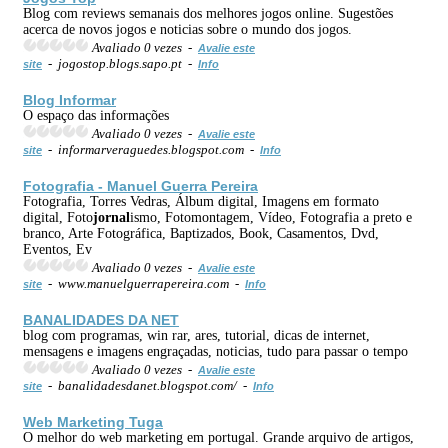
Blog com reviews semanais dos melhores jogos online. Sugestões
acerca de novos jogos e noticias sobre o mundo dos jogos.
Avaliado 0 vezes -
Avalie este
- jogostop.blogs.sapo.pt -
site
Info
Blog Informar
O espaço das informações
Avaliado 0 vezes -
Avalie este
- informarveraguedes.blogspot.com -
site
Info
Fotografia - Manuel Guerra Pereira
Fotografia, Torres Vedras, Álbum digital, Imagens em formato
digital, Foto
jornal
ismo, Fotomontagem, Vídeo, Fotografia a preto e
branco, Arte Fotográfica, Baptizados, Book, Casamentos, Dvd,
Eventos, Ev
Avaliado 0 vezes -
Avalie este
- www.manuelguerrapereira.com -
site
Info
BANALIDADES DA NET
blog com programas, win rar, ares, tutorial, dicas de internet,
mensagens e imagens engraçadas, noticias, tudo para passar o tempo
Avaliado 0 vezes -
Avalie este
- banalidadesdanet.blogspot.com/ -
site
Info
Web Marketing Tuga
O melhor do web marketing em portugal. Grande arquivo de artigos,