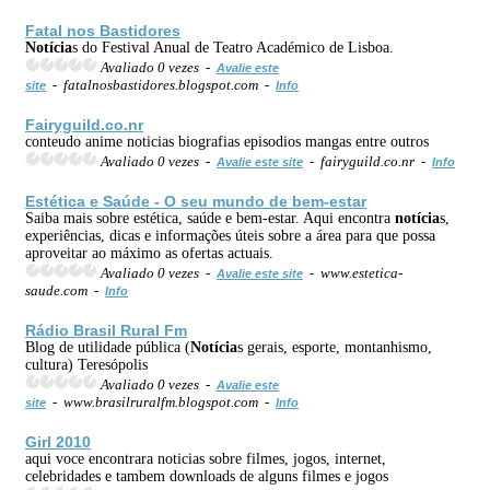
Fatal nos Bastidores
Notícia
s do Festival Anual de Teatro Académico de Lisboa.
Avaliado 0 vezes -
Avalie este
- fatalnosbastidores.blogspot.com -
site
Info
Fairyguild.co.nr
conteudo anime noticias biografias episodios mangas entre outros
Avaliado 0 vezes -
- fairyguild.co.nr -
Avalie este site
Info
Estética e Saúde - O seu mundo de bem-estar
Saiba mais sobre estética, saúde e bem-estar. Aqui encontra
notícia
s,
experiências, dicas e informações úteis sobre a área para que possa
aproveitar ao máximo as ofertas actuais.
Avaliado 0 vezes -
- www.estetica-
Avalie este site
saude.com -
Info
Rádio Brasil Rural Fm
Blog de utilidade pública (
Notícia
s gerais, esporte, montanhismo,
cultura) Teresópolis
Avaliado 0 vezes -
Avalie este
- www.brasilruralfm.blogspot.com -
site
Info
Girl 2010
aqui voce encontrara noticias sobre filmes, jogos, internet,
celebridades e tambem downloads de alguns filmes e jogos