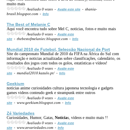
muito mais
Avaliado 0 vezes -
- shania-
Avalie este site
brasil.blogspot.com -
Info
The Best of Melanie C
Aqui você encontra tudo sobre Mel C, noticias, fotos e muito mais
Avaliado 0 vezes -
Avalie este
- thebestofmelaniec.blogspot.com -
site
Info
Mundial 2010 de Futebol, Selecção Nacional de Port
Site do campeonato Mundial de 2010 da FIFA na África do Sul com
informação e noticias actualizadas sobre classificações, calendário, os
resultados dos jogos com todos os golos, estatísticas e vídeos!
Avaliado 0 vezes -
Avalie este
- mundial2010.kazulo.pt/ -
site
Info
Geekium
noticias anime curiosidades cultura japonesa tecnologia e gadgets
games videos conteudo geek e steampunk entre outros
Avaliado 0 vezes -
Avalie este
- www.geekium.blogspot.com -
site
Info
Zé Variedades
Curiosidades, Humor, Gatas,
Notícia
s, vídeos e muito mais !!
Avaliado 0 vezes -
Avalie este
- www.zevariedades.com -
site
Info