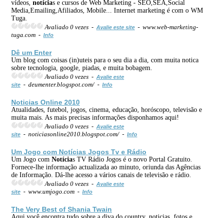
vídeos,
notícia
s e cursos de Web Marketing - SEO,SEA,Social
Media,Emailing,Afiliados, Mobile... Internet marketing é com o WM
Tuga.
Avaliado 0 vezes -
- www.web-marketing-
Avalie este site
tuga.com -
Info
Dê um Enter
Um blog com coisas (in)uteis para o seu dia a dia, com muita notica
sobre tecnologia, google, piadas, e muita bobagem.
Avaliado 0 vezes -
Avalie este
- deumenter.blogspot.com/ -
site
Info
Noticias Online 2010
Atualidades, futebol, jogos, cinema, educação, horóscopo, televisão e
muita mais. As mais precisas informações disponhamos aqui!
Avaliado 0 vezes -
Avalie este
- noticiasonline2010.blogspot.com/ -
site
Info
Um Jogo com
Notícia
s Jogos Tv e Rádio
Um Jogo com
Notícia
s TV Rádio Jogos é o novo Portal Gratuito.
Fornece-lhe informação actualizada ao minuto, oriunda das Agências
de Informação. Dá-lhe acesso a vários canais de televisão e rádio.
Avaliado 0 vezes -
Avalie este
- www.umjogo.com -
site
Info
The Very Best of Shania Twain
Aqui você encontra tudo sobre a diva do country, noticias, fotos e