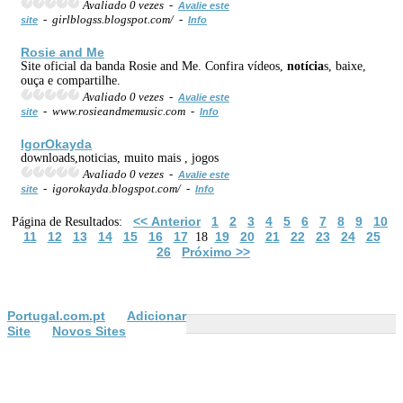
Avaliado 0 vezes -
Avalie este
- girlblogss.blogspot.com/ -
site
Info
Rosie and Me
Site oficial da banda Rosie and Me. Confira vídeos,
notícia
s, baixe,
ouça e compartilhe.
Avaliado 0 vezes -
Avalie este
- www.rosieandmemusic.com -
site
Info
IgorOkayda
downloads,noticias, muito mais , jogos
Avaliado 0 vezes -
Avalie este
- igorokayda.blogspot.com/ -
site
Info
<< Anterior
1
2
3
4
5
6
7
8
9
10
Página de Resultados:
11
12
13
14
15
16
17
19
20
21
22
23
24
25
18
26
Próximo >>
Portugal.com.pt
Adicionar
Site
Novos Sites