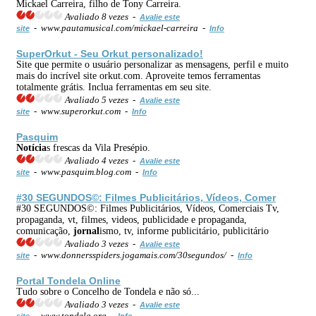
Mickael Carreira, filho de Tony Carreira.
Avaliado 8 vezes -
Avalie este
- www.pautamusical.com/mickael-carreira -
site
Info
SuperOrkut - Seu Orkut personalizado!
Site que permite o usuário personalizar as mensagens, perfil e muito
mais do incrível site orkut.com. Aproveite temos ferramentas
totalmente grátis. Inclua ferramentas em seu site.
Avaliado 5 vezes -
Avalie este
- www.superorkut.com -
site
Info
Pasquim
Notícia
s frescas da Vila Presépio.
Avaliado 4 vezes -
Avalie este
- www.pasquim.blog.com -
site
Info
#30 SEGUNDOS©: Filmes Publicitários, Vídeos, Comer
#30 SEGUNDOS©: Filmes Publicitários, Vídeos, Comerciais Tv,
propaganda, vt, filmes, videos, publicidade e propaganda,
comunicação,
jornal
ismo, tv, informe publicitário, publicitário
Avaliado 3 vezes -
Avalie este
- www.donnersspiders.jogamais.com/30segundos/ -
site
Info
Portal Tondela Online
Tudo sobre o Concelho de Tondela e não só...
Avaliado 3 vezes -
Avalie este
- www.tondela.org -
site
Info