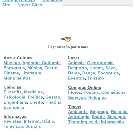
Site
Novos Sites
Organização por temas
Arte e Cultura
Lazer
Museus
Agendas Culturais
Animais
Gastronomia
,
,
,
,
Fotografia
Música
Teatro
Desporto
Humor
Sexo
,
,
,
,
,
,
Cinema
Literatura
Bares
Dança
Encontros
,
,
,
,
,
Monumentos
Eventos
Turismo
,
Ciências
Compras Online
Filosofia
Medicina
,
,
Flores
Postais
Cosméticos
,
,
,
Psicologia
Política
Gestão
,
,
,
Serviços
Relógios
,
Engenharia
Direito
História
,
,
,
Temas
Economia
Ambiente
Emprego
Religião
,
,
,
Informação
Astrologia
Saúde
Serviços
,
,
,
Revistas
Internet
Rádio
,
,
,
Tecnologias de Informação
Televisão
Jornais
,