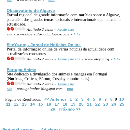
Observatório do Algarve
Jornal
regional de grande informação com
notícia
s sobre o Algarve,
para além dos grandes temas nacionais e internacionais que marcam a
actualidade.
Avaliado 2 vezes -
Avalie este
- www.observatoriodoalgarve.com -
site
Info
SiteYa.org -
Jornal
de Noticias Online
Portal de informação online de várias noticias da actualidade com
actualizações constantes.
Avaliado 2 vezes -
- www.siteya.org -
Avalie este site
Info
PortugalAnime
Site dedicado á divulgação dos animes e mangas em Portugal
(
Notícia
s, Críticas, Fórum, Cosplay e muito mais).
Avaliado 2 vezes -
Avalie este
- portugalanime.blogspot.com -
site
Info
<< Anterior
1
2
3
4
5
6
7
8
10
Página de Resultados:
9
11
12
13
14
15
16
17
18
19
20
21
22
23
24
25
26
Próximo >>
Portugal.com.pt
Adicionar