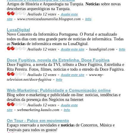
Artigos de História e Arqueologia na Turquia.
Notícia
s sobre novas
descobertas arqueológicas na Turquia.
Avaliado 12 vezes -
Avalie este
- www.cronicasdaanatolia.blogspot.com -
site
Info
LusaDigital
Novo Conceito da Informática Portuguesa. O Portal e actualizado
todos os dias com uma grande parte de noticias de informática. Todas
as
Notícia
s de informática estam na LusaDigital.
Avaliado 12 vezes -
- lusadigital.com -
Avalie este site
Info
Doce Fugitiva, novela da Estrelinha, Doce Fugitiva
Doce Fugitiva, a novela da TVI, tributo a Doce Fugitiva, Estrelinha e
Rita Pereira. Fotos, filmes, noticias e todo o enredo da Doce Fugitiva.
Avaliado 12 vezes -
- www.my-
Avalie este site
television.net/doce-fugitiva -
Info
Web-Marketing: Publicidade e Comunicação online
Blog sobre e-marketing e publicidade on-line: noticias, tendências e
desafios da presença dos Negócios na Internet
Avaliado 12 vezes -
Avalie este
- webmarketing.kazulo.com -
site
Info
On Tour - Palco em movimento
Espaço reservado a novidades e
notícia
s de Concertos, Música e
Festivais para todos os gostos!