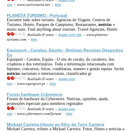
- www.ourivesaria.net -
site
Info
PLANETA TURISMO - Portugal
Encontre tudo sobre turismo. Agencias de Viagem, Centros de
Turismo, Hoteis, Parques de Campismo, Restaurantes,
notícia
s e
muito mais. Find anything about tourism. Travel Agencies, Hotels
Avaliado 8 vezes -
- www.planeta-
Avalie este site
turismo.com -
Info
Equisport - Cavalos, Equita -
Notícia
s Revistas;Desportos
Eq
Equisport - Cavalos, Equita - O site do cavalo, do cavaleiro, dos
criadores e dos veterinários. Toda a informaçào relacionada com
hipismo, concursos, feiras, coudelarias, maneio e gestào equina. Inclui
notícia
s nacionais e internacionais, classificados gr
Avaliado 8 vezes -
Avalie este
- www.equisport.pt -
site
Info
Forum hardware Cybermore
Forum de hardware da Cybermore. Noticias, opiniões, ajuda,
promoções especiais para membros registados
Avaliado 8 vezes -
Avalie este
- www.cybermore.com/forum/ -
site
Info
Mickael Carreira,tributo ao filho de Tony Carreira
Mickael Carreira, tributo a Mickael Carreira. Fotos, filmes e noticias a