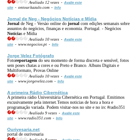
Avaliado 12 vezes -
Avalie este
- ontour.kazulo.com -
site
Info
Jornal
de Neg - Negócios
Notícia
s e Mídia
Jornal
de Neg - Versào online do
jornal
com edições semanais sobre
assuntos do negócios, finanças e economia. Portugal. - Negócios
Notícia
s e Mídia
Avaliado 10 vezes -
Avalie este
- www.negocios.pt -
site
Info
Jorge Velez Fotógrafo
Foto
reportagem
do seu momento de forma discreta e sensível, fotos
sem poses chatas a cores e ou Preto e Branco. Albuns Digitais e
Multiformato, Provas Online
Avaliado 10 vezes -
Avalie este
- www.jorgevelez.com -
site
Info
A primeira Rádio Cibernética
A primeira rádio Universitária Cibernética em Portugal. Emitimos
excusivamente pela internet.Temos noticias de hora a hora e
programação variada. Podem visitar-nos no site e no irc #radio351
Avaliado 9 vezes -
Avalie este
- www.radio351.com -
site
Info
Ourivesaria.net
portal de ourivesaria
Avaliado 8 vezes -
Avalie este