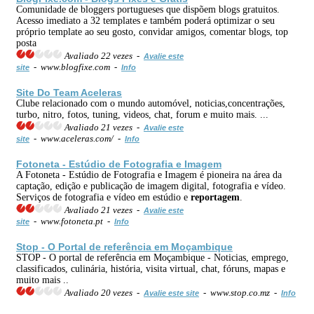
Comunidade de bloggers portugueses que dispõem blogs gratuitos.
Acesso imediato a 32 templates e também poderá optimizar o seu
próprio template ao seu gosto, convidar amigos, comentar blogs, top
posta
Avaliado 22 vezes -
Avalie este
- www.blogfixe.com -
site
Info
Site Do Team Aceleras
Clube relacionado com o mundo automóvel, noticias,concentrações,
turbo, nitro, fotos, tuning, videos, chat, forum e muito mais. ...
Avaliado 21 vezes -
Avalie este
- www.aceleras.com/ -
site
Info
Fotoneta - Estúdio de Fotografia e Imagem
A Fotoneta - Estúdio de Fotografia e Imagem é pioneira na área da
captação, edição e publicação de imagem digital, fotografia e vídeo.
Serviços de fotografia e vídeo em estúdio e
reportagem
.
Avaliado 21 vezes -
Avalie este
- www.fotoneta.pt -
site
Info
Stop - O Portal de referência em Moçambique
STOP - O portal de referência em Moçambique - Noticias, emprego,
classificados, culinária, história, visita virtual, chat, fóruns, mapas e
muito mais ..
Avaliado 20 vezes -
- www.stop.co.mz -
Avalie este site
Info