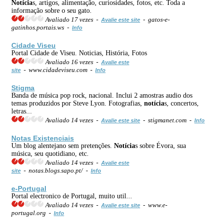
Notícia
s, artigos, alimentação, curiosidades, fotos, etc. Toda a
informação sobre o seu gato.
Avaliado 17 vezes -
- gatos-e-
Avalie este site
gatinhos.portais.ws -
Info
Cidade Viseu
Portal Cidade de Viseu. Noticias, História, Fotos
Avaliado 16 vezes -
Avalie este
- www.cidadeviseu.com -
site
Info
Stigma
Banda de música pop rock, nacional. Inclui 2 amostras audio dos
temas produzidos por Steve Lyon. Fotografias,
notícia
s, concertos,
letras...
Avaliado 14 vezes -
- stigmanet.com -
Avalie este site
Info
Notas Existenciais
Um blog alentejano sem pretenções.
Notícia
s sobre Évora, sua
música, seu quotidiano, etc.
Avaliado 14 vezes -
Avalie este
- notas.blogs.sapo.pt/ -
site
Info
e-Portugal
Portal electronico de Portugal, muito util...
Avaliado 14 vezes -
- www.e-
Avalie este site
portugal.org -
Info