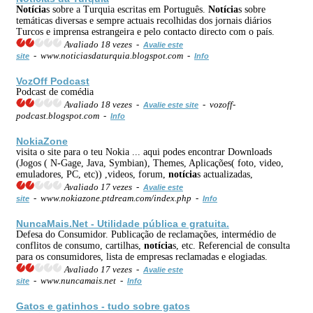
Notícia
s sobre a Turquia escritas em Português.
Notícia
s sobre
temáticas diversas e sempre actuais recolhidas dos jornais diários
Turcos e imprensa estrangeira e pelo contacto directo com o país.
Avaliado 18 vezes -
Avalie este
- www.noticiasdaturquia.blogspot.com -
site
Info
VozOff Podcast
Podcast de comédia
Avaliado 18 vezes -
- vozoff-
Avalie este site
podcast.blogspot.com -
Info
NokiaZone
visita o site para o teu Nokia ... aqui podes encontrar Downloads
(Jogos ( N-Gage, Java, Symbian), Themes, Aplicações( foto, video,
emuladores, PC, etc)) ,videos, forum,
notícia
s actualizadas,
Avaliado 17 vezes -
Avalie este
- www.nokiazone.ptdream.com/index.php -
site
Info
NuncaMais.Net - Utilidade pública e gratuita.
Defesa do Consumidor. Publicação de reclamações, intermédio de
conflitos de consumo, cartilhas,
notícia
s, etc. Referencial de consulta
para os consumidores, lista de empresas reclamadas e elogiadas.
Avaliado 17 vezes -
Avalie este
- www.nuncamais.net -
site
Info
Gatos e gatinhos - tudo sobre gatos