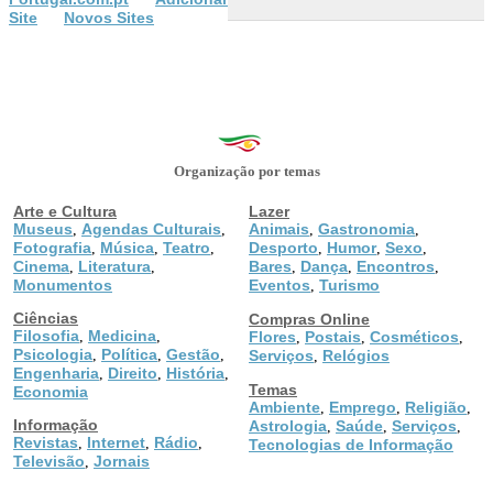
Site
Novos Sites
Organização por temas
Arte e Cultura
Lazer
Museus
Agendas Culturais
Animais
Gastronomia
,
,
,
,
Fotografia
Música
Teatro
Desporto
Humor
Sexo
,
,
,
,
,
,
Cinema
Literatura
Bares
Dança
Encontros
,
,
,
,
,
Monumentos
Eventos
Turismo
,
Ciências
Compras Online
Filosofia
Medicina
,
,
Flores
Postais
Cosméticos
,
,
,
Psicologia
Política
Gestão
,
,
,
Serviços
Relógios
,
Engenharia
Direito
História
,
,
,
Temas
Economia
Ambiente
Emprego
Religião
,
,
,
Informação
Astrologia
Saúde
Serviços
,
,
,
Revistas
Internet
Rádio
,
,
,
Tecnologias de Informação
Televisão
Jornais
,