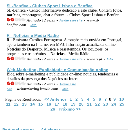
SL-Benfica - Clubes Sport Lisboa e Benfica
SL-Benfica - Centro informativo dedicado a este clube. Contém fotos,
notícia
s, reportagens, chat e fórum. - Clubes Sport Lisboa e Benfica
Avaliado 12 vezes -
- www.sl-
Avalie este site
benfica.com -
Info
R -
Notícia
s e Media Rádio
R - Emissora Católica Portuguesa. A estaçào mais ouvida em Portugal,
agora também na Internet em MP3. Informaçào actualizada online.
Notícia
s do Desporto. Música e passatempos. Os locutores, os
programas e os prémios. -
Notícia
s e Media Rádio
Avaliado 12 vezes -
- www.rr.pt -
Avalie este site
Info
Web-Marketing: Publicidade e Comunicação online
Blog sobre e-marketing e publicidade on-line: noticias, tendências e
desafios da presença dos Negócios na Internet
Avaliado 12 vezes -
Avalie este
- webmarketing.kazulo.com -
site
Info
<< Anterior
1
2
3
4
5
6
7
9
10
Página de Resultados:
8
11
12
13
14
15
16
17
18
19
20
21
22
23
24
25
26
Próximo >>
Portugal.com.pt
Adicionar