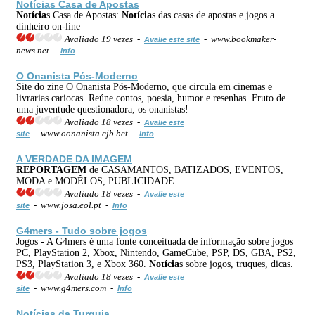
Notícia
s Casa de Apostas
Notícia
s Casa de Apostas:
Notícia
s das casas de apostas e jogos a
dinheiro on-line
Avaliado 19 vezes -
- www.bookmaker-
Avalie este site
news.net -
Info
O Onanista Pós-Moderno
Site do zine O Onanista Pós-Moderno, que circula em cinemas e
livrarias cariocas. Reúne contos, poesia, humor e resenhas. Fruto de
uma juventude questionadora, os onanistas!
Avaliado 18 vezes -
Avalie este
- www.oonanista.cjb.bet -
site
Info
A VERDADE DA IMAGEM
REPORTAGEM
de CASAMANTOS, BATIZADOS, EVENTOS,
MODA e MODÊLOS, PUBLICIDADE
Avaliado 18 vezes -
Avalie este
- www.josa.eol.pt -
site
Info
G4mers - Tudo sobre jogos
Jogos - A G4mers é uma fonte conceituada de informação sobre jogos
PC, PlayStation 2, Xbox, Nintendo, GameCube, PSP, DS, GBA, PS2,
PS3, PlayStation 3, e Xbox 360.
Notícia
s sobre jogos, truques, dicas.
Avaliado 18 vezes -
Avalie este
- www.g4mers.com -
site
Info
Notícia
s da Turquia