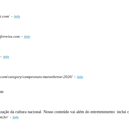
t.com/ -
Info
ferreira.com -
Info
 -
Info
com/category/campeonato-maranhense-2020/ -
Info
om
zação da cultura nacional. Nosso conteúdo vai além do entretenimento: inclui ca
om.br/ -
Info