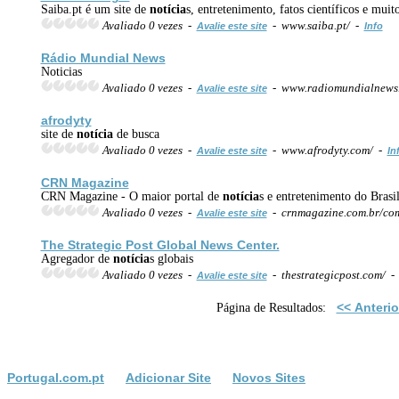
Saiba.pt é um site de
notícia
s, entretenimento, fatos científicos e muit
Avaliado 0 vezes -
- www.saiba.pt/ -
Avalie este site
Info
Rádio Mundial News
Noticias
Avaliado 0 vezes -
- www.radiomundialnews
Avalie este site
afrodyty
site de
notícia
de busca
Avaliado 0 vezes -
- www.afrodyty.com/ -
Avalie este site
In
CRN Magazine
CRN Magazine - O maior portal de
notícia
s e entretenimento do Brasi
Avaliado 0 vezes -
- crnmagazine.com.br/com
Avalie este site
The Strategic Post Global News Center.
Agregador de
notícia
s globais
Avaliado 0 vezes -
- thestrategicpost.com/ 
Avalie este site
<< Anterio
Página de Resultados:
Portugal.com.pt
Adicionar Site
Novos Sites