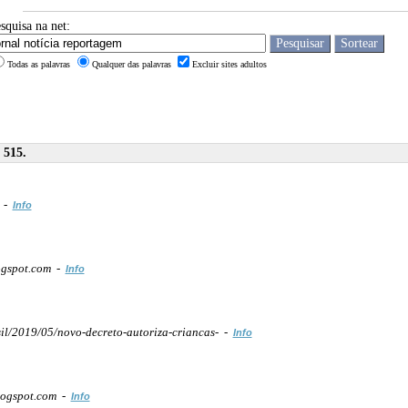
squisa na net:
Todas as palavras
Qualquer das palavras
Excluir sites adultos
 515.
m -
Info
ogspot.com -
Info
il/2019/05/novo-decreto-autoriza-criancas- -
Info
logspot.com -
Info