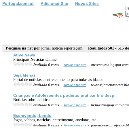
Portugal.com.pt
Adicionar Site
Novos Sites
Pe
Pesquisa na net por
jornal notícia reportagem
. Resultados 501 - 515 de
Ative News
Principais
Notícia
s Online
Avaliado 0 vezes -
- ativenews.blogspot.co
Avalie este site
Seja Menas
Portal de noticias e entretenimento para todas as idaded
Avaliado 0 vezes -
- www.sejamenasnews.bl
Avalie este site
Crianças e Adolescentes poderão praticar tiro desp
Noticias sobre politica
Avaliado 0 vezes -
- br.blastingpop.com/bras
Avalie este site
Escrevendo, Lendo
Jogos, vídeos,
notícia
s, entretimento, anedotas, etc
Avaliado 0 vezes -
- joaomoreiraprofessor.b
Avalie este site