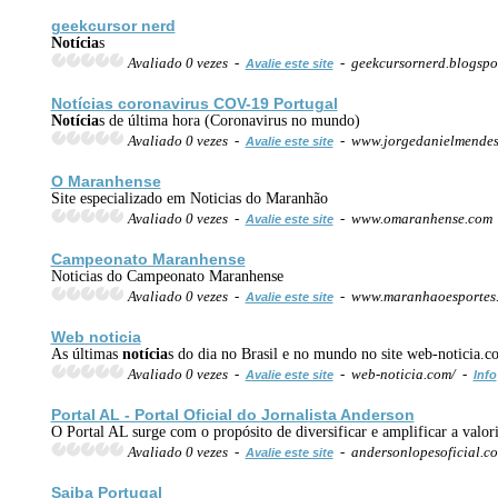
geekcursor nerd
Notícia
s
Avaliado 0 vezes -
- geekcursornerd.blogspo
Avalie este site
Notícia
s coronavirus COV-19 Portugal
Notícia
s de última hora (Coronavirus no mundo)
Avaliado 0 vezes -
- www.jorgedanielmendes
Avalie este site
O Maranhense
Site especializado em Noticias do Maranhão
Avaliado 0 vezes -
- www.omaranhense.com
Avalie este site
Campeonato Maranhense
Noticias do Campeonato Maranhense
Avaliado 0 vezes -
- www.maranhaoesportes.
Avalie este site
Web noticia
As últimas
notícia
s do dia no Brasil e no mundo no site web-noticia.c
Avaliado 0 vezes -
- web-noticia.com/ -
Avalie este site
Info
Portal AL - Portal Oficial do
Jornal
ista Anderson
O Portal AL surge com o propósito de diversificar e amplificar a valori
Avaliado 0 vezes -
- andersonlopesoficial.c
Avalie este site
Saiba Portugal