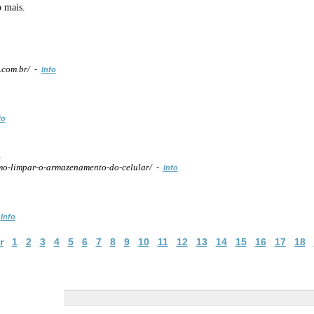
o mais.
.com.br/ -
Info
fo
l
o-limpar-o-armazenamento-do-celular/ -
Info
-
Info
r
1
2
3
4
5
6
7
8
9
10
11
12
13
14
15
16
17
18