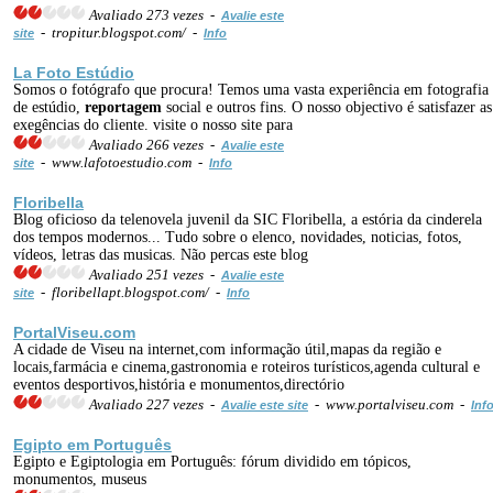
Avaliado 273 vezes -
Avalie este
- tropitur.blogspot.com/ -
site
Info
La Foto Estúdio
Somos o fotógrafo que procura! Temos uma vasta experiência em fotografia
de estúdio,
reportagem
social e outros fins. O nosso objectivo é satisfazer as
exegências do cliente. visite o nosso site para
Avaliado 266 vezes -
Avalie este
- www.lafotoestudio.com -
site
Info
Floribella
Blog oficioso da telenovela juvenil da SIC Floribella, a estória da cinderela
dos tempos modernos... Tudo sobre o elenco, novidades, noticias, fotos,
vídeos, letras das musicas. Não percas este blog
Avaliado 251 vezes -
Avalie este
- floribellapt.blogspot.com/ -
site
Info
PortalViseu.com
A cidade de Viseu na internet,com informação útil,mapas da região e
locais,farmácia e cinema,gastronomia e roteiros turísticos,agenda cultural e
eventos desportivos,história e monumentos,directório
Avaliado 227 vezes -
- www.portalviseu.com -
Avalie este site
Inf
Egipto em Português
Egipto e Egiptologia em Português: fórum dividido em tópicos,
monumentos, museus