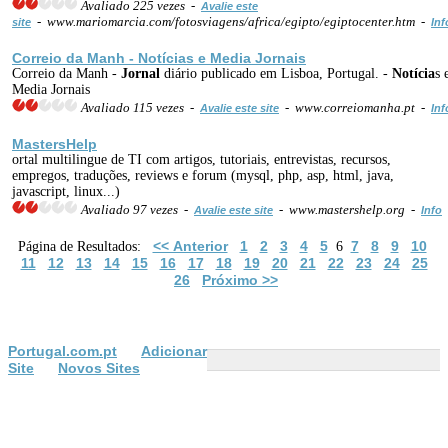
Avaliado 225 vezes -
Avalie este
- www.mariomarcia.com/fotosviagens/africa/egipto/egiptocenter.htm -
site
Inf
Correio da Manh -
Notícia
s e Media Jornais
Correio da Manh -
Jornal
diário publicado em Lisboa, Portugal. -
Notícia
s 
Media Jornais
Avaliado 115 vezes -
- www.correiomanha.pt -
Avalie este site
Inf
MastersHelp
ortal multilingue de TI com artigos, tutoriais, entrevistas, recursos,
empregos, traduções, reviews e forum (mysql, php, asp, html, java,
javascript, linux...)
Avaliado 97 vezes -
- www.mastershelp.org -
Avalie este site
Info
<< Anterior
1
2
3
4
5
7
8
9
10
Página de Resultados:
6
11
12
13
14
15
16
17
18
19
20
21
22
23
24
25
26
Próximo >>
Portugal.com.pt
Adicionar
Site
Novos Sites