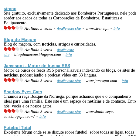
sirene
Site gratuito, exclusivamente dedicado aos Bombeiros Portugueses. nele pod
aceder aos dados de todas as Corporações de Bombeiros, Estatiticas e
Equipamento.
Avaliado 5 vezes -
- www.sirene.pt -
Avalie este site
Info
Blog do Maçom
Blog do maçom, com
notícia
s, artigos e curiosidades.
Avaliado 4 vezes -
Avalie este
- blogdomacom.blogspot.com -
site
Info
Jamespot - Motor de busca RSS
Motor de busca de feeds RSS personálizaveis indexando os blogs, os sites de
notícia
s, podcast àudio e podcast vídeo em 33 linguas.
Avaliado 3 vezes -
- www.jamespot.com -
Avalie este site
Info
Shadow Eyes Cats
Criamos a raça Bosque da Noruega, porque achamos que é o companheiro
ideal para uma família. Este site é um espaço de
notícia
s e de contacto. Entr
nós, vocês e os nossos gatos.
Avaliado 3 vezes -
- www.shadoweyes-
Avalie este site
cats.blogspot.com/ -
Info
Futebol Total
Excelente fórum onde se se discute sobre futebol, sobre todas as ligas, todas