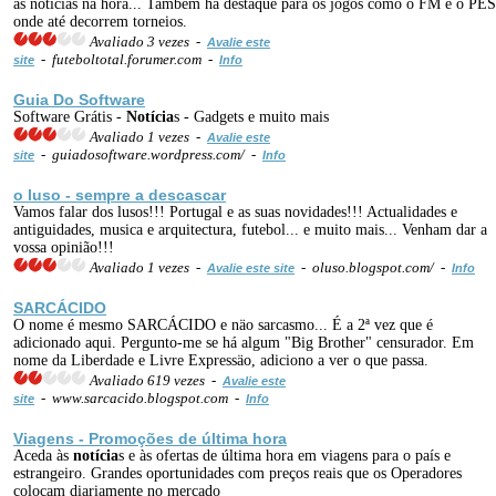
as noticias na hora... Também há destaque para os jogos como o FM e o PES
onde até decorrem torneios.
Avaliado 3 vezes -
Avalie este
- futeboltotal.forumer.com -
site
Info
Guia Do Software
Software Grátis -
Notícia
s - Gadgets e muito mais
Avaliado 1 vezes -
Avalie este
- guiadosoftware.wordpress.com/ -
site
Info
o luso - sempre a descascar
Vamos falar dos lusos!!! Portugal e as suas novidades!!! Actualidades e
antiguidades, musica e arquitectura, futebol... e muito mais... Venham dar a
vossa opinião!!!
Avaliado 1 vezes -
- oluso.blogspot.com/ -
Avalie este site
Info
SARCÁCIDO
O nome é mesmo SARCÁCIDO e näo sarcasmo... É a 2ª vez que é
adicionado aqui. Pergunto-me se há algum "Big Brother" censurador. Em
nome da Liberdade e Livre Expressäo, adiciono a ver o que passa.
Avaliado 619 vezes -
Avalie este
- www.sarcacido.blogspot.com -
site
Info
Viagens - Promoções de última hora
Aceda às
notícia
s e às ofertas de última hora em viagens para o país e
estrangeiro. Grandes oportunidades com preços reais que os Operadores
colocam diariamente no mercado