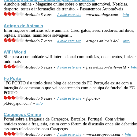
Autohoje online - Magazine online sobre o mundo automóvel.
Notícia
s,
desporto, testes e informações de transito. - Passatempos Automóveis
Avaliado 8 vezes -
- www.autohoje.com -
Avalie este site
Info
Artigos de Animais
Informações e
notícia
s sobre animais. Cães, gatos, aves, roedores, anfíbios,
répteis, aranhas, mamíferos selvagens...
Avaliado 7 vezes -
- artigos.animais.de/ -
Avalie este site
Info
WiFi World
Site para a comunidade wifi internacional com noticias, documentos, links e
tudo mais.
Avaliado 6 vezes -
- freewebs.com/wifiworld -
Avalie este site
Inf
Fc Porto
"FC PORTO é o titulo deste blog de adeptos do FC Porto,ele existe com a
intenção de comentar o que vai acontecendo com a equipa de futebol do FC
PORTO
Avaliado 6 vezes -
- fcporto-
Avalie este site
pt.blogspot.com/ -
Info
Carapeços Online
Portal sobre a freguesia de Carapeços, Barcelos, Portugal. Com várias
noticias sobre a freguesia, assim como fórum de discussão onde são debatido
assuntos relacionados com Carapeços.
Avaliado 5 vezes -
- www.carapecos.com -
Avalie este site
Info