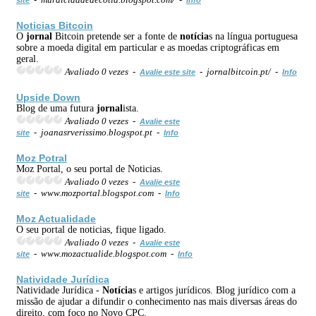
Noticias Bitcoin
O
jornal
Bitcoin pretende ser a fonte de
notícia
s na língua portuguesa
sobre a moeda digital em particular e as moedas criptográficas em
geral.
Avaliado 0 vezes -
- jornalbitcoin.pt/ -
Avalie este site
Info
Upside Down
Blog de uma futura
jornal
ista.
Avaliado 0 vezes -
Avalie este
- joanasrverissimo.blogspot.pt -
site
Info
Moz Potral
Moz Portal, o seu portal de Noticias.
Avaliado 0 vezes -
Avalie este
- www.mozportal.blogspot.com -
site
Info
Moz Actualidade
O seu portal de noticias, fique ligado.
Avaliado 0 vezes -
Avalie este
- www.mozactualide.blogspot.com -
site
Info
Natividade Jurídica
Natividade Jurídica -
Notícia
s e artigos jurídicos. Blog jurídico com a
missão de ajudar a difundir o conhecimento nas mais diversas áreas do
direito, com foco no Novo CPC.