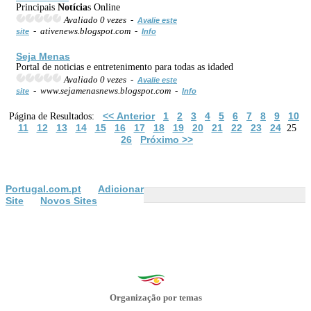
Principais
Notícia
s Online
Avaliado 0 vezes -
Avalie este
- ativenews.blogspot.com -
site
Info
Seja Menas
Portal de noticias e entretenimento para todas as idaded
Avaliado 0 vezes -
Avalie este
- www.sejamenasnews.blogspot.com -
site
Info
<< Anterior
1
2
3
4
5
6
7
8
9
10
Página de Resultados:
11
12
13
14
15
16
17
18
19
20
21
22
23
24
25
26
Próximo >>
Portugal.com.pt
Adicionar
Site
Novos Sites
Organização por temas