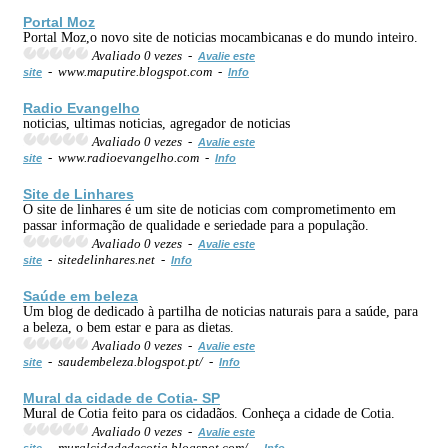
Portal Moz
Portal Moz,o novo site de noticias mocambicanas e do mundo inteiro.
Avaliado 0 vezes -
Avalie este
- www.maputire.blogspot.com -
site
Info
Radio Evangelho
noticias, ultimas noticias, agregador de noticias
Avaliado 0 vezes -
Avalie este
- www.radioevangelho.com -
site
Info
Site de Linhares
O site de linhares é um site de noticias com comprometimento em
passar informação de qualidade e seriedade para a população.
Avaliado 0 vezes -
Avalie este
- sitedelinhares.net -
site
Info
Saúde em beleza
Um blog de dedicado à partilha de noticias naturais para a saúde, para
a beleza, o bem estar e para as dietas.
Avaliado 0 vezes -
Avalie este
- saudembeleza.blogspot.pt/ -
site
Info
Mural da cidade de Cotia- SP
Mural de Cotia feito para os cidadãos. Conheça a cidade de Cotia.
Avaliado 0 vezes -
Avalie este
- muralcidadedecotia.blogspot.com/ -
site
Info