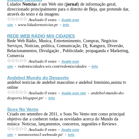
Lidador
Notícia
s é um Web site (
jornal
) de informação geral,
direccionado principalmente para o distrito de Beja, que pretende dar,
através do texto e da imagens.
Avaliado 0 vezes -
Avalie este
- www.lidadornoticias.pt -
site
Info
REDE WEB RÁDIO MIX CIDADES
Rede Web Rádio, Musica, Entretenimento, Compras, Negócios
Serviços, Noticias, política, Comunicação, Dj, Kanguru, Diversão,
Relacionamentos, Divulgação , Publicidade, propaganda e Marketing,
Comercia
Avaliado 0 vezes -
Avalie este
- redemixcidades.wix.com/redemixcidades -
site
Info
Andebol Mundo do Desporto
andebol noticias de andebol masculino e andebol feminino,assista tv
online
Avaliado 0 vezes -
- andebol-mundo-do-
Avalie este site
desporto.blogspot.pt/ -
Info
Sons No Vento
Criado em setembro de 2011, o Sons No Vento tem como principal
objetivo dar a conhecer todas as novidades acerca do Mundo da
música: Noticias, lançamentos, concertos, sugestões e Reviews .
Avaliado 0 vezes -
Avalie este
- sonsnovento3.webnode.pt/ -
site
Info