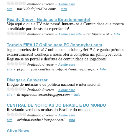
Avaliado 0 vezes -
Avalie este
- natividadejuridica.com/ -
site
Info
Reality Show -
Notícia
s e Entretenimento!
Veja aqui o que a TV não passa! Juntem- se à Comunidade que mostra
a realidade por detrás do espectáculo!
Avaliado 0 vezes -
- realityshow.pt -
Avalie este site
Info
Torneio FIFA 17 Online para PC Johnnybet.com
Jogue torneios de fifa17 online com a JohnnyBet™✓ e ganha prémios
extraordinários! Conheça a nossa oferta completa na: johnnybet.com.
Regista-se no portal e desfruta da comunidade de jogadores!
Avaliado 0 vezes -
Avalie este
- pt.johnnybet.com/torneio-fifa-17-online-para-pc -
site
Info
Divagar e Conversar
Blogue de
notícia
s e de política nacional e internacional
Avaliado 0 vezes -
Avalie este
- divagareconversar.blogspot.com -
site
Info
CENTRAL DE NOTICIAS DO BRASIL E DO MUNDO
Revelando verdades ocultas do Brasil e do mundo
Avaliado 0 vezes -
Avalie este
- originaisoadm.blogspot.com/ -
site
Info
Ative News