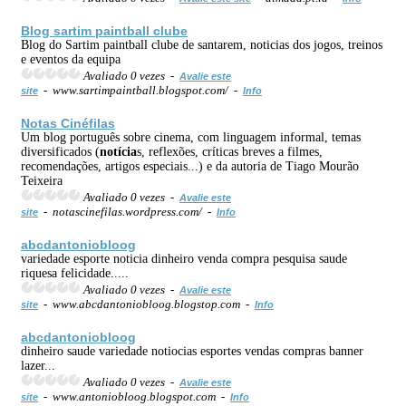
Blog sartim paintball clube
Blog do Sartim paintball clube de santarem, noticias dos jogos, treinos
e eventos da equipa
Avaliado 0 vezes -
Avalie este
- www.sartimpaintball.blogspot.com/ -
site
Info
Notas Cinéfilas
Um blog português sobre cinema, com linguagem informal, temas
diversificados (
notícia
s, reflexões, críticas breves a filmes,
recomendações, artigos especiais...) e da autoria de Tiago Mourão
Teixeira
Avaliado 0 vezes -
Avalie este
- notascinefilas.wordpress.com/ -
site
Info
abcdantoniobloog
variedade esporte noticia dinheiro venda compra pesquisa saude
riquesa felicidade.....
Avaliado 0 vezes -
Avalie este
- www.abcdantoniobloog.blogstop.com -
site
Info
abcdantoniobloog
dinheiro saude variedade notiocias esportes vendas compras banner
lazer...
Avaliado 0 vezes -
Avalie este
- www.antoniobloog.blogspot.com -
site
Info