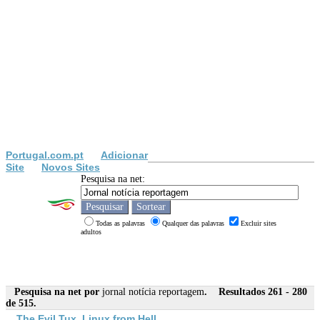
Portugal.com.pt
Adicionar
Site
Novos Sites
Pesquisa na net:
Todas as palavras
Qualquer das palavras
Excluir sites
adultos
Pesquisa na net por
jornal notícia reportagem
. Resultados 261 - 280
de 515.
The Evil Tux, Linux from Hell