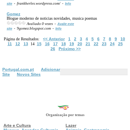
- frankherles.wordpress.com/ -
site
Info
Gomez
Blogue moderno de noticias novidades, musica poemas
Avaliado 0 vezes -
Avalie este
- 9gomez.blogspot.com -
site
Info
<< Anterior
1
2
3
4
5
6
7
8
9
10
Página de Resultados:
11
12
13
15
16
17
18
19
20
21
22
23
24
25
14
26
Próximo >>
Portugal.com.pt
Adicionar
Site
Novos Sites
Organização por temas
Arte e Cultura
Lazer
Museus
Agendas Culturais
Animais
Gastronomia