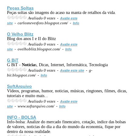
Peças Soltas
Peças soltas são imagens do acaso na manta de retalhos da vida.
Avaliado 0 vezes -
Avalie este
- carlosnevesfoto.blogspot.com/ -
site
Info
O Velho Blitz
Blog dos anos I e II do Blitz
Avaliado 0 vezes -
Avalie este
- ovelhoblitz.blogspot.com/ -
site
Info
G BiT
G BiT -
Notícia
s, Dicas, Internet, Informática, Tecnologia
Avaliado 0 vezes -
- g-
Avalie este site
bit.blogspot.com/ -
Info
SoftArquivo
Vídeos, programas, humor, noticias, músicas, ringtones, filmes, dicas,
tutoriais e muito mais...
Avaliado 0 vezes -
Avalie este
- www.softarquivo.com/ -
site
Info
INFO - BOLSA
Info-bolsa: Analize do mercado finencairo, cotação, indice das bolsas
de valores, noticias do dia a dia do mundo da economia, fique por
dentro da nossa realidade.