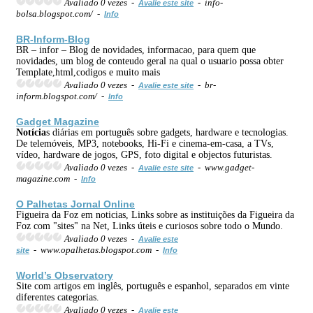
Avaliado 0 vezes -
- info-
Avalie este site
bolsa.blogspot.com/ -
Info
BR-Inform-Blog
BR – infor – Blog de novidades, informacao, para quem que
novidades, um blog de conteudo geral na qual o usuario possa obter
Template,html,codigos e muito mais
Avaliado 0 vezes -
- br-
Avalie este site
inform.blogspot.com/ -
Info
Gadget Magazine
Notícia
s diárias em português sobre gadgets, hardware e tecnologias.
De telemóveis, MP3, notebooks, Hi-Fi e cinema-em-casa, a TVs,
vídeo, hardware de jogos, GPS, foto digital e objectos futuristas.
Avaliado 0 vezes -
- www.gadget-
Avalie este site
magazine.com -
Info
O Palhetas
Jornal
Online
Figueira da Foz em noticias, Links sobre as instituições da Figueira da
Foz com "sites" na Net, Links úteis e curiosos sobre todo o Mundo.
Avaliado 0 vezes -
Avalie este
- www.opalhetas.blogspot.com -
site
Info
World’s Observatory
Site com artigos em inglês, português e espanhol, separados em vinte
diferentes categorias.
Avaliado 0 vezes -
Avalie este