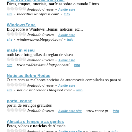
Dicas, truques, tutoriais,
notícia
s sobre o mundo Linux
Avaliado 0 vezes -
Avalie este
- theeviltux.wordpress.com/ -
site
Info
WindowsZona
Blog sobre o Windows...temas, noticias, etc...
Avaliado 0 vezes -
Avalie este
- windowszona.blogspot.com/ -
site
Info
made in viseu
noticias e fotografias da regiao de viseu
Avaliado 0 vezes -
Avalie este
- www.madeinviseu.blogspot.com/ -
site
Info
Noticias Sobre Rodas
O site com as melhores noticias de automoveis compiladas so para si...
Avaliado 0 vezes -
Avalie este
- noticiassobrerodas.blogspot.com/ -
site
Info
portal xoose
portal de serviços gratuitos
Avaliado 0 vezes -
- www.xoose.pt -
Avalie este site
Info
Almada o tempo e as gentes
Fotos, vídeos e
notícia
s de Almada
Avaliado 0 vezes -
- almada.pt.la -
Avalie este site
Info