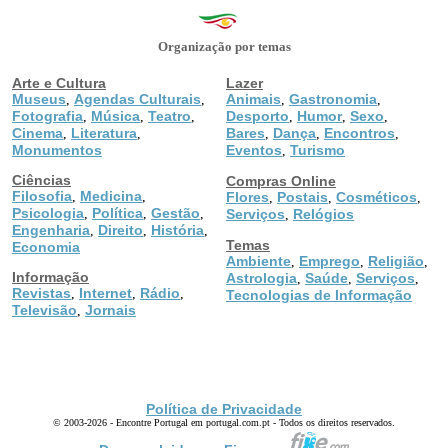
Organização por temas
Arte e Cultura
Lazer
Museus
Agendas Culturais
Animais
Gastronomia
,
,
,
,
Fotografia
Música
Teatro
Desporto
Humor
Sexo
,
,
,
,
,
,
Cinema
Literatura
Bares
Dança
Encontros
,
,
,
,
,
Monumentos
Eventos
Turismo
,
Ciências
Compras Online
Filosofia
Medicina
,
,
Flores
Postais
Cosméticos
,
,
,
Psicologia
Política
Gestão
,
,
,
Serviços
Relógios
,
Engenharia
Direito
História
,
,
,
Temas
Economia
Ambiente
Emprego
Religião
,
,
,
Informação
Astrologia
Saúde
Serviços
,
,
,
Revistas
Internet
Rádio
,
,
,
Tecnologias de Informação
Televisão
Jornais
,
Política de Privacidade
© 2003-2026 - Encontre Portugal em portugal.com.pt - Todos os direitos reservados.