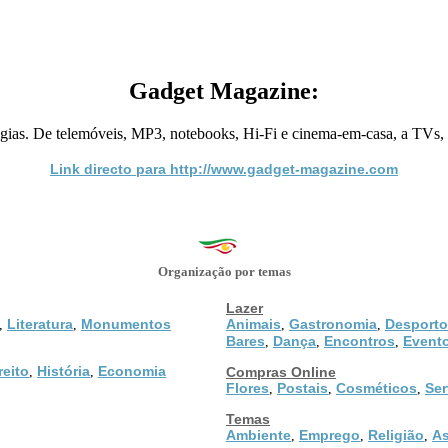
Gadget Magazine:
gias. De telemóveis, MP3, notebooks, Hi-Fi e cinema-em-casa, a TVs, ví
Link directo para http://www.gadget-magazine.com
Organização por temas
Lazer
Literatura
Monumentos
Animais
Gastronomia
Desporto
,
,
,
,
Bares
Dança
Encontros
Event
,
,
,
reito
História
Economia
,
,
Compras Online
Flores
Postais
Cosméticos
Ser
,
,
,
Temas
Ambiente
Emprego
Religião
As
,
,
,