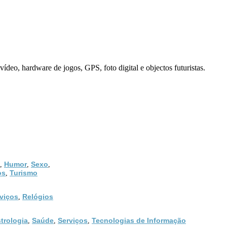
deo, hardware de jogos, GPS, foto digital e objectos futuristas.
Humor
Sexo
,
,
,
os
Turismo
,
viços
Relógios
,
trologia
Saúde
Serviços
Tecnologias de Informação
,
,
,