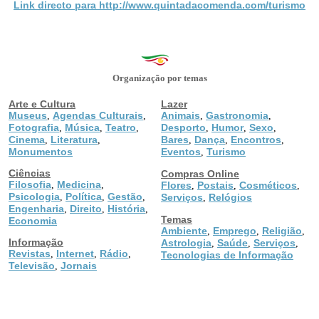
Link directo para http://www.quintadacomenda.com/turismo
Organização por temas
Arte e Cultura
Lazer
Museus
Agendas Culturais
Animais
Gastronomia
,
,
,
,
Fotografia
Música
Teatro
Desporto
Humor
Sexo
,
,
,
,
,
,
Cinema
Literatura
Bares
Dança
Encontros
,
,
,
,
,
Monumentos
Eventos
Turismo
,
Ciências
Compras Online
Filosofia
Medicina
,
,
Flores
Postais
Cosméticos
,
,
,
Psicologia
Política
Gestão
,
,
,
Serviços
Relógios
,
Engenharia
Direito
História
,
,
,
Temas
Economia
Ambiente
Emprego
Religião
,
,
,
Informação
Astrologia
Saúde
Serviços
,
,
,
Revistas
Internet
Rádio
,
,
,
Tecnologias de Informação
Televisão
Jornais
,