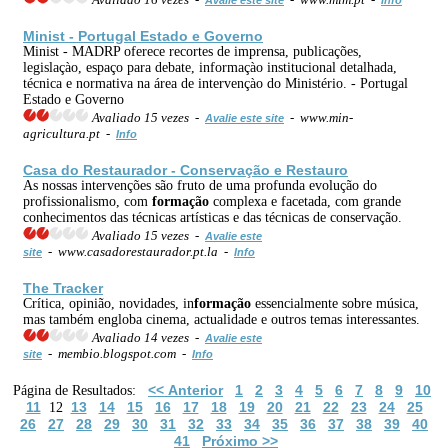
Minist - Portugal Estado e Governo
Minist - MADRP oferece recortes de imprensa, publicações,
legislaçào, espaço para debate, informaçào institucional detalhada,
técnica e normativa na área de intervençào do Ministério. - Portugal
Estado e Governo
Avaliado 15 vezes -
- www.min-
Avalie este site
agricultura.pt -
Info
Casa do Restaurador - Conservação e Restauro
As nossas intervenções são fruto de uma profunda evolução do
profissionalismo, com
formação
complexa e facetada, com grande
conhecimentos das técnicas artísticas e das técnicas de conservação.
Avaliado 15 vezes -
Avalie este
- www.casadorestaurador.pt.la -
site
Info
The Tracker
Crítica, opinião, novidades, in
formação
essencialmente sobre música,
mas também engloba cinema, actualidade e outros temas interessantes.
Avaliado 14 vezes -
Avalie este
- membio.blogspot.com -
site
Info
<< Anterior
1
2
3
4
5
6
7
8
9
10
Página de Resultados:
11
13
14
15
16
17
18
19
20
21
22
23
24
25
12
26
27
28
29
30
31
32
33
34
35
36
37
38
39
40
41
Próximo >>