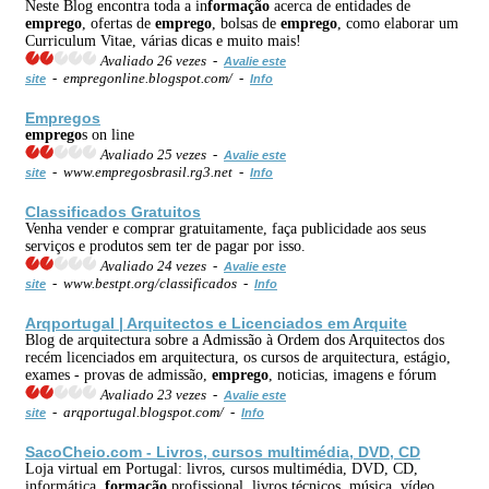
Neste Blog encontra toda a in
formação
acerca de entidades de
emprego
, ofertas de
emprego
, bolsas de
emprego
, como elaborar um
Curriculum Vitae, várias dicas e muito mais!
Avaliado 26 vezes -
Avalie este
- empregonline.blogspot.com/ -
site
Info
Emprego
s
emprego
s on line
Avaliado 25 vezes -
Avalie este
- www.empregosbrasil.rg3.net -
site
Info
Classificados
Gratuitos
Venha vender e comprar gratuitamente, faça publicidade aos seus
serviços e produtos sem ter de pagar por isso.
Avaliado 24 vezes -
Avalie este
- www.bestpt.org/classificados -
site
Info
Arqportugal | Arquitectos e Licenciados em Arquite
Blog de arquitectura sobre a Admissão à Ordem dos Arquitectos dos
recém licenciados em arquitectura, os cursos de arquitectura, estágio,
exames - provas de admissão,
emprego
, noticias, imagens e fórum
Avaliado 23 vezes -
Avalie este
- arqportugal.blogspot.com/ -
site
Info
SacoCheio.com - Livros, cursos multimédia, DVD, CD
Loja virtual em Portugal: livros, cursos multimédia, DVD, CD,
informática,
formação
profissional, livros técnicos, música, vídeo.