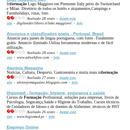
In
formação
Lago Maggiore em Piemonte Italy perto do Switzerland
e Milan. Diretório de todos os hotéis e alojamentos,Campings e
Farmholidays, rotas, foto.
Avaliado 28 vezes -
Avalie este
- digilander.libero.it/lake.maggiore/ -
site
Info
Anuncios e
classificados
gratis - Portugal, Brasil
Anuncie para paises de lingua portuguesa, com fotos -Totalmente
grátis. Anuncio ilimitado.Utiliza ferramentas modernas e de fácil
utilização.
Avaliado 28 vezes -
Avalie este
- www.adwebfree.com -
site
Info
Alentejo Magazine
Notícias, Cultura, Desporto, Gastronomia e muita mais in
formação
Avaliado 27 vezes -
Avalie este
- alentejomagazine.blogspot.com -
site
Info
Higiomed -
formação
, higiene, segurança e saúde
Cursos de
Formação
Profissional, soluções para empresas, livros de
Psicologia, Segurança,Saúde e Higiene do Trabalho, Cursos técnicos
de Cuidadores de Idosos e de doentes de Alzheimer, técnicos de HST
Avaliado 26 vezes -
Avalie este
- www.higiomed.pt -
site
Info
Emprego
Online