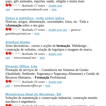
papo, gifs animados, esportes, saúde, religião e muito mais.
Avaliado 17 vezes -
Avalie este
- www.supersitesdaweb.com -
site
Info
Gatos e gatinhos - tudo sobre gatos
Notícias, artigos, alimentação, curiosidades, fotos, etc. Toda a
in
formação
sobre o seu gato.
Avaliado 17 vezes -
- gatos-e-
Avalie este site
gatinhos.portais.ws -
Info
ArteAzul Atelier
Artes decorativas - cursos e acções de
formação
. Webdesign -
construção de websites, criação de logotipos e imagens de marca.
Avaliado 16 vezes -
Avalie este
- www.arteazul.net -
site
Info
Dinamic Office, Lda
Prestação de serviços de: - Consultoria em Sistemas de Gestão
(Qualidade, Ambiente, Segurança e Segurança Alimentar) e Gestão de
Recursos Humanos; -
Formação
Profissional.
Avaliado 16 vezes -
Avalie este
- www.dinamicoffice.pt -
site
Info
Metalúrgica Ideal do Mondego, SA
Soluções de manutenção e conservação industrial, construção metalo-
mecânica e engenharia.
Avaliado 16 vezes -
- www.mim.pt -
Avalie este site
Info