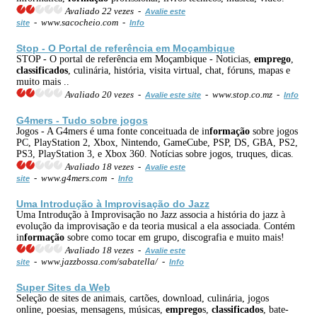
Avaliado 22 vezes -
Avalie este
- www.sacocheio.com -
site
Info
Stop - O Portal de referência em Moçambique
STOP - O portal de referência em Moçambique - Noticias,
emprego
,
classificados
, culinária, história, visita virtual, chat, fóruns, mapas e
muito mais ..
Avaliado 20 vezes -
- www.stop.co.mz -
Avalie este site
Info
G4mers - Tudo sobre jogos
Jogos - A G4mers é uma fonte conceituada de in
formação
sobre jogos
PC, PlayStation 2, Xbox, Nintendo, GameCube, PSP, DS, GBA, PS2,
PS3, PlayStation 3, e Xbox 360. Notícias sobre jogos, truques, dicas.
Avaliado 18 vezes -
Avalie este
- www.g4mers.com -
site
Info
Uma Introdução à Improvisação do Jazz
Uma Introdução à Improvisação no Jazz associa a história do jazz à
evolução da improvisação e da teoria musical a ela associada. Contém
in
formação
sobre como tocar em grupo, discografia e muito mais!
Avaliado 18 vezes -
Avalie este
- www.jazzbossa.com/sabatella/ -
site
Info
Super Sites da Web
Seleção de sites de animais, cartões, download, culinária, jogos
online, poesias, mensagens, músicas,
emprego
s,
classificados
, bate-