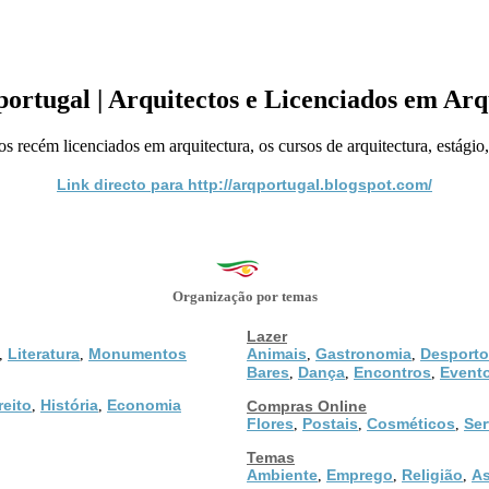
ortugal | Arquitectos e Licenciados em Arq
 recém licenciados em arquitectura, os cursos de arquitectura, estági
Link directo para http://arqportugal.blogspot.com/
Organização por temas
Lazer
Literatura
Monumentos
Animais
Gastronomia
Desporto
,
,
,
,
Bares
Dança
Encontros
Event
,
,
,
reito
História
Economia
,
,
Compras Online
Flores
Postais
Cosméticos
Ser
,
,
,
Temas
Ambiente
Emprego
Religião
As
,
,
,