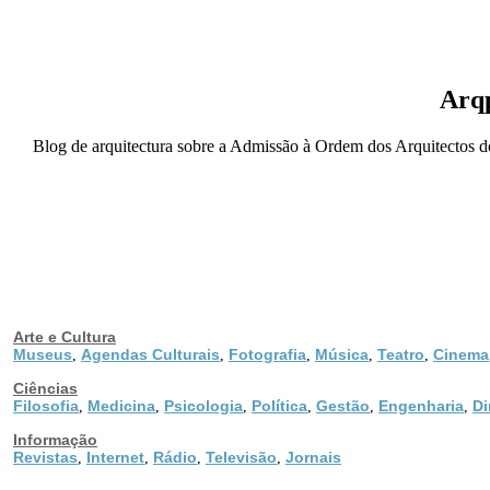
Arqp
Blog de arquitectura sobre a Admissão à Ordem dos Arquitectos dos
Arte e Cultura
Museus
Agendas Culturais
Fotografia
Música
Teatro
Cinema
,
,
,
,
,
Ciências
Filosofia
Medicina
Psicologia
Política
Gestão
Engenharia
Di
,
,
,
,
,
,
Informação
Revistas
Internet
Rádio
Televisão
Jornais
,
,
,
,