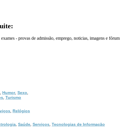
uite:
o, exames - provas de admissão, emprego, noticias, imagens e fórum
Humor
Sexo
,
,
,
os
Turismo
,
viços
Relógios
,
trologia
Saúde
Serviços
Tecnologias de Informação
,
,
,