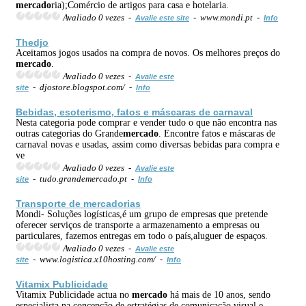
mercado
ria);Comércio de artigos para casa e hotelaria.
Avaliado 0 vezes -
- www.mondi.pt -
Avalie este site
Info
Thedjo
Aceitamos jogos usados na compra de novos. Os melhores preços do
mercado
.
Avaliado 0 vezes -
Avalie este
- djostore.blogspot.com/ -
site
Info
Bebidas, esoterismo, fatos e máscaras de carnaval
Nesta categoria pode comprar e vender tudo o que não encontra nas
outras categorias do Grande
mercado
. Encontre fatos e máscaras de
carnaval novas e usadas, assim como diversas bebidas para compra e
ve
Avaliado 0 vezes -
Avalie este
- tudo.grandemercado.pt -
site
Info
Transporte de
mercado
rias
Mondi- Soluções logísticas,é um grupo de empresas que pretende
oferecer serviços de transporte a armazenamento a empresas ou
particulares, fazemos entregas em todo o país,aluguer de espaços.
Avaliado 0 vezes -
Avalie este
- www.logistica.x10hosting.com/ -
site
Info
Vitamix Publicidade
Vitamix Publicidade actua no
mercado
há mais de 10 anos, sendo
especialista na concepção de estratégias de comunicação visual e