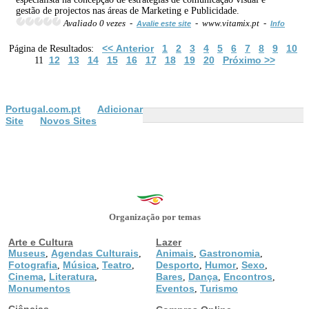
gestão de projectos nas áreas de Marketing e Publicidade.
Avaliado 0 vezes -
- www.vitamix.pt -
Avalie este site
Info
<< Anterior
1
2
3
4
5
6
7
8
9
10
Página de Resultados:
12
13
14
15
16
17
18
19
20
Próximo >>
11
Portugal.com.pt
Adicionar
Site
Novos Sites
Organização por temas
Arte e Cultura
Lazer
Museus
Agendas Culturais
Animais
Gastronomia
,
,
,
,
Fotografia
Música
Teatro
Desporto
Humor
Sexo
,
,
,
,
,
,
Cinema
Literatura
Bares
Dança
Encontros
,
,
,
,
,
Monumentos
Eventos
Turismo
,
Ciências