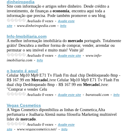
dinheiropedia
Site com informação e artigos sobre dinheiro. Desde crédito a
investimento, de finanças a
economia
, encontra aqui toda a
informação que precisa. Pode também promover o seu blog.
Avaliado 0 vezes -
Avalie este
- www.dinheiropedia.com -
site
Info
Info-Imobiliaria.com
A melhor informação imobiliária do
mercado
português. Totalmente
grátis! Descubra a melhor forma de comprar, vender, arrendar ou
permutar o seu imóvel e muito mais! Visite já!
Avaliado 0 vezes -
- www.info-
Avalie este site
imobiliaria.com -
Info
o barato é aqui!
Celular Mp10 Mp9 E71 Tv Flash Fm dual chip Desbloqueado 8mp -
R$ 167.99 em
Mercado
Livre Celular Mp10 Mp9 E71 Tv Flash Fm
dual chip Desbloqueado 8mp - R$ 167.99 em
Mercado
Livre:
"Comprar e vender Celu
Avaliado 0 vezes -
- baratoaki.com -
Avalie este site
Info
Vegas Cosmetics
A Vegas Cosmetics diponibiliza as linhas de Cosmetica,Alta
perfumaria e Joalharia Alemã numa filosofia Marketing multinivel
lider de
mercado
.
Avaliado 0 vezes -
Avalie este
- www.vegascosmetics.net/ -
site
Info