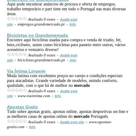
Aqui pode encontrar anúncios de procura e oferta de empregos,
trabalho temporário e part time em todo o Portugal nas mais diversas
áreas.
Avaliado 0 vezes -
Avalie este
- empregos.grandemercado.pt -
site
Info
Bicicletas no Grande
mercado
Encontre aqui bicicletas usadas para compra e venda de triatlo, btt,
bmx,ciclismo, assim como bicicletas para passeio entre outras, vários
acessórios e vestuário diverso!
Avaliado 0 vezes -
Avalie este
- bicicletas.grandemercado.pt -
site
Info
Via Íntima Lingerie
Moda íntima com excelentes preços no varejo e condições especiais
para atacadistas. Grande variedade de modelos, unindo conforto,
qualidade, com o que há de melhor no
mercado
Avaliado 0 vezes -
Avalie este
- www.viaintima.com -
site
Info
Apostas Gratis
Tudo sobre apostas gratis, apostas online, apostas desportivas on-line e
as melhores casas de apostas online do
mercado
Português.
Avaliado 0 vezes -
- www.apostas-
Avalie este site
gratis.com -
Info