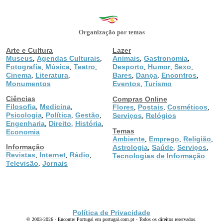
Organização por temas
Arte e Cultura
Lazer
Museus
Agendas Culturais
Animais
Gastronomia
,
,
,
,
Fotografia
Música
Teatro
Desporto
Humor
Sexo
,
,
,
,
,
,
Cinema
Literatura
Bares
Dança
Encontros
,
,
,
,
,
Monumentos
Eventos
Turismo
,
Ciências
Compras Online
Filosofia
Medicina
,
,
Flores
Postais
Cosméticos
,
,
,
Psicologia
Política
Gestão
,
,
,
Serviços
Relógios
,
Engenharia
Direito
História
,
,
,
Temas
Economia
Ambiente
Emprego
Religião
,
,
,
Informação
Astrologia
Saúde
Serviços
,
,
,
Revistas
Internet
Rádio
,
,
,
Tecnologias de Informação
Televisão
Jornais
,
Política de Privacidade
© 2003-2026 - Encontre Portugal em portugal.com.pt - Todos os direitos reservados.