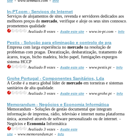
- www.semmais.com -
site
Info
In-PT.com - Serviços de Internet
Serviços de alojamentos de sites, revenda e servidores dedicados aos
melhores preços do
mercado
, verifique e aloje os seus sites connosco.
prometemos qualidade
Avaliado 8 vezes -
- www.in-pt.com -
Avalie este site
Info
Pestis - Solução para eliminação e controlo de pra
Empresa com larga experiência no
mercado
na resolução de
problemas com pragas. Desratização, desbaratização, tratamento de
ácaros, traças, bicho madeira, bicho papel, fumigações expurgos
sistema HCCP
Avaliado 8 vezes -
- www.pestis.pt -
Avalie este site
Info
Grohe Portugal - Componentes Sanitários, Lda
A Grohe é a marca global líder de
mercado
em torneiras e sistemas
sanitários de alta qualidade.
Avaliado 3 vezes -
- www.grohe.pt -
Avalie este site
Info
Memorandum - Negócios e
Economia
Informática
Memorandum - Soluções de gestào documental que integram
informaçào de imprensa, rádio, televisào e internet numa plataforma
única, acessível através de software personalizado ou de internet. -
Negócios e
Economia
Informática
Avaliado 3 vezes -
Avalie este
- www.memorandum.pt -
site
Info