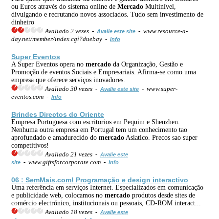
ou Euros através do sistema online de
Mercado
Multinível,
divulgando e recrutando novos associados. Tudo sem investimento de
dinheiro
Avaliado 2 vezes -
- www.resource-a-
Avalie este site
day.net/member/index.cgi?duebay -
Info
Super Eventos
A Super Eventos opera no
mercado
da Organização, Gestão e
Promoção de eventos Sociais e Empresariais. Afirma-se como uma
empresa que oferece serviços inovadores.
Avaliado 30 vezes -
- www.super-
Avalie este site
eventos.com -
Info
Brindes Directos do Oriente
Empresa Portuguesa com escritorios em Pequim e Shenzhen.
Nenhuma outra empresa em Portugal tem um conhecimento tao
aprofundado e amadurecido do
mercado
Asiatico. Precos sao super
competitivos!
Avaliado 21 vezes -
Avalie este
- www.giftsforcorporate.com -
site
Info
06 : SemMais.com! Programação e design interactivo
Uma referência em serviços Internet. Especializados em comunicação
e publicidade web, colocamos no
mercado
produtos desde sites de
comércio electrónico, institucionais ou pessoais, CD-ROM interact...
Avaliado 18 vezes -
Avalie este