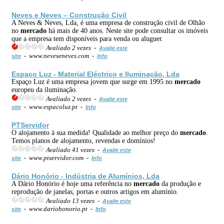
Neves e Neves – Construção Civil
A Neves & Neves, Lda, é uma empresa de construção civil de Olhão
no
mercado
há mais de 40 anos. Neste site pode consultar os imóveis
que a empresa tem disponíveis para venda ou aluguer.
Avaliado 2 vezes -
Avalie este
- www.neveseneves.com -
site
Info
Espaço Luz - Material Eléctrico e Iluminação, Lda
Espaço Luz é uma empresa jovem que surge em 1995 no
mercado
europeu da iluminação.
Avaliado 2 vezes -
Avalie este
- www.espacoluz.pt -
site
Info
PTServidor
O alojamento à sua medida! Qualidade ao melhor preço do
mercado
.
Temos planos de alojamento, revendas e domínios!
Avaliado 41 vezes -
Avalie este
- www.ptservidor.com -
site
Info
Dário Honório - Indústria de Alumínios, Lda
A Dário Honório é hoje uma referência no
mercado
da produção e
reprodução de janelas, portas e outros artigos em alumínio.
Avaliado 13 vezes -
Avalie este
- www.dariohonorio.pt -
site
Info