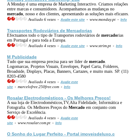
A Monday é uma empresa de Marketing Interactivo. Criamos relações
entre marcas e consumidores. Acompanhamos as mudanças no
mercado
, nosso e dos clientes, apresentando as soluções mais eficazes.
Avaliado 6 vezes -
- www.monday.pt -
Avalie este site
Info
Transportes Rodoviários de
Mercado
rias
Efectuamos todo o tipo de Transportes rodoviários de
mercado
rias
em Portugal e para toda a Europa.
Avaliado 4 vezes -
- www.strim.pt -
Avalie este site
Info
M Publicidade
Tudo que sua empresa precisa para ser líder de
mercado
.
Logomarcas, Projetos Visuais, Envelopes, Papel Carta, Folderes,
Broadside, Displays, Placas, Banners, Cartazes, e muito mais. SP. (11)
8203-4580
Avaliado 4 vezes -
Avalie este
- marcelofree.250free.com -
site
Info
Rosalar Electrodomésticos - Os Melhores Preços!
A sua loja de Electrodomésticos,TV,Alta Fidelidade, Informática e
Fotografia. Os Melhores Preços do
Mercado
em conjunto com
Serviço de Excelência.
Avaliado 4 vezes -
Avalie este
- www.rosalar.com.pt -
site
Info
O Sonho do Lugar Perfeito - Portal imoveisdeluxo.c