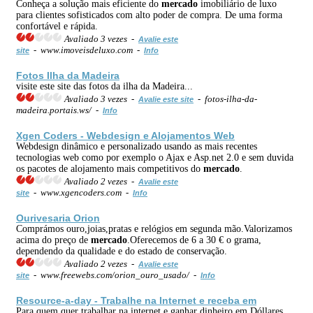
Conheça a solução mais eficiente do
mercado
imobiliário de luxo
para clientes sofisticados com alto poder de compra. De uma forma
confortável e rápida.
Avaliado 3 vezes -
Avalie este
- www.imoveisdeluxo.com -
site
Info
Fotos Ilha da Madeira
visite este site das fotos da ilha da Madeira...
Avaliado 3 vezes -
- fotos-ilha-da-
Avalie este site
madeira.portais.ws/ -
Info
Xgen Coders - Webdesign e Alojamentos Web
Webdesign dinâmico e personalizado usando as mais recentes
tecnologias web como por exemplo o Ajax e Asp.net 2.0 e sem duvida
os pacotes de alojamento mais competitivos do
mercado
.
Avaliado 2 vezes -
Avalie este
- www.xgencoders.com -
site
Info
Ourivesaria Orion
Comprámos ouro,joias,pratas e relógios em segunda mão.Valorizamos
acima do preço de
mercado
.Oferecemos de 6 a 30 € o grama,
dependendo da qualidade e do estado de conservação.
Avaliado 2 vezes -
Avalie este
- www.freewebs.com/orion_ouro_usado/ -
site
Info
Resource-a-day - Trabalhe na Internet e receba em
Para quem quer trabalhar na internet e ganhar dinheiro em Dóllares