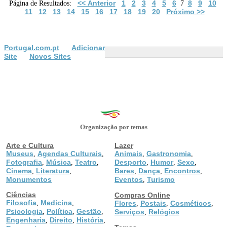
<< Anterior
1
2
3
4
5
6
8
9
10
Página de Resultados:
7
11
12
13
14
15
16
17
18
19
20
Próximo >>
Portugal.com.pt
Adicionar
Site
Novos Sites
Organização por temas
Arte e Cultura
Lazer
Museus
Agendas Culturais
Animais
Gastronomia
,
,
,
,
Fotografia
Música
Teatro
Desporto
Humor
Sexo
,
,
,
,
,
,
Cinema
Literatura
Bares
Dança
Encontros
,
,
,
,
,
Monumentos
Eventos
Turismo
,
Ciências
Compras Online
Filosofia
Medicina
,
,
Flores
Postais
Cosméticos
,
,
,
Psicologia
Política
Gestão
,
,
,
Serviços
Relógios
,
Engenharia
Direito
História
,
,
,