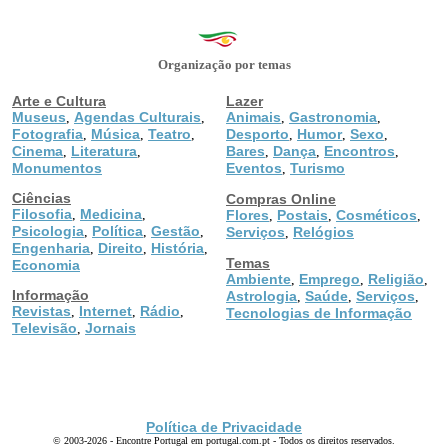
Organização por temas
Arte e Cultura
Lazer
Museus
Agendas Culturais
Animais
Gastronomia
,
,
,
,
Fotografia
Música
Teatro
Desporto
Humor
Sexo
,
,
,
,
,
,
Cinema
Literatura
Bares
Dança
Encontros
,
,
,
,
,
Monumentos
Eventos
Turismo
,
Ciências
Compras Online
Filosofia
Medicina
,
,
Flores
Postais
Cosméticos
,
,
,
Psicologia
Política
Gestão
,
,
,
Serviços
Relógios
,
Engenharia
Direito
História
,
,
,
Temas
Economia
Ambiente
Emprego
Religião
,
,
,
Informação
Astrologia
Saúde
Serviços
,
,
,
Revistas
Internet
Rádio
,
,
,
Tecnologias de Informação
Televisão
Jornais
,
Política de Privacidade
© 2003-2026 - Encontre Portugal em portugal.com.pt - Todos os direitos reservados.