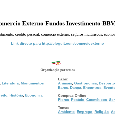
omercio Externo-Fundos Investimento-BBV
timento, credito pessoal, comercio externo, seguros multiriscos, econo
Link directo para http://bloguit.com/comercioexterno
Organização por temas
Lazer
Literatura
Monumentos
Animais
Gastronomia
Desporto
,
,
,
,
Bares
Dança
Encontros
Event
,
,
,
reito
História
Economia
,
,
Compras Online
Flores
Postais
Cosméticos
Ser
,
,
,
Temas
Ambiente
Emprego
Religião
As
,
,
,