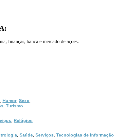
A:
mia, finanças, banca e mercado de ações.
Humor
Sexo
,
,
,
os
Turismo
,
viços
Relógios
,
trologia
Saúde
Serviços
Tecnologias de Informação
,
,
,