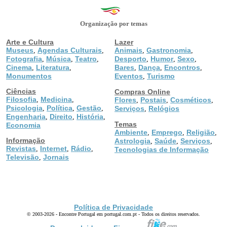
Organização por temas
Arte e Cultura
Lazer
Museus
Agendas Culturais
Animais
Gastronomia
,
,
,
,
Fotografia
Música
Teatro
Desporto
Humor
Sexo
,
,
,
,
,
,
Cinema
Literatura
Bares
Dança
Encontros
,
,
,
,
,
Monumentos
Eventos
Turismo
,
Ciências
Compras Online
Filosofia
Medicina
,
,
Flores
Postais
Cosméticos
,
,
,
Psicologia
Política
Gestão
,
,
,
Serviços
Relógios
,
Engenharia
Direito
História
,
,
,
Temas
Economia
Ambiente
Emprego
Religião
,
,
,
Informação
Astrologia
Saúde
Serviços
,
,
,
Revistas
Internet
Rádio
,
,
,
Tecnologias de Informação
Televisão
Jornais
,
Política de Privacidade
© 2003-2026 - Encontre Portugal em portugal.com.pt - Todos os direitos reservados.