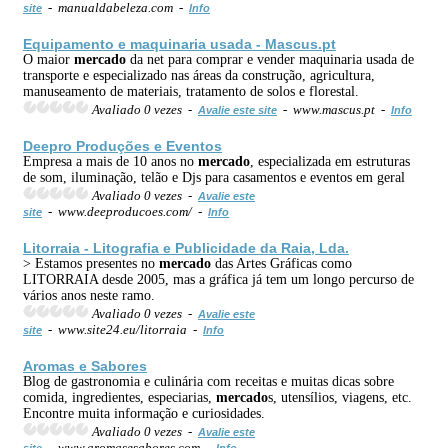
- manualdabeleza.com -
site
Info
Equipamento e maquinaria usada - Mascus.pt
O maior
mercado
da net para comprar e vender maquinaria usada de
transporte e especializado nas áreas da construção, agricultura,
manuseamento de materiais, tratamento de solos e florestal.
Avaliado 0 vezes -
- www.mascus.pt -
Avalie este site
Info
Deepro Produções e Eventos
Empresa a mais de 10 anos no
mercado
, especializada em estruturas
de som, iluminação, telão e Djs para casamentos e eventos em geral
Avaliado 0 vezes -
Avalie este
- www.deeproducoes.com/ -
site
Info
Litorraia - Litografia e Publicidade da Raia, Lda.
> Estamos presentes no
mercado
das Artes Gráficas como
LITORRAIA desde 2005, mas a gráfica já tem um longo percurso de
vários anos neste ramo.
Avaliado 0 vezes -
Avalie este
- www.site24.eu/litorraia -
site
Info
Aromas e Sabores
Blog de gastronomia e culinária com receitas e muitas dicas sobre
comida, ingredientes, especiarias,
mercado
s, utensílios, viagens, etc.
Encontre muita informação e curiosidades.
Avaliado 0 vezes -
Avalie este
- www.aromasesabores.com -
site
Info