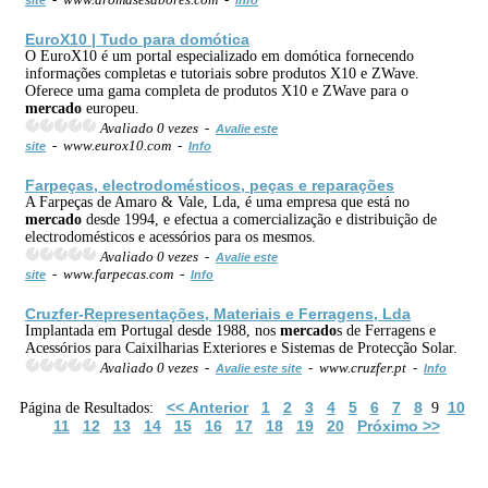
EuroX10 | Tudo para domótica
O EuroX10 é um portal especializado em domótica fornecendo
informações completas e tutoriais sobre produtos X10 e ZWave.
Oferece uma gama completa de produtos X10 e ZWave para o
mercado
europeu.
Avaliado 0 vezes -
Avalie este
- www.eurox10.com -
site
Info
Farpeças, electrodomésticos, peças e reparações
A Farpeças de Amaro & Vale, Lda, é uma empresa que está no
mercado
desde 1994, e efectua a comercialização e distribuição de
electrodomésticos e acessórios para os mesmos.
Avaliado 0 vezes -
Avalie este
- www.farpecas.com -
site
Info
Cruzfer-Representações, Materiais e Ferragens, Lda
Implantada em Portugal desde 1988, nos
mercado
s de Ferragens e
Acessórios para Caixilharias Exteriores e Sistemas de Protecção Solar.
Avaliado 0 vezes -
- www.cruzfer.pt -
Avalie este site
Info
<< Anterior
1
2
3
4
5
6
7
8
10
Página de Resultados:
9
11
12
13
14
15
16
17
18
19
20
Próximo >>