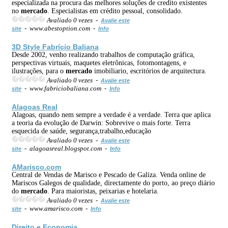
especializada na procura das melhores soluções de credito existentes
no
mercado
. Especialistas em crédito pessoal, consolidado.
Avaliado 0 vezes -
Avalie este
- www.abestoption.com -
site
Info
3D Style Fabrício Baliana
Desde 2002, venho realizando trabalhos de computação gráfica,
perspectivas virtuais, maquetes eletrônicas, fotomontagens, e
ilustrações, para o
mercado
imobiliario, escritórios de arquitectura.
Avaliado 0 vezes -
Avalie este
- www.fabriciobaliana.com -
site
Info
Alagoas Real
Alagoas, quando nem sempre a verdade é a verdade. Terra que aplica
a teoria da evolução de Darwin: Sobrevive o mais forte. Terra
esquecida de saúde, segurança,trabalho,educação
Avaliado 0 vezes -
Avalie este
- alagoasreal.blogspot.com -
site
Info
AMarisco.com
Central de Vendas de Marisco e Pescado de Galiza. Venda online de
Mariscos Galegos de qualidade, directamente do porto, ao preço diário
do
mercado
. Para maioristas, peixarias e hotelaria.
Avaliado 0 vezes -
Avalie este
- www.amarisco.com -
site
Info
Direito e
Economia