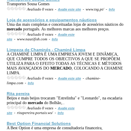
Transportes Sousa Gomes
Avaliado 0 vezes -
- www.tsg.pt/ -
Avalie este site
Info
Loja de acessórios e equipamentos náuticos
Uma das mais completas e conceituadas lojas de acessórios náuticos do
mercado
português. As melhores marcas aos melhores preços.
Avaliado 0 vezes -
Avalie este
- www.nautifish.com -
site
Info
Limpeza de Chaminés - Chaminé Limpa
A CHAMINÉ LIMPA É UMA EMPRESA JOVEM E DINÂMICA,
QUE CUMPRE TODOS OS OBJECTIVOS A QUE SE PROPÕEM.
UTILIZA PARA O EFEITO TODAS AS TÉCNICAS E MÉTODOS
MAIS AVANÇADOS DO
MERCADO
, COLOCANDO A CHAMINE
LIMPA.
Avaliado 0 vezes -
- chamine-
Avalie este site
limpa.com -
Info
Rita pereira
Beijos e mais beijos trocaram "Estrelinha" e "Leonardo", na escadaria
principal do
mercado
do Bolhão,..
Avaliado 0 vezes -
Avalie este
- ritapereira.portais.ws/ -
site
Info
Best Option Financial Solutions
A Best Option é uma empresa de consultadoria financeira,