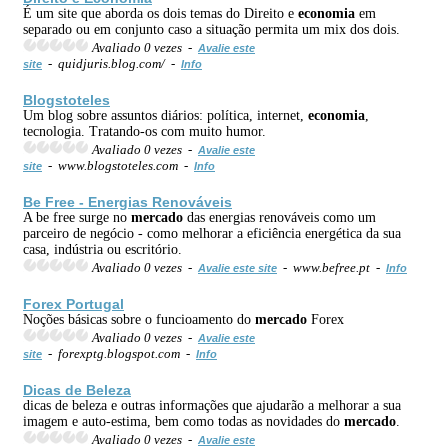
É um site que aborda os dois temas do Direito e
economia
em
separado ou em conjunto caso a situação permita um mix dos dois.
Avaliado 0 vezes -
Avalie este
- quidjuris.blog.com/ -
site
Info
Blogstoteles
Um blog sobre assuntos diários: política, internet,
economia
,
tecnologia. Tratando-os com muito humor.
Avaliado 0 vezes -
Avalie este
- www.blogstoteles.com -
site
Info
Be Free - Energias Renováveis
A be free surge no
mercado
das energias renováveis como um
parceiro de negócio - como melhorar a eficiência energética da sua
casa, indústria ou escritório.
Avaliado 0 vezes -
- www.befree.pt -
Avalie este site
Info
Forex Portugal
Noções básicas sobre o funcioamento do
mercado
Forex
Avaliado 0 vezes -
Avalie este
- forexptg.blogspot.com -
site
Info
Dicas de Beleza
dicas de beleza e outras informações que ajudarão a melhorar a sua
imagem e auto-estima, bem como todas as novidades do
mercado
.
Avaliado 0 vezes -
Avalie este