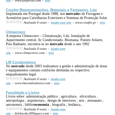
- www.farpecas.com -
site
Info
Cruzfer-Representações, Materiais e Ferragens, Lda
Implantada em Portugal desde 1988, nos
mercado
s de Ferragens e
Acessórios para Caixilharias Exteriores e Sistemas de Protecção Solar.
Avaliado 0 vezes -
- www.cruzfer.pt -
Avalie este site
Info
Climacravo
A empresa Climacravo – Climatização, Lda. Instalação de
Aquecimento central, Ar Condicionado, Biomassa, Paineis Solares,
Piso Radiante, encontra-se no
mercado
desde o ano 1992
Avaliado 0 vezes -
Avalie este
- www.climacravo.com -
site
Info
LM Condomínios
No
mercado
desde 2003 realizamos a gestão e administração de áreas
e equipamentos comuns conforme definidas no respectivo
enquadramento legal.
Avaliado 0 vezes -
Avalie este
- www.lmcondominios.com -
site
Info
Faculdade e Livros
Livros sobre: administração pública ; agricultura . silvicultura ;
antropologia ; arquitectura ; design de interiores ; arte ; artesanato ;
astronomia ; bibliot
economia
; biografia ; botânica...
Avaliado 0 vezes -
Avalie este
- felebooks.000space.com -
site
Info