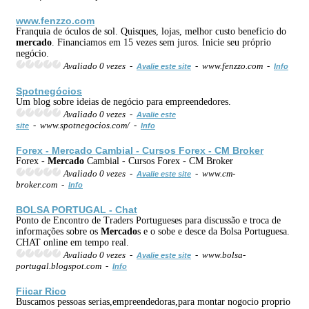
www.fenzzo.com
Franquia de óculos de sol. Quisques, lojas, melhor custo beneficio do
mercado
. Financiamos em 15 vezes sem juros. Inicie seu próprio
negócio.
Avaliado 0 vezes -
- www.fenzzo.com -
Avalie este site
Info
Spotnegócios
Um blog sobre ideias de negócio para empreendedores.
Avaliado 0 vezes -
Avalie este
- www.spotnegocios.com/ -
site
Info
Forex -
Mercado
Cambial - Cursos Forex - CM Broker
Forex -
Mercado
Cambial - Cursos Forex - CM Broker
Avaliado 0 vezes -
- www.cm-
Avalie este site
broker.com -
Info
BOLSA PORTUGAL - Chat
Ponto de Encontro de Traders Portugueses para discussão e troca de
informações sobre os
Mercado
s e o sobe e desce da Bolsa Portuguesa.
CHAT online em tempo real.
Avaliado 0 vezes -
- www.bolsa-
Avalie este site
portugal.blogspot.com -
Info
Fiicar Rico
Buscamos pessoas serias,empreendedoras,para montar nogocio proprio