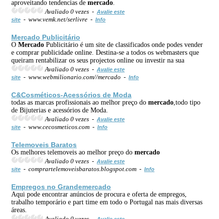
aproveitando tendencias de
mercado
.
Avaliado 0 vezes -
Avalie este
- www.vemk.net/serlivre -
site
Info
Mercado
Publicitário
O
Mercado
Publicitário é um site de classificados onde podes vender
e comprar publicidade online. Destina-se a todos os webmasters que
queiram rentabilizar os seus projectos online ou investir na sua
Avaliado 0 vezes -
Avalie este
- www.webmilionario.com//mercado -
site
Info
C&Cosméticos-Acessórios de Moda
todas as marcas profissionais ao melhor preço do
mercado
,todo tipo
de Bijuterias e acessórios de Moda.
Avaliado 0 vezes -
Avalie este
- www.cecosmeticos.com -
site
Info
Telemoveis Baratos
Os melhores telemoveis ao melhor preço do
mercado
Avaliado 0 vezes -
Avalie este
- comprartelemoveisbaratos.blogspot.com -
site
Info
Empregos no Grande
mercado
Aqui pode encontrar anúncios de procura e oferta de empregos,
trabalho temporário e part time em todo o Portugal nas mais diversas
áreas.
Avaliado 0 vezes -
Avalie este