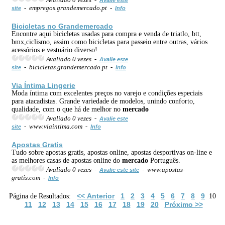
- empregos.grandemercado.pt -
site
Info
Bicicletas no Grande
mercado
Encontre aqui bicicletas usadas para compra e venda de triatlo, btt,
bmx,ciclismo, assim como bicicletas para passeio entre outras, vários
acessórios e vestuário diverso!
Avaliado 0 vezes -
Avalie este
- bicicletas.grandemercado.pt -
site
Info
Via Íntima Lingerie
Moda íntima com excelentes preços no varejo e condições especiais
para atacadistas. Grande variedade de modelos, unindo conforto,
qualidade, com o que há de melhor no
mercado
Avaliado 0 vezes -
Avalie este
- www.viaintima.com -
site
Info
Apostas Gratis
Tudo sobre apostas gratis, apostas online, apostas desportivas on-line e
as melhores casas de apostas online do
mercado
Português.
Avaliado 0 vezes -
- www.apostas-
Avalie este site
gratis.com -
Info
<< Anterior
1
2
3
4
5
6
7
8
9
Página de Resultados:
10
11
12
13
14
15
16
17
18
19
20
Próximo >>