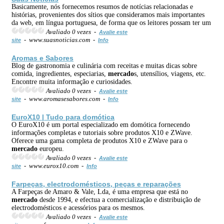
Basicamente, nós fornecemos resumos de notícias relacionadas e
histórias, provenientes dos sítios que consideramos mais importantes
da web, em língua portuguesa, de forma que os leitores possam ter um
Avaliado 0 vezes -
Avalie este
- www.suasnoticias.com -
site
Info
Aromas e Sabores
Blog de gastronomia e culinária com receitas e muitas dicas sobre
comida, ingredientes, especiarias,
mercado
s, utensílios, viagens, etc.
Encontre muita informação e curiosidades.
Avaliado 0 vezes -
Avalie este
- www.aromasesabores.com -
site
Info
EuroX10 | Tudo para domótica
O EuroX10 é um portal especializado em domótica fornecendo
informações completas e tutoriais sobre produtos X10 e ZWave.
Oferece uma gama completa de produtos X10 e ZWave para o
mercado
europeu.
Avaliado 0 vezes -
Avalie este
- www.eurox10.com -
site
Info
Farpeças, electrodomésticos, peças e reparações
A Farpeças de Amaro & Vale, Lda, é uma empresa que está no
mercado
desde 1994, e efectua a comercialização e distribuição de
electrodomésticos e acessórios para os mesmos.
Avaliado 0 vezes -
Avalie este