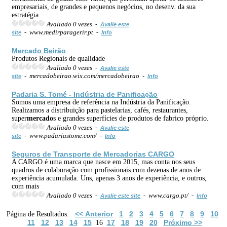
empresariais, de grandes e pequenos negócios, no desenv. da sua
estratégia
Avaliado 0 vezes -
Avalie este
- www.medirparagerir.pt -
site
Info
Mercado
Beirão
Produtos Regionais de qualidade
Avaliado 0 vezes -
Avalie este
- mercadobeirao.wix.com/mercadobeirao -
site
Info
Padaria S. Tomé - Indústria de Panificação
Somos uma empresa de referência na Indústria da Panificação.
Realizamos a distribuição para pastelarias, cafés, restaurantes,
super
mercado
s e grandes superfícies de produtos de fabrico próprio.
Avaliado 0 vezes -
Avalie este
- www.padariastome.com/ -
site
Info
Seguros de Transporte de
Mercado
rias CARGO
A CARGO é uma marca que nasce em 2015, mas conta nos seus
quadros de colaboração com profissionais com dezenas de anos de
experiência acumulada. Uns, apenas 3 anos de experiência, e outros,
com mais
Avaliado 0 vezes -
- www.cargo.pt/ -
Avalie este site
Info
<< Anterior
1
2
3
4
5
6
7
8
9
10
Página de Resultados:
11
12
13
14
15
17
18
19
20
Próximo >>
16