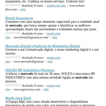
maquinaria, etc. Conheça os nossos serviços. Contacte-nos!
Avaliado 0 vezes -
- www.urban-
Avalie este site
flow.com -
Info
Brasil Segurança
Contamos com uma equipe altamente capacitada para a realidade atual
de
mercado
, que busca sempre ajustar e identificar as melhores
oportunidades diante das necessidades e realidades mutuas que junta.
Avaliado 0 vezes -
Avalie este
- www.brasilseguranca.com/ -
site
Info
Mercado
Digital | Agência de Marketing Digital
Gerimos a sua Comunicação digital, o nosso marketing digital é o seu
sucesso.
Avaliado 0 vezes -
Avalie este
- www.mercadodigital.pt -
site
Info
SOLEO RP Industries Piscinas
A liderar o
mercado
há mais de 20 anos, SOLEO é uma marca RP
INDUSTRIES com uma intensa atividade ligada ao
mercado
das
piscinas.
Avaliado 0 vezes -
Avalie este
- www.rppiscinas.com -
site
Info
Medir para Gerir
A Equipa MpG tem como missão desenvolver e disponibilizar
ferramentas de gestão com valor, que permitam apoiar os decisores