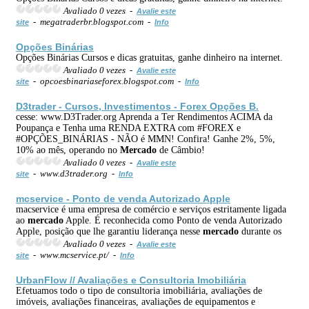
Avaliado 0 vezes -
Avalie este
- megatraderbr.blogspot.com -
site
Info
Opções Binárias
Opções Binárias Cursos e dicas gratuitas, ganhe dinheiro na internet.
Avaliado 0 vezes -
Avalie este
- opcoesbinariaseforex.blogspot.com -
site
Info
D3trader - Cursos, Investimentos - Forex Opções B.
cesse: www.D3Trader.org Aprenda a Ter Rendimentos ACIMA da
Poupança e Tenha uma RENDA EXTRA com #FOREX e
#OPÇÕES_BINÁRIAS - NÃO é MMN! Confira! Ganhe 2%, 5%,
10% ao mês, operando no
Mercado
de Câmbio!
Avaliado 0 vezes -
Avalie este
- www.d3trader.org -
site
Info
mcservice - Ponto de venda Autorizado Apple
macservice é uma empresa de comércio e serviços estritamente ligada
ao
mercado
Apple. É reconhecida como Ponto de venda Autorizado
Apple, posição que lhe garantiu liderança nesse
mercado
durante os
Avaliado 0 vezes -
Avalie este
- www.mcservice.pt/ -
site
Info
UrbanFlow // Avaliações e Consultoria Imobiliária
Efetuamos todo o tipo de consultoria imobiliária, avaliações de
imóveis, avaliações financeiras, avaliações de equipamentos e