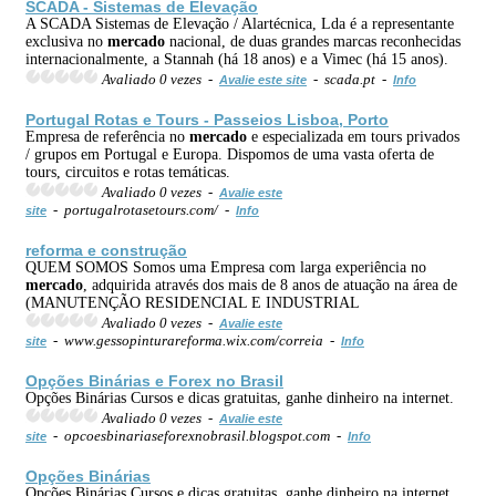
SCADA - Sistemas de Elevação
A SCADA Sistemas de Elevação / Alartécnica, Lda é a representante
exclusiva no
mercado
nacional, de duas grandes marcas reconhecidas
internacionalmente, a Stannah (há 18 anos) e a Vimec (há 15 anos).
Avaliado 0 vezes -
- scada.pt -
Avalie este site
Info
Portugal Rotas e Tours - Passeios Lisboa, Porto
Empresa de referência no
mercado
e especializada em tours privados
/ grupos em Portugal e Europa. Dispomos de uma vasta oferta de
tours, circuitos e rotas temáticas.
Avaliado 0 vezes -
Avalie este
- portugalrotasetours.com/ -
site
Info
reforma e construção
QUEM SOMOS Somos uma Empresa com larga experiência no
mercado
, adquirida através dos mais de 8 anos de atuação na área de
(MANUTENÇÃO RESIDENCIAL E INDUSTRIAL
Avaliado 0 vezes -
Avalie este
- www.gessopinturareforma.wix.com/correia -
site
Info
Opções Binárias e Forex no Brasil
Opções Binárias Cursos e dicas gratuitas, ganhe dinheiro na internet.
Avaliado 0 vezes -
Avalie este
- opcoesbinariaseforexnobrasil.blogspot.com -
site
Info
Opções Binárias
Opções Binárias Cursos e dicas gratuitas, ganhe dinheiro na internet.