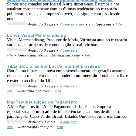
Somos Apaixonados por Ideias! A arte inspira-nos, Estamos a nos
atualizar constantemente com as últimas tendências no
mercado
publicitário, meios de impressão, web, e design, e com isso inspira-
nos
Avaliado 0 vezes -
- criatopo.com -
Avalie este site
Info
Lopes Visual Merchandising
Visual Merchandising, Produtor de Moda, Vitrinista atuo no
mercado
varejista em projetos de comunicação visual, vitrinas.
Avaliado 0 vezes -
Avalie este
- lopesvisualmerchandising.jimdo.com/ -
site
Info
Tibia iBot, o melhor bot da internet brasileira
iBot é uma ferramenta nova em desenvolvimento de geração avançada
criada com o que tem de mais moderno no
mercado
. Totalmente livre
e externo ao client do Tibia.
Avaliado 0 vezes -
Avalie este
- www.tibiaibot.com/ -
site
Info
MaxPay-Instituição de Pagamento
A MaxPay – Instituição de Pagamento, Lda., é uma empresa
especializada no
mercado
de transferências e câmbios de dinheiro
para Angola, Cabo Verde, Brasil, Estados Unidos da América, Europa
Avaliado 0 vezes -
Avalie este
- www.maxpay.com.pt/ -
site
Info