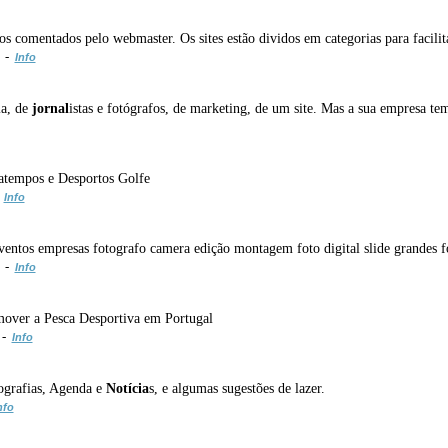
dos comentados pelo webmaster. Os sites estão dividos em categorias para facili
m -
Info
ia, de
jornal
istas e fotógrafos, de marketing, de um site. Mas a sua empresa tem
ssatempos e Desportos Golfe
-
Info
eventos empresas fotografo camera edição montagem foto digital slide grandes 
m -
Info
omover a Pesca Desportiva em Portugal
 -
Info
tografias, Agenda e
Notícia
s, e algumas sugestões de lazer.
nfo