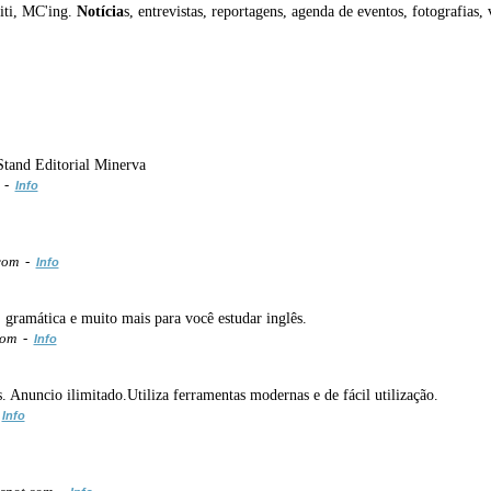
iti, MC'ing.
Notícia
s, entrevistas, reportagens, agenda de eventos, fotografias, v
Stand Editorial Minerva
t -
Info
.com -
Info
, gramática e muito mais para você estudar inglês.
com -
Info
. Anuncio ilimitado.Utiliza ferramentas modernas e de fácil utilização.
-
Info