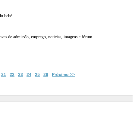
do bebé.
rovas de admissão, emprego, noticias, imagens e fórum
21
22
23
24
25
26
Próximo >>