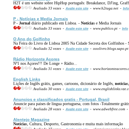
H2T é um website sobre HipHop português: Breakdance, DJ'ing, Graff
Avaliado 33 vezes -
- www.h2tuga.net -
Avalie este site
Info
P -
Notícia
s e Media Jornais
P -
Jornal
diário publicado em Lisboa. -
Notícia
s e Media Jornais
Avaliado 33 vezes -
- www.publico.pt -
Avalie este site
Info
O Ano do Golfinho
Na Feira do Livro de Lisboa 2005 Na Cidade Secreta dos Golfinhos - 
Avaliado 32 vezes -
- ooolivro.blogs.sapo.p
Avalie este site
Rádio Horizonte Açores
Nº1 nos Açores!!! De Longe + Rádio...
Avaliado 31 vezes -
- www.horizonteacores
Avalie este site
English Links
Lições de Inglês grátis, games, cartoons, dicionário de Inglês,
notícia
s
Avaliado 30 vezes -
- www.englishlinks.vze.
Avalie este site
Anuncios e classificados gratis - Portugal, Brasil
Anuncie para paises de lingua portuguesa, com fotos -Totalmente grátis
Avaliado 28 vezes -
- www.adwebfree.com 
Avalie este site
Alentejo Magazine
Notícia
s, Cultura, Desporto, Gastronomia e muita mais informação