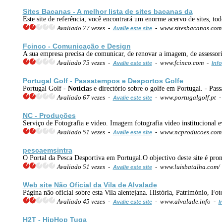
Sites Bacanas - A melhor lista de sites bacanas da
Este site de referência, você encontrará um enorme acervo de sites, to
Avaliado 77 vezes -
- www.sitesbacanas.co
Avalie este site
Fcinco - Comunicação e Design
A sua empresa precisa de comunicar, de renovar a imagem, de assessor
Avaliado 75 vezes -
- www.fcinco.com -
Avalie este site
Info
Portugal Golf - Passatempos e Desportos Golfe
Portugal Golf -
Notícia
s e directório sobre o golfe em Portugal. - Pa
Avaliado 67 vezes -
- www.portugalgolf.pt 
Avalie este site
NC - Produções
Serviço de Fotografia e video. Imagem fotografia video institucional 
Avaliado 51 vezes -
- www.ncproducoes.co
Avalie este site
pescaemsintra
O Portal da Pesca Desportiva em Portugal.O objectivo deste site é pr
Avaliado 51 vezes -
- www.luisbatalha.com/
Avalie este site
Web site Não Oficial da Vila de Alvalade
Página não oficial sobre esta Vila alentejana. História, Património, Fo
Avaliado 45 vezes -
- www.alvalade.info -
Avalie este site
I
H2T - HipHop Tuga