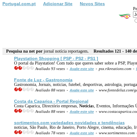
Portugal.com.pt
Adicionar Site
Novos Sites
Pe
Pesquisa na net por
jornal notícia reportagem
. Resultados 121 - 140 de
Playstation Shopping [ PSP - PS2 - PS1 ]
O portal da Playstation! Com tudo que queres saber sobre a PSP, Plays
Avaliado 93 vezes -
- psx.rikreations.com -
Avalie este site
Fonte de Luz - Gastronomia
Gastronomia, Jornais, noticias, futebel, desportivas, astrologia, portug
Avaliado 88 vezes -
- www.fontedeluz.com/g
Avalie este site
Costa da Caparica - Portal Regional
Costa Caparica, Directório empresas,
Notícia
s, Eventos, Informações Ú
Avaliado 88 vezes -
- www.costacaparica.c
Avalie este site
sortimentos.com variedades novidades e tendências
noticias, São Paulo, Rio de Janeiro, Porto Alegre, cinema, educação, li
Avaliado 78 vezes -
- www.sortimentos.com
Avalie este site