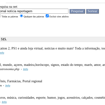
squisa na net:
Todas as palavras
Qualquer das palavras
Excluir sites adultos
 515.
tation 2, PS1 e ainda loja virtual, noticias e muito mais! Toda a informação, 
Info
al, mundo, açores, madeira,horóscopo, signos, estado do tempo, marés, amor, anjo
astronomia.php -
Info
teis, Farmácias, Portal regional
om -
Info
vros, música, curiosidades, esporte, humor, jogos, acessórios, calçados, cosméti
 -
Info