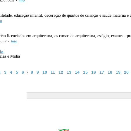
gspot.com -
Info
tilidade, educação infantil, decoração de quartos de crianças e saúde materna e 
fo
ém licenciados em arquitectura, os cursos de arquitectura, estágio, exames - p
.com/ -
Info
ia
cia
s e Mídia
2
3
4
5
6
8
9
10
11
12
13
14
15
16
17
18
19
20
7