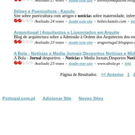
Avaliado 27 vezes -
- alentejomagazine.blo
Avalie este site
Bébes e Puericultura - Kazulo
Site sobre puericultura com artigos e
notícia
s sobre maternidade, infer
Avaliado 24 vezes -
- bebes.kazulo.com -
Avalie este site
In
Arqportugal | Arquitectos e Licenciados em Arquite
Blog de arquitectura sobre a Admissão à Ordem dos Arquitectos dos rec
Avaliado 23 vezes -
- arqportugal.blogspot
Avalie este site
A Bola -
Notícia
s e Media Jornais;Desportos
Notícia
s e Míd
A Bola -
Jornal
desportivo. -
Notícia
s e Media Jornais;Desportos
Notí
Avaliado 23 vezes -
- www.abola.pt -
Avalie este site
Info
<< Anterior
1
Página de Resultados:
Portugal.com.pt
Adicionar Site
Novos Sites