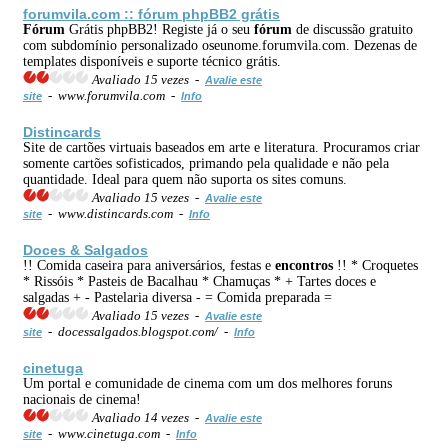
forumvila.com ::
fórum
phpBB2 grátis
Fórum
Grátis phpBB2! Registe já o seu
fórum
de discussão gratuito
com subdomínio personalizado oseunome.forumvila.com. Dezenas de
templates disponíveis e suporte técnico grátis.
Avaliado 15 vezes -
Avalie este
- www.forumvila.com -
site
Info
Distincards
Site de cartões virtuais baseados em arte e literatura. Procuramos criar
somente cartões sofisticados, primando pela qualidade e não pela
quantidade. Ideal para quem não suporta os sites comuns.
Avaliado 15 vezes -
Avalie este
- www.distincards.com -
site
Info
Doces & Salgados
!! Comida caseira para aniversários, festas e
encontros
!! * Croquetes
* Rissóis * Pasteis de Bacalhau * Chamuças * + Tartes doces e
salgadas + - Pastelaria diversa - = Comida preparada =
Avaliado 15 vezes -
Avalie este
- docessalgados.blogspot.com/ -
site
Info
cinetuga
Um portal e comunidade de cinema com um dos melhores foruns
nacionais de cinema!
Avaliado 14 vezes -
Avalie este
- www.cinetuga.com -
site
Info