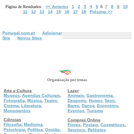
<< Anterior
1
2
3
4
5
7
8
9
10
Página de Resultados:
6
11
12
13
14
15
16
17
18
Próximo >>
Portugal.com.pt
Adicionar
Site
Novos Sites
Organização por temas
Arte e Cultura
Lazer
Museus
Agendas Culturais
Animais
Gastronomia
,
,
,
,
Fotografia
Música
Teatro
Desporto
Humor
Sexo
,
,
,
,
,
,
Cinema
Literatura
Bares
Dança
Encontros
,
,
,
,
,
Monumentos
Eventos
Turismo
,
Ciências
Compras Online
Filosofia
Medicina
,
,
Flores
Postais
Cosméticos
,
,
,
Psicologia
Política
Gestão
,
,
,
Serviços
Relógios
,