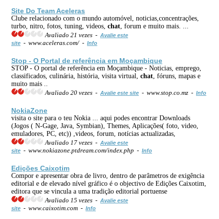
Site Do Team Aceleras
Clube relacionado com o mundo automóvel, noticias,concentrações,
turbo, nitro, fotos, tuning, videos,
chat
, forum e muito mais. ...
Avaliado 21 vezes -
Avalie este
- www.aceleras.com/ -
site
Info
Stop - O Portal de referência em Moçambique
STOP - O portal de referência em Moçambique - Noticias, emprego,
classificados, culinária, história, visita virtual,
chat
, fóruns, mapas e
muito mais ..
Avaliado 20 vezes -
- www.stop.co.mz -
Avalie este site
Info
NokiaZone
visita o site para o teu Nokia ... aqui podes encontrar Downloads
(Jogos ( N-Gage, Java, Symbian), Themes, Aplicações( foto, video,
emuladores, PC, etc)) ,videos, forum, notícias actualizadas,
Avaliado 17 vezes -
Avalie este
- www.nokiazone.ptdream.com/index.php -
site
Info
Edições Caixotim
Compor e apresentar obra de livro, dentro de parâmetros de exigência
editorial e de elevado nível gráfico é o objectivo de Edições Caixotim,
editora que se vincula a uma tradição editorial portuense
Avaliado 15 vezes -
Avalie este
- www.caixotim.com -
site
Info