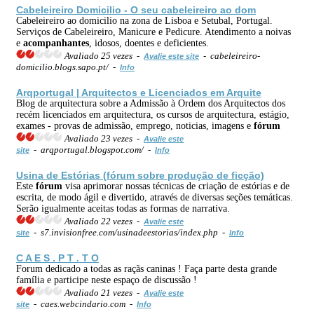
Cabeleireiro Domicilio - O seu cabeleireiro ao dom
Cabeleireiro ao domicilio na zona de Lisboa e Setubal, Portugal.
Serviços de Cabeleireiro, Manicure e Pedicure. Atendimento a noivas
e
acompanhantes
, idosos, doentes e deficientes.
Avaliado 25 vezes -
- cabeleireiro-
Avalie este site
domicilio.blogs.sapo.pt/ -
Info
Arqportugal | Arquitectos e Licenciados em Arquite
Blog de arquitectura sobre a Admissão à Ordem dos Arquitectos dos
recém licenciados em arquitectura, os cursos de arquitectura, estágio,
exames - provas de admissão, emprego, noticias, imagens e
fórum
Avaliado 23 vezes -
Avalie este
- arqportugal.blogspot.com/ -
site
Info
Usina de Estórias (
fórum
sobre produção de ficção)
Este
fórum
visa aprimorar nossas técnicas de criação de estórias e de
escrita, de modo ágil e divertido, através de diversas seções temáticas.
Serão igualmente aceitas todas as formas de narrativa.
Avaliado 22 vezes -
Avalie este
- s7.invisionfree.com/usinadeestorias/index.php -
site
Info
C A E S . P T . T O
Forum dedicado a todas as raçãs caninas ! Faça parte desta grande
família e participe neste espaço de discussão !
Avaliado 21 vezes -
Avalie este
- caes.webcindario.com -
site
Info