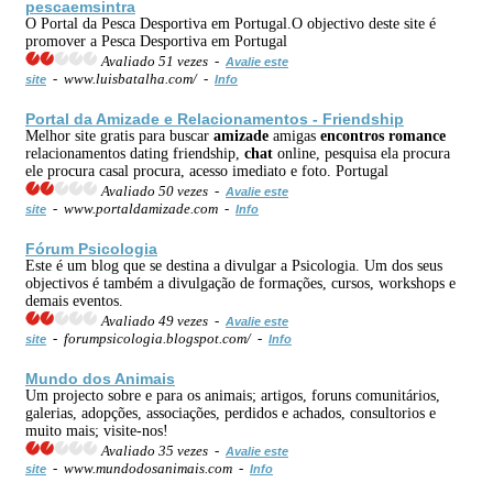
pescaemsintra
O Portal da Pesca Desportiva em Portugal.O objectivo deste site é
promover a Pesca Desportiva em Portugal
Avaliado 51 vezes -
Avalie este
- www.luisbatalha.com/ -
site
Info
Portal da
Amizade
e Relacionamentos - Friendship
Melhor site gratis para buscar
amizade
amigas
encontros
romance
relacionamentos dating friendship,
chat
online, pesquisa ela procura
ele procura casal procura, acesso imediato e foto. Portugal
Avaliado 50 vezes -
Avalie este
- www.portaldamizade.com -
site
Info
Fórum
Psicologia
Este é um blog que se destina a divulgar a Psicologia. Um dos seus
objectivos é também a divulgação de formações, cursos, workshops e
demais eventos.
Avaliado 49 vezes -
Avalie este
- forumpsicologia.blogspot.com/ -
site
Info
Mundo dos Animais
Um projecto sobre e para os animais; artigos, foruns comunitários,
galerias, adopções, associações, perdidos e achados, consultorios e
muito mais; visite-nos!
Avaliado 35 vezes -
Avalie este
- www.mundodosanimais.com -
site
Info