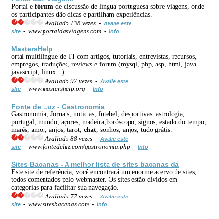
Portal e
fórum
de discussão de língua portuguesa sobre viagens, onde
os participantes dão dicas e partilham experiências.
Avaliado 138 vezes -
Avalie este
- www.portaldasviagens.com -
site
Info
MastersHelp
ortal multilingue de TI com artigos, tutoriais, entrevistas, recursos,
empregos, traduções, reviews e forum (mysql, php, asp, html, java,
javascript, linux...)
Avaliado 97 vezes -
Avalie este
- www.mastershelp.org -
site
Info
Fonte de Luz - Gastronomia
Gastronomia, Jornais, noticias, futebel, desportivas, astrologia,
portugal, mundo, açores, madeira,horóscopo, signos, estado do tempo,
marés, amor, anjos, tarot,
chat
, sonhos, anjos, tudo grátis.
Avaliado 88 vezes -
Avalie este
- www.fontedeluz.com/gastronomia.php -
site
Info
Sites Bacanas - A melhor lista de sites bacanas da
Este site de referência, você encontrará um enorme acervo de sites,
todos comentados pelo webmaster. Os sites estão dividos em
categorias para facilitar sua navegação.
Avaliado 77 vezes -
Avalie este
- www.sitesbacanas.com -
site
Info