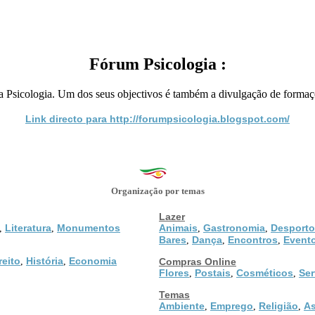
Fórum Psicologia :
r a Psicologia. Um dos seus objectivos é também a divulgação de formaç
Link directo para http://forumpsicologia.blogspot.com/
Organização por temas
Lazer
Literatura
Monumentos
Animais
Gastronomia
Desporto
,
,
,
,
Bares
Dança
Encontros
Event
,
,
,
reito
História
Economia
,
,
Compras Online
Flores
Postais
Cosméticos
Ser
,
,
,
Temas
Ambiente
Emprego
Religião
As
,
,
,