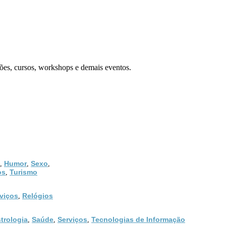
ões, cursos, workshops e demais eventos.
Humor
Sexo
,
,
,
os
Turismo
,
viços
Relógios
,
trologia
Saúde
Serviços
Tecnologias de Informação
,
,
,