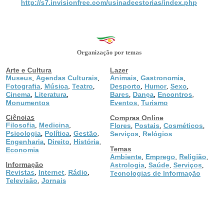
http://s7.invisionfree.com/usinadeestorias/index.php
Organização por temas
Arte e Cultura
Lazer
Museus
Agendas Culturais
Animais
Gastronomia
,
,
,
,
Fotografia
Música
Teatro
Desporto
Humor
Sexo
,
,
,
,
,
,
Cinema
Literatura
Bares
Dança
Encontros
,
,
,
,
,
Monumentos
Eventos
Turismo
,
Ciências
Compras Online
Filosofia
Medicina
,
,
Flores
Postais
Cosméticos
,
,
,
Psicologia
Política
Gestão
,
,
,
Serviços
Relógios
,
Engenharia
Direito
História
,
,
,
Temas
Economia
Ambiente
Emprego
Religião
,
,
,
Informação
Astrologia
Saúde
Serviços
,
,
,
Revistas
Internet
Rádio
,
,
,
Tecnologias de Informação
Televisão
Jornais
,