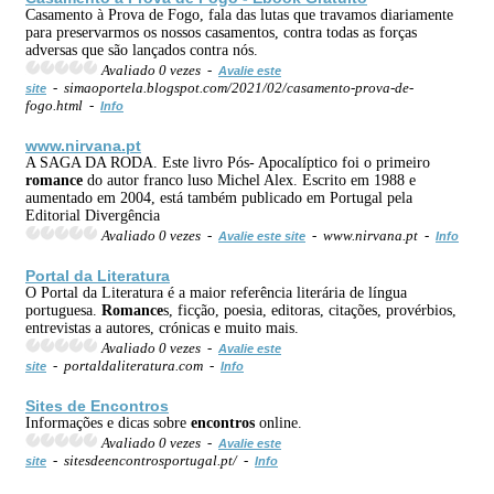
Casamento à Prova de Fogo, fala das lutas que travamos diariamente
para preservarmos os nossos casamentos, contra todas as forças
adversas que são lançados contra nós.
Avaliado 0 vezes -
Avalie este
- simaoportela.blogspot.com/2021/02/casamento-prova-de-
site
fogo.html -
Info
www.nirvana.pt
A SAGA DA RODA. Este livro Pós- Apocalíptico foi o primeiro
romance
do autor franco luso Michel Alex. Escrito em 1988 e
aumentado em 2004, está também publicado em Portugal pela
Editorial Divergência
Avaliado 0 vezes -
- www.nirvana.pt -
Avalie este site
Info
Portal da Literatura
O Portal da Literatura é a maior referência literária de língua
portuguesa.
Romance
s, ficção, poesia, editoras, citações, provérbios,
entrevistas a autores, crónicas e muito mais.
Avaliado 0 vezes -
Avalie este
- portaldaliteratura.com -
site
Info
Sites de
Encontros
Informações e dicas sobre
encontros
online.
Avaliado 0 vezes -
Avalie este
- sitesdeencontrosportugal.pt/ -
site
Info