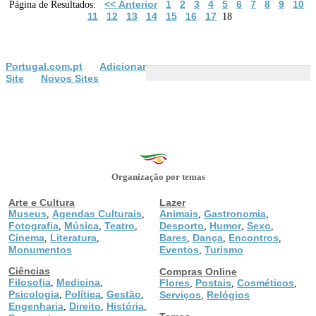
<< Anterior
1
2
3
4
5
6
7
8
9
10
Página de Resultados:
11
12
13
14
15
16
17
18
Portugal.com.pt
Adicionar
Site
Novos Sites
Organização por temas
Arte e Cultura
Lazer
Museus
Agendas Culturais
Animais
Gastronomia
,
,
,
,
Fotografia
Música
Teatro
Desporto
Humor
Sexo
,
,
,
,
,
,
Cinema
Literatura
Bares
Dança
Encontros
,
,
,
,
,
Monumentos
Eventos
Turismo
,
Ciências
Compras Online
Filosofia
Medicina
,
,
Flores
Postais
Cosméticos
,
,
,
Psicologia
Política
Gestão
,
,
,
Serviços
Relógios
,
Engenharia
Direito
História
,
,
,