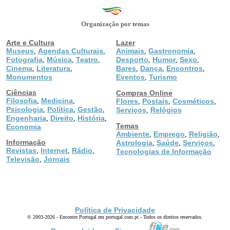
Organização por temas
Arte e Cultura
Lazer
Museus
Agendas Culturais
Animais
Gastronomia
,
,
,
,
Fotografia
Música
Teatro
Desporto
Humor
Sexo
,
,
,
,
,
,
Cinema
Literatura
Bares
Dança
Encontros
,
,
,
,
,
Monumentos
Eventos
Turismo
,
Ciências
Compras Online
Filosofia
Medicina
,
,
Flores
Postais
Cosméticos
,
,
,
Psicologia
Política
Gestão
,
,
,
Serviços
Relógios
,
Engenharia
Direito
História
,
,
,
Temas
Economia
Ambiente
Emprego
Religião
,
,
,
Informação
Astrologia
Saúde
Serviços
,
,
,
Revistas
Internet
Rádio
,
,
,
Tecnologias de Informação
Televisão
Jornais
,
Política de Privacidade
© 2003-2026 - Encontre Portugal em portugal.com.pt - Todos os direitos reservados.