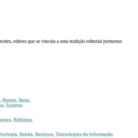
xotim, editora que se vincula a uma tradição editorial portuense
Humor
Sexo
,
,
,
os
Turismo
,
viços
Relógios
,
trologia
Saúde
Serviços
Tecnologias de Informação
,
,
,