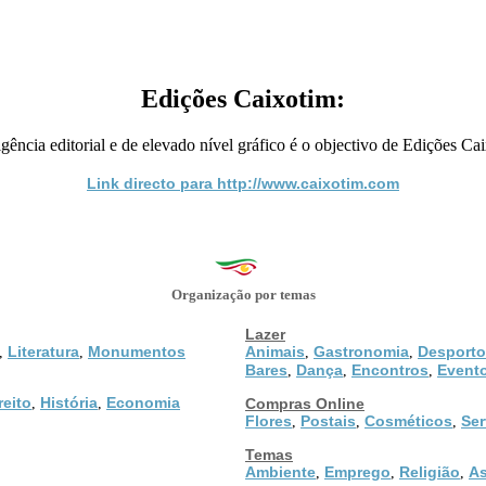
Edições Caixotim:
ência editorial e de elevado nível gráfico é o objectivo de Edições Cai
Link directo para http://www.caixotim.com
Organização por temas
Lazer
Literatura
Monumentos
Animais
Gastronomia
Desporto
,
,
,
,
Bares
Dança
Encontros
Event
,
,
,
reito
História
Economia
,
,
Compras Online
Flores
Postais
Cosméticos
Ser
,
,
,
Temas
Ambiente
Emprego
Religião
As
,
,
,