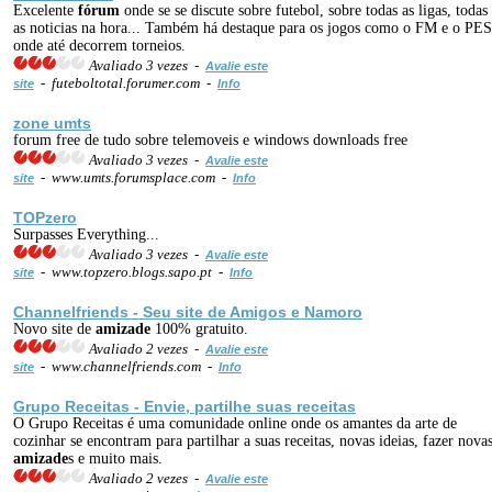
Excelente
fórum
onde se se discute sobre futebol, sobre todas as ligas, todas
as noticias na hora... Também há destaque para os jogos como o FM e o PES
onde até decorrem torneios.
Avaliado 3 vezes -
Avalie este
- futeboltotal.forumer.com -
site
Info
zone umts
forum free de tudo sobre telemoveis e windows downloads free
Avaliado 3 vezes -
Avalie este
- www.umts.forumsplace.com -
site
Info
TOPzero
Surpasses Everything...
Avaliado 3 vezes -
Avalie este
- www.topzero.blogs.sapo.pt -
site
Info
Channelfriends - Seu site de Amigos e
Namoro
Novo site de
amizade
100% gratuito.
Avaliado 2 vezes -
Avalie este
- www.channelfriends.com -
site
Info
Grupo Receitas - Envie, partilhe suas receitas
O Grupo Receitas é uma comunidade online onde os amantes da arte de
cozinhar se encontram para partilhar a suas receitas, novas ideias, fazer nova
amizade
s e muito mais.
Avaliado 2 vezes -
Avalie este