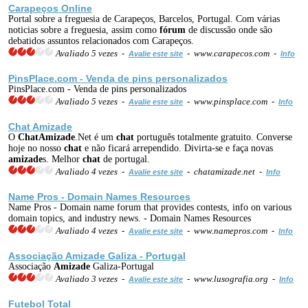
Carapeços Online
Portal sobre a freguesia de Carapeços, Barcelos, Portugal. Com várias
noticias sobre a freguesia, assim como
fórum
de discussão onde são
debatidos assuntos relacionados com Carapeços.
Avaliado 5 vezes -
- www.carapecos.com -
Avalie este site
Info
PinsPlace.com - Venda de pins personalizados
PinsPlace.com - Venda de pins personalizados
Avaliado 5 vezes -
- www.pinsplace.com -
Avalie este site
Info
Chat
Amizade
O
Chat
Amizade
.Net é um
chat
português totalmente gratuito. Converse
hoje no nosso
chat
e não ficará arrependido. Divirta-se e faça novas
amizade
s. Melhor
chat
de portugal.
Avaliado 4 vezes -
- chatamizade.net -
Avalie este site
Info
Name Pros - Domain Names Resources
Name Pros - Domain name forum that provides contests, info on various
domain topics, and industry news. - Domain Names Resources
Avaliado 4 vezes -
- www.namepros.com -
Avalie este site
Info
Associação
Amizade
Galiza - Portugal
Associação
Amizade
Galiza-Portugal
Avaliado 3 vezes -
- www.lusografia.org -
Avalie este site
Info
Futebol Total