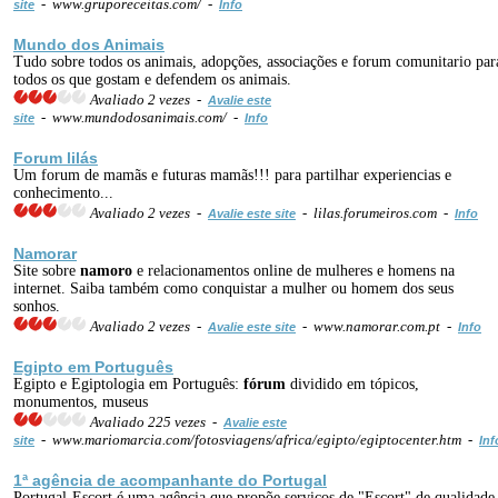
- www.gruporeceitas.com/ -
site
Info
Mundo dos Animais
Tudo sobre todos os animais, adopções, associações e forum comunitario par
todos os que gostam e defendem os animais.
Avaliado 2 vezes -
Avalie este
- www.mundodosanimais.com/ -
site
Info
Forum lilás
Um forum de mamãs e futuras mamãs!!! para partilhar experiencias e
conhecimento...
Avaliado 2 vezes -
- lilas.forumeiros.com -
Avalie este site
Info
Namorar
Site sobre
namoro
e relacionamentos online de mulheres e homens na
internet. Saiba também como conquistar a mulher ou homem dos seus
sonhos.
Avaliado 2 vezes -
- www.namorar.com.pt -
Avalie este site
Info
Egipto em Português
Egipto e Egiptologia em Português:
fórum
dividido em tópicos,
monumentos, museus
Avaliado 225 vezes -
Avalie este
- www.mariomarcia.com/fotosviagens/africa/egipto/egiptocenter.htm -
site
Inf
1ª agência de acompanhante do Portugal
Portugal-Escort é uma agência que propõe serviços de "Escort" de qualidade