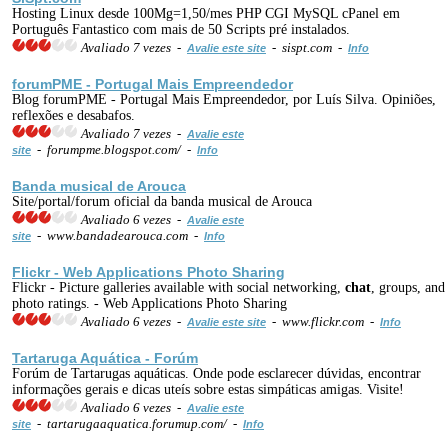
Hosting Linux desde 100Mg=1,50/mes PHP CGI MySQL cPanel em
Português Fantastico com mais de 50 Scripts pré instalados.
Avaliado 7 vezes -
- sispt.com -
Avalie este site
Info
forumPME - Portugal Mais Empreendedor
Blog forumPME - Portugal Mais Empreendedor, por Luís Silva. Opiniões,
reflexões e desabafos.
Avaliado 7 vezes -
Avalie este
- forumpme.blogspot.com/ -
site
Info
Banda musical de Arouca
Site/portal/forum oficial da banda musical de Arouca
Avaliado 6 vezes -
Avalie este
- www.bandadearouca.com -
site
Info
Flickr - Web Applications Photo Sharing
Flickr - Picture galleries available with social networking,
chat
, groups, and
photo ratings. - Web Applications Photo Sharing
Avaliado 6 vezes -
- www.flickr.com -
Avalie este site
Info
Tartaruga Aquática - Forúm
Forúm de Tartarugas aquáticas. Onde pode esclarecer dúvidas, encontrar
informações gerais e dicas uteís sobre estas simpáticas amigas. Visite!
Avaliado 6 vezes -
Avalie este
- tartarugaaquatica.forumup.com/ -
site
Info