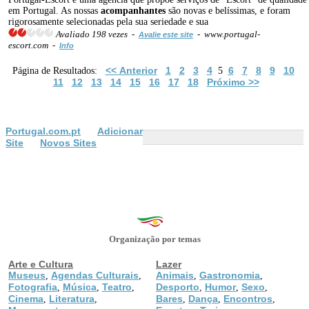
em Portugal. As nossas
acompanhantes
são novas e belíssimas, e foram
rigorosamente selecionadas pela sua seriedade e sua
Avaliado 198 vezes -
- www.portugal-
Avalie este site
escort.com -
Info
<< Anterior
1
2
3
4
6
7
8
9
10
Página de Resultados:
5
11
12
13
14
15
16
17
18
Próximo >>
Portugal.com.pt
Adicionar
Site
Novos Sites
Organização por temas
Arte e Cultura
Lazer
Museus
Agendas Culturais
Animais
Gastronomia
,
,
,
,
Fotografia
Música
Teatro
Desporto
Humor
Sexo
,
,
,
,
,
,
Cinema
Literatura
Bares
Dança
Encontros
,
,
,
,
,