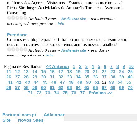
melhores dos Açores - Visite-nos - Estamos junto ao mar no canal
Pico / São Jorge.
Actividades
de Animação Turistica - Aventour -
Canyoning
Avaliado 0 vezes -
- www.aventour-
Avalie este site
net.com/pcc/home_pcc.htm -
Info
Prend
arte
Criamos este blogue para partilha-lo com as pessoas que assim como
nós amam o
arte
sanato. Colocaremos aqui os nossos trabalhos!
Avaliado 0 vezes -
- prendarte-
Avalie este site
manu.blogspot.com/ -
Info
<< Anterior
1
2
3
4
5
6
7
8
9
10
Página de Resultados:
11
12
13
14
15
16
17
18
19
20
21
22
23
24
25
26
27
28
29
30
31
32
33
34
35
36
37
38
39
40
41
42
43
44
45
46
47
48
49
50
51
53
54
55
52
56
57
58
59
60
61
62
63
64
65
66
67
68
69
70
71
72
73
74
75
76
77
Próximo >>
Portugal.com.pt
Adicionar
Site
Novos Sites