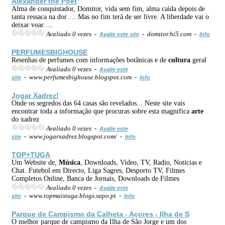
Alexander the Poet
Alma de conquistador, Domitor, vida sem fim, alma caída depois de
tanta ressaca na dor…. Mas no fim terá de ser livre. A liberdade vai o
deixar voar. ...
Avaliado 0 vezes -
- domitor.hi5.com -
Avalie este site
Info
PERFUMESBIGHOUSE
Resenhas de perfumes com informações botãnicas e de
cultura
geral
Avaliado 0 vezes -
Avalie este
- www.perfumesbighouse.blogspot.com -
site
Info
Jogar Xadrez!
Onde os segredos das 64 casas são revelados... Neste site vais
encontrar toda a informação que procuras sobre esta magnifica
arte
do xadrez
Avaliado 0 vezes -
Avalie este
- www.jogarxadrez.blogspot.com/ -
site
Info
TOP+TUGA
Um Website de,
Música
, Downloads, Video, TV, Radio, Noticias e
Chat. Futebol em Directo, Liga Sagres, Desporto TV, Filmes
Completos Online, Banca de Jornais, Downloads de Filmes
Avaliado 0 vezes -
Avalie este
- www.topmaistuga.blogs.sapo.pt -
site
Info
Parque de Campismo da Calheta - Açores - Ilha de S
O melhor parque de campismo da Ilha de São Jorge e um dos