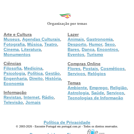
Organização por temas
Arte e Cultura
Lazer
Museus
Agendas Culturais
Animais
Gastronomia
,
,
,
,
Fotografia
Música
Teatro
Desporto
Humor
Sexo
,
,
,
,
,
,
Cinema
Literatura
Bares
Dança
Encontros
,
,
,
,
,
Monumentos
Eventos
Turismo
,
Ciências
Compras Online
Filosofia
Medicina
,
,
Flores
Postais
Cosméticos
,
,
,
Psicologia
Política
Gestão
,
,
,
Serviços
Relógios
,
Engenharia
Direito
História
,
,
,
Temas
Economia
Ambiente
Emprego
Religião
,
,
,
Informação
Astrologia
Saúde
Serviços
,
,
,
Revistas
Internet
Rádio
,
,
,
Tecnologias de Informação
Televisão
Jornais
,
Política de Privacidade
© 2003-2026 - Encontre Portugal em portugal.com.pt - Todos os direitos reservados.