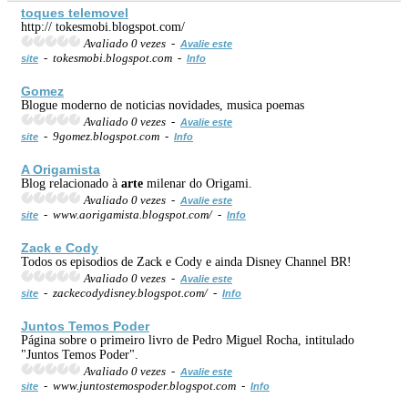
toques telemovel
http:// tokesmobi.blogspot.com/
Avaliado 0 vezes -
Avalie este
- tokesmobi.blogspot.com -
site
Info
Gomez
Blogue moderno de noticias novidades, musica poemas
Avaliado 0 vezes -
Avalie este
- 9gomez.blogspot.com -
site
Info
A Origamista
Blog relacionado à
arte
milenar do Origami.
Avaliado 0 vezes -
Avalie este
- www.aorigamista.blogspot.com/ -
site
Info
Zack e Cody
Todos os episodios de Zack e Cody e ainda Disney Channel BR!
Avaliado 0 vezes -
Avalie este
- zackecodydisney.blogspot.com/ -
site
Info
Juntos Temos Poder
Página sobre o primeiro livro de Pedro Miguel Rocha, intitulado
"Juntos Temos Poder".
Avaliado 0 vezes -
Avalie este
- www.juntostemospoder.blogspot.com -
site
Info