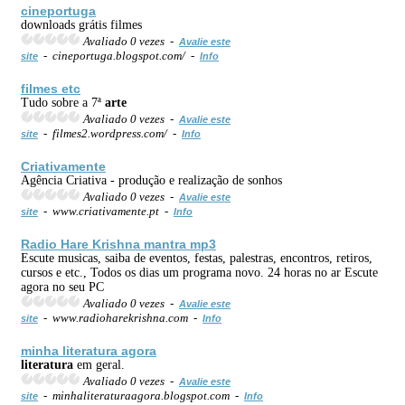
cineportuga
downloads grátis filmes
Avaliado 0 vezes -
Avalie este
- cineportuga.blogspot.com/ -
site
Info
filmes etc
Tudo sobre a 7ª
arte
Avaliado 0 vezes -
Avalie este
- filmes2.wordpress.com/ -
site
Info
Criativamente
Agência Criativa - produção e realização de sonhos
Avaliado 0 vezes -
Avalie este
- www.criativamente.pt -
site
Info
Radio Hare Krishna mantra mp3
Escute musicas, saiba de eventos, festas, palestras, encontros, retiros,
cursos e etc., Todos os dias um programa novo. 24 horas no ar Escute
agora no seu PC
Avaliado 0 vezes -
Avalie este
- www.radioharekrishna.com -
site
Info
minha
literatura
agora
literatura
em geral.
Avaliado 0 vezes -
Avalie este
- minhaliteraturaagora.blogspot.com -
site
Info