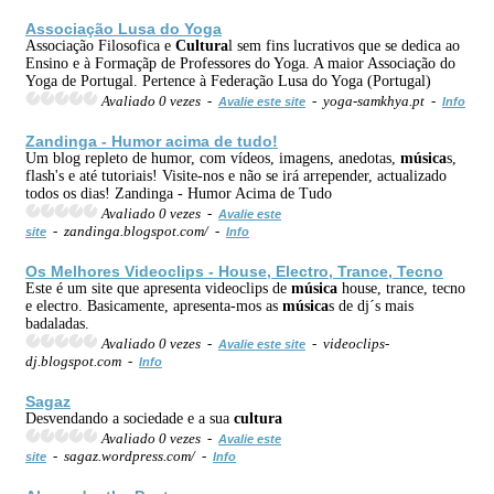
Associação Lusa do Yoga
Associação Filosofica e
Cultura
l sem fins lucrativos que se dedica ao
Ensino e à Formaçãp de Professores do Yoga. A maior Associação do
Yoga de Portugal. Pertence à Federação Lusa do Yoga (Portugal)
Avaliado 0 vezes -
- yoga-samkhya.pt -
Avalie este site
Info
Zandinga - Humor acima de tudo!
Um blog repleto de humor, com vídeos, imagens, anedotas,
música
s,
flash's e até tutoriais! Visite-nos e não se irá arrepender, actualizado
todos os dias! Zandinga - Humor Acima de Tudo
Avaliado 0 vezes -
Avalie este
- zandinga.blogspot.com/ -
site
Info
Os Melhores Videoclips - House, Electro, Trance, Tecno
Este é um site que apresenta videoclips de
música
house, trance, tecno
e electro. Basicamente, apresenta-mos as
música
s de dj´s mais
badaladas.
Avaliado 0 vezes -
- videoclips-
Avalie este site
dj.blogspot.com -
Info
Sagaz
Desvendando a sociedade e a sua
cultura
Avaliado 0 vezes -
Avalie este
- sagaz.wordpress.com/ -
site
Info