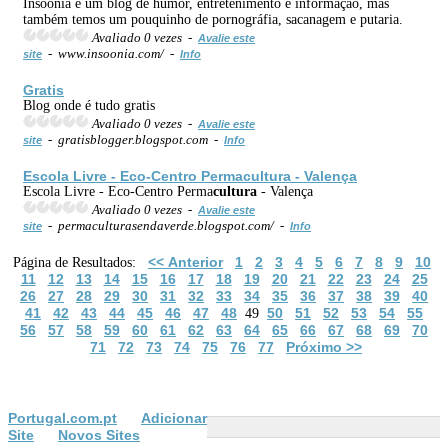
Insôônia é um blog de humor, entretenimento e informação, mas
também temos um pouquinho de pornográfia, sacanagem e putaria.
Avaliado 0 vezes -
Avalie este
- www.insoonia.com/ -
site
Info
Gratis
Blog onde é tudo gratis
Avaliado 0 vezes -
Avalie este
- gratisblogger.blogspot.com -
site
Info
Escola Livre - Eco-Centro Perma
cultura
- Valença
Escola Livre - Eco-Centro Perma
cultura
- Valença
Avaliado 0 vezes -
Avalie este
- permaculturasendaverde.blogspot.com/ -
site
Info
<< Anterior
1
2
3
4
5
6
7
8
9
10
Página de Resultados:
11
12
13
14
15
16
17
18
19
20
21
22
23
24
25
26
27
28
29
30
31
32
33
34
35
36
37
38
39
40
41
42
43
44
45
46
47
48
50
51
52
53
54
55
49
56
57
58
59
60
61
62
63
64
65
66
67
68
69
70
71
72
73
74
75
76
77
Próximo >>
Portugal.com.pt
Adicionar
Site
Novos Sites