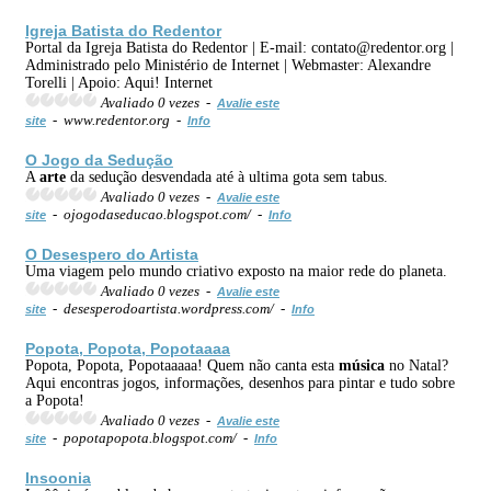
Igreja Batista do Redentor
Portal da Igreja Batista do Redentor | E-mail: contato@redentor.org |
Administrado pelo Ministério de Internet | Webmaster: Alexandre
Torelli | Apoio: Aqui! Internet
Avaliado 0 vezes -
Avalie este
- www.redentor.org -
site
Info
O Jogo da Sedução
A
arte
da sedução desvendada até à ultima gota sem tabus.
Avaliado 0 vezes -
Avalie este
- ojogodaseducao.blogspot.com/ -
site
Info
O Desespero do Artista
Uma viagem pelo mundo criativo exposto na maior rede do planeta.
Avaliado 0 vezes -
Avalie este
- desesperodoartista.wordpress.com/ -
site
Info
Popota, Popota, Popotaaaa
Popota, Popota, Popotaaaaa! Quem não canta esta
música
no Natal?
Aqui encontras jogos, informações, desenhos para pintar e tudo sobre
a Popota!
Avaliado 0 vezes -
Avalie este
- popotapopota.blogspot.com/ -
site
Info
Insoonia