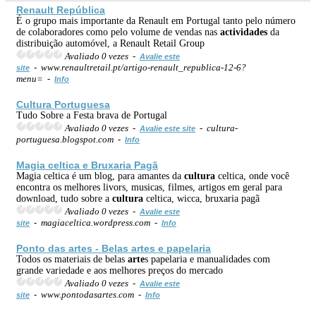
Renault República
É o grupo mais importante da Renault em Portugal tanto pelo número
de colaboradores como pelo volume de vendas nas
actividades
da
distribuição automóvel, a Renault Retail Group
Avaliado 0 vezes -
Avalie este
- www.renaultretail.pt/artigo-renault_republica-12-6?
site
menu= -
Info
Cultura
Portuguesa
Tudo Sobre a Festa brava de Portugal
Avaliado 0 vezes -
- cultura-
Avalie este site
portuguesa.blogspot.com -
Info
Magia celtica e Bruxaria Pagã
Magia celtica é um blog, para amantes da
cultura
celtica, onde você
encontra os melhores livors, musicas, filmes, artigos em geral para
download, tudo sobre a
cultura
celtica, wicca, bruxaria pagã
Avaliado 0 vezes -
Avalie este
- magiaceltica.wordpress.com -
site
Info
Ponto das
arte
s - Belas
arte
s e papelaria
Todos os materiais de belas
arte
s papelaria e manualidades com
grande variedade e aos melhores preços do mercado
Avaliado 0 vezes -
Avalie este
- www.pontodasartes.com -
site
Info