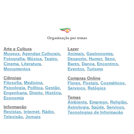
Organização por temas
Arte e Cultura
Lazer
Museus
Agendas Culturais
Animais
Gastronomia
,
,
,
,
Fotografia
Música
Teatro
Desporto
Humor
Sexo
,
,
,
,
,
,
Cinema
Literatura
Bares
Dança
Encontros
,
,
,
,
,
Monumentos
Eventos
Turismo
,
Ciências
Compras Online
Filosofia
Medicina
,
,
Flores
Postais
Cosméticos
,
,
,
Psicologia
Política
Gestão
,
,
,
Serviços
Relógios
,
Engenharia
Direito
História
,
,
,
Temas
Economia
Ambiente
Emprego
Religião
,
,
,
Informação
Astrologia
Saúde
Serviços
,
,
,
Revistas
Internet
Rádio
,
,
,
Tecnologias de Informação
Televisão
Jornais
,