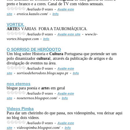
preto e branco e a cores. Canal de TV com videos sensuais.
Avaliado 0 vezes -
Avalie este
- erotica.kazulo.com/ -
site
Info
VORTEX.
ARTE
S VÁRIAS. FORA A TAUROMÁQUICA.
Avaliado 0 vezes -
- www.le-
Avalie este site
vortex.blogspot.com -
Info
O SORRISO DE HERÓDOTO
Um blog sobre Historia e
Cultura
Portuguesa que pretende ser um
polo dinamizador
cultura
l, através da publicação de artigos e da
divulgação de eventos na área.
Avaliado 0 vezes -
Avalie este
- sorrisodeherodoto.blogs.sapo.pt -
site
Info
nos eternos
blogue para poesia e
arte
s em geral
Avaliado 0 vezes -
Avalie este
- noseternos.blogspot.com/ -
site
Info
Videos Pimba
Para dar um cheirinho do que passa, nos videospimba, vou deixar aqui
no blog dois vídeos.
Avaliado 0 vezes -
Avalie este
- videospimba.blogspot.com/ -
site
Info