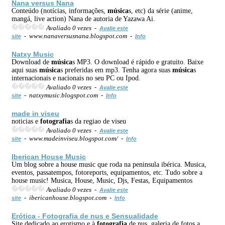
Nana versus Nana
Conteúdo (notícias, informações,
música
s, etc) da série (anime,
mangá, live action) Nana de autoria de Yazawa Ai.
Avaliado 0 vezes -
Avalie este
- www.nanaversusnana.blogspot.com -
site
Info
Natxy Music
Download de
música
s MP3. O download é rápido e gratuito. Baixe
aqui suas
música
s preferidas em mp3. Tenha agora suas
música
s
internacionais e nacionais no seu PC ou Ipod.
Avaliado 0 vezes -
Avalie este
- natxymusic.blogspot.com -
site
Info
made in viseu
noticias e
fotografia
s da regiao de viseu
Avaliado 0 vezes -
Avalie este
- www.madeinviseu.blogspot.com/ -
site
Info
Iberican House Music
Um blog sobre a house music que roda na peninsula ibérica. Musica,
eventos, passatempos, fotoreports, equipamentos, etc. Tudo sobre a
house music! Musica, House, Music, Djs, Festas, Equipamentos
Avaliado 0 vezes -
Avalie este
- ibericanhouse.blogspot.com -
site
Info
Erótica -
Fotografia
de nus e Sensualidade
Site dedicado ao erotismo e à
fotografia
de nus, galeria de fotos a