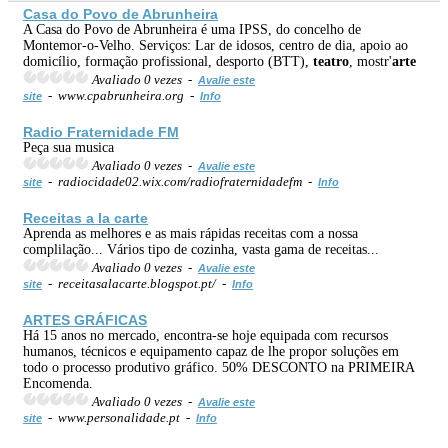
Casa do Povo de Abrunheira
A Casa do Povo de Abrunheira é uma IPSS, do concelho de
Montemor-o-Velho. Serviços: Lar de idosos, centro de dia, apoio ao
domicílio, formação profissional, desporto (BTT),
teatro
, mostr'
arte
Avaliado 0 vezes -
Avalie este
- www.cpabrunheira.org -
site
Info
Radio Fraternidade FM
Peça sua musica
Avaliado 0 vezes -
Avalie este
- radiocidade02.wix.com/radiofraternidadefm -
site
Info
Receitas a la c
arte
Aprenda as melhores e as mais rápidas receitas com a nossa
complilação... Vários tipo de cozinha, vasta gama de receitas...
Avaliado 0 vezes -
Avalie este
- receitasalacarte.blogspot.pt/ -
site
Info
ARTE
S GRÁFICAS
Há 15 anos no mercado, encontra-se hoje equipada com recursos
humanos, técnicos e equipamento capaz de lhe propor soluções em
todo o processo produtivo gráfico. 50% DESCONTO na PRIMEIRA
Encomenda.
Avaliado 0 vezes -
Avalie este
- www.personalidade.pt -
site
Info