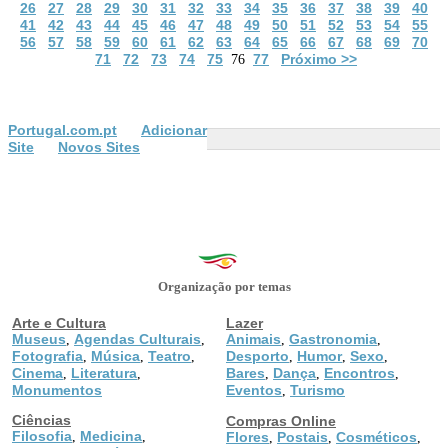
26
27
28
29
30
31
32
33
34
35
36
37
38
39
40
41
42
43
44
45
46
47
48
49
50
51
52
53
54
55
56
57
58
59
60
61
62
63
64
65
66
67
68
69
70
71
72
73
74
75
77
Próximo >>
76
Portugal.com.pt
Adicionar
Site
Novos Sites
Organização por temas
Arte e Cultura
Lazer
Museus
Agendas Culturais
Animais
Gastronomia
,
,
,
,
Fotografia
Música
Teatro
Desporto
Humor
Sexo
,
,
,
,
,
,
Cinema
Literatura
Bares
Dança
Encontros
,
,
,
,
,
Monumentos
Eventos
Turismo
,
Ciências
Compras Online
Filosofia
Medicina
,
,
Flores
Postais
Cosméticos
,
,
,