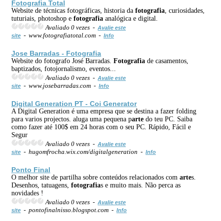
Fotografia
Total
Website de técnicas fotográficas, historia da
fotografia
, curiosidades,
tuturiais, photoshop e
fotografia
analógica e digital.
Avaliado 0 vezes -
Avalie este
- www.fotografiatotal.com -
site
Info
Jose Barradas -
Fotografia
Website do fotografo José Barradas.
Fotografia
de casamentos,
baptizados, fotojornalismo, eventos...
Avaliado 0 vezes -
Avalie este
- www.josebarradas.com -
site
Info
Digital Generation PT - Coi Generator
A Digital Generation é uma empresa que se destina a fazer folding
para varios projectos. aluga uma pequena p
arte
do teu PC. Saiba
como fazer até 100$ em 24 horas com o seu PC. Rápido, Fácil e
Segur
Avaliado 0 vezes -
Avalie este
- hugomfrocha.wix.com/digitalgeneration -
site
Info
Ponto Final
O melhor site de partilha sobre conteúdos relacionados com
arte
s.
Desenhos, tatuagens,
fotografia
s e muito mais. Não perca as
novidades !
Avaliado 0 vezes -
Avalie este
- pontofinalnisso.blogspot.com -
site
Info