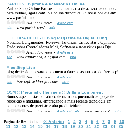
PARFOIS | Bijuteria e Acessórios Online
Parfois Shop Online Parfois, a melhor marca de acessórios de moda
para mulher, agora com loja online disponível 24 horas por dia em:
www.parfois.com
Avaliado 0 vezes -
Avalie este
- www.parfois.com/ -
site
Info
CULTURA
DE DJ - O Blog Magazine de Digital Djing
Notícias, Lançamentos, Reviews, Tutoriais, Entrevistas e Opiniões.
Tudo sobre Controladores Midi, Software e Acessórios para Djs.
Avaliado 0 vezes -
Avalie este
- www.culturadedj.blogspot.com -
site
Info
Free Step Live
blog dedicado a pessoas que cutem a dança e as musicas de free step!
Avaliado 0 vezes -
Avalie este
- freesteplive.blogspot.com/ -
site
Info
OSM :: Pneumatic Hammers :: Drilling Equipment
Somos especialistas no fabrico de m
arte
los pneumáticos, peças de
reposiçao e máquinas, empregando a mais recente tecnologia em
equipamentos de precisão e alta produtividade.
Avaliado 0 vezes -
- www.osm.com.pt -
Avalie este site
Info
<< Anterior
1
2
3
4
5
6
7
8
9
10
Página de Resultados:
11
12
13
14
15
16
17
18
19
20
21
22
23
24
25