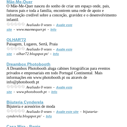
Mãe-Me-Quer
O Mãe-Me-Quer nasceu do sonho de criar um espaço onde, pais,
futuros pais e toda a família, encontrem uma rede de apoio e
informação credível sobre a conceção, gravidez e o desenvolvimento
infantil.
Avaliado 0 vezes -
Avalie este
- www.maemequer.pt -
site
Info
OLHAR'72
Paisagem, Lugares, Sertã, Praia
Avaliado 0 vezes -
Avalie este
- olhar72.blogspot.pt/ -
site
Info
Dreambox Photobooth
A Dreambox Photobooth aluga cabines fotográficas para eventos
privados e empresariais em todo Portugal Continental. Mais
informações em www.photobooth.pt ou através de
info@photobooth.pt
Avaliado 0 vezes -
Avalie este
- www.photobooth.pt -
site
Info
Bijuteria Cynderela
Bijuteria e acessórios de moda
Avaliado 0 vezes -
- bijutaria-
Avalie este site
cynderela.blogspot.pt/ -
Info
Casa Mira - Barris