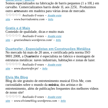
Somos especializados na fabricação de barris pequenos (1 a 10L) em
carvalho. Comercializamos barris desde 1L aos 225L. Produzimos
outro
arte
sanato em madeira para várias áreas de mercado.
Avaliado 0 vezes -
Avalie este
- www.barrisdomira.com -
site
Info
Gratis e d Mais
Conteúdo de qualidade, dicas e muito mais
Avaliado 0 vezes -
Avalie este
- gratisedmais.wordpress.com/ -
site
Info
Du
arte
sfer - Especialistas em Construções Metálica
No mercado há mais de 20 anos, e certificada pela norma ISO
9001:2008, a Du
arte
sfer é especialista no fabrico e montagem de
estruturas metálicas: naves industriais, habitações e zonas de lazer.
Avaliado 0 vezes -
Avalie este
- www.duartesfer.pt/ -
site
Info
Elvis Me Blog
Blog do site gratuito de entretenimento musical Elvis Me, com
curiosidades sobre o mundo da
música
, dos artistas e do
entretenimento, além de publicações frequentes dos melhores vídeos
de nosso site!
Avaliado 0 vezes -
Avalie este
- www.elvismeblog.wordpress.com -
site
Info