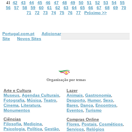
42
43
44
45
46
47
48
49
50
51
52
53
54
55
41
56
57
58
59
60
61
62
63
64
65
66
67
68
69
70
71
72
73
74
75
76
77
Próximo >>
Portugal.com.pt
Adicionar
Site
Novos Sites
Organização por temas
Arte e Cultura
Lazer
Museus
Agendas Culturais
Animais
Gastronomia
,
,
,
,
Fotografia
Música
Teatro
Desporto
Humor
Sexo
,
,
,
,
,
,
Cinema
Literatura
Bares
Dança
Encontros
,
,
,
,
,
Monumentos
Eventos
Turismo
,
Ciências
Compras Online
Filosofia
Medicina
,
,
Flores
Postais
Cosméticos
,
,
,
Psicologia
Política
Gestão
,
,
,
Serviços
Relógios
,