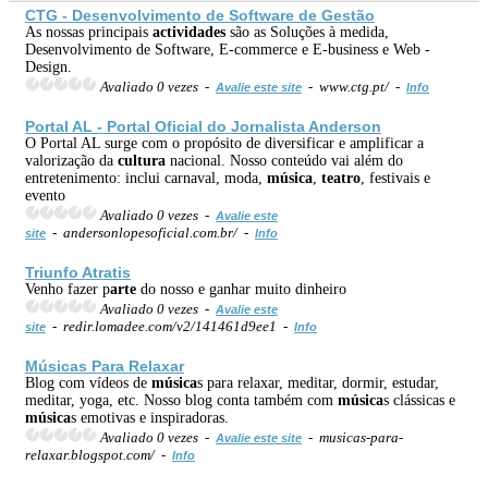
CTG - Desenvolvimento de Software de Gestão
As nossas principais
actividades
são as Soluções à medida,
Desenvolvimento de Software, E-commerce e E-business e Web -
Design.
Avaliado 0 vezes -
- www.ctg.pt/ -
Avalie este site
Info
Portal AL - Portal Oficial do Jornalista Anderson
O Portal AL surge com o propósito de diversificar e amplificar a
valorização da
cultura
nacional. Nosso conteúdo vai além do
entretenimento: inclui carnaval, moda,
música
,
teatro
, festivais e
evento
Avaliado 0 vezes -
Avalie este
- andersonlopesoficial.com.br/ -
site
Info
Triunfo Atratis
Venho fazer p
arte
do nosso e ganhar muito dinheiro
Avaliado 0 vezes -
Avalie este
- redir.lomadee.com/v2/141461d9ee1 -
site
Info
Música
s Para Relaxar
Blog com vídeos de
música
s para relaxar, meditar, dormir, estudar,
meditar, yoga, etc. Nosso blog conta também com
música
s clássicas e
música
s emotivas e inspiradoras.
Avaliado 0 vezes -
- musicas-para-
Avalie este site
relaxar.blogspot.com/ -
Info