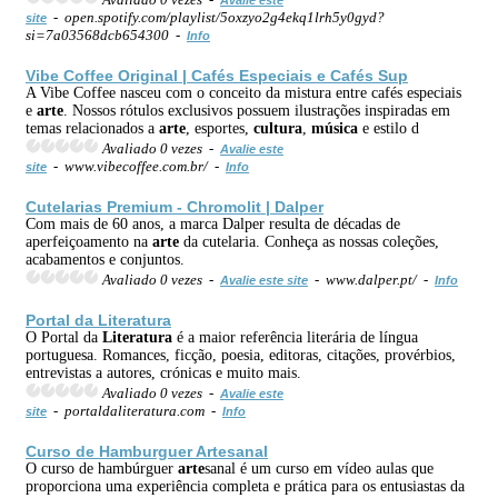
- open.spotify.com/playlist/5oxzyo2g4ekq1lrh5y0gyd?
site
si=7a03568dcb654300 -
Info
Vibe Coffee Original | Cafés Especiais e Cafés Sup
A Vibe Coffee nasceu com o conceito da mistura entre cafés especiais
e
arte
. Nossos rótulos exclusivos possuem ilustrações inspiradas em
temas relacionados a
arte
, esportes,
cultura
,
música
e estilo d
Avaliado 0 vezes -
Avalie este
- www.vibecoffee.com.br/ -
site
Info
Cutelarias Premium - Chromolit | Dalper
Com mais de 60 anos, a marca Dalper resulta de décadas de
aperfeiçoamento na
arte
da cutelaria. Conheça as nossas coleções,
acabamentos e conjuntos.
Avaliado 0 vezes -
- www.dalper.pt/ -
Avalie este site
Info
Portal da
Literatura
O Portal da
Literatura
é a maior referência literária de língua
portuguesa. Romances, ficção, poesia, editoras, citações, provérbios,
entrevistas a autores, crónicas e muito mais.
Avaliado 0 vezes -
Avalie este
- portaldaliteratura.com -
site
Info
Curso de Hamburguer
Arte
sanal
O curso de hambúrguer
arte
sanal é um curso em vídeo aulas que
proporciona uma experiência completa e prática para os entusiastas da