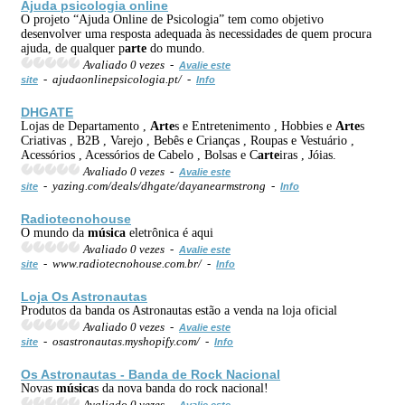
Ajuda psicologia online
O projeto “Ajuda Online de Psicologia” tem como objetivo
desenvolver uma resposta adequada às necessidades de quem procura
ajuda, de qualquer p
arte
do mundo.
Avaliado 0 vezes -
Avalie este
- ajudaonlinepsicologia.pt/ -
site
Info
DHGATE
Lojas de Departamento ,
Arte
s e Entretenimento , Hobbies e
Arte
s
Criativas , B2B , Varejo , Bebês e Crianças , Roupas e Vestuário ,
Acessórios , Acessórios de Cabelo , Bolsas e C
arte
iras , Jóias.
Avaliado 0 vezes -
Avalie este
- yazing.com/deals/dhgate/dayanearmstrong -
site
Info
Radiotecnohouse
O mundo da
música
eletrônica é aqui
Avaliado 0 vezes -
Avalie este
- www.radiotecnohouse.com.br/ -
site
Info
Loja Os Astronautas
Produtos da banda os Astronautas estão a venda na loja oficial
Avaliado 0 vezes -
Avalie este
- osastronautas.myshopify.com/ -
site
Info
Os Astronautas - Banda de Rock Nacional
Novas
música
s da nova banda do rock nacional!
Avaliado 0 vezes -
Avalie este