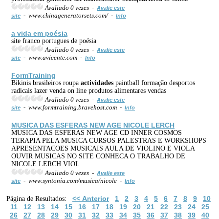
Avaliado 0 vezes -
Avalie este
- www.chinageneratorsets.com/ -
site
Info
a vida em poésia
site franco portugues de poésia
Avaliado 0 vezes -
Avalie este
- www.avicente.com -
site
Info
FormTraining
Bikinis brasileiros roupa
actividades
paintball formação desportos
radicais lazer venda on line produtos alimentares vendas
Avaliado 0 vezes -
Avalie este
- www.formtraining.bravehost.com -
site
Info
MUSICA DAS ESFERAS NEW AGE NICOLE LERCH
MUSICA DAS ESFERAS NEW AGE CD INNER COSMOS
TERAPIA PELA MUSICA CURSOS PALESTRAS E WORKSHOPS
APRESENTACOES MUSICAIS AULA DE VIOLINO E VIOLA
OUVIR MUSICAS NO SITE CONHECA O TRABALHO DE
NICOLE LERCH VIOL
Avaliado 0 vezes -
Avalie este
- www.syntonia.com/musica/nicole -
site
Info
<< Anterior
1
2
3
4
5
6
7
8
9
10
Página de Resultados:
11
12
13
14
15
16
17
18
19
20
21
22
23
24
25
26
27
28
29
30
31
32
33
34
35
36
37
38
39
40