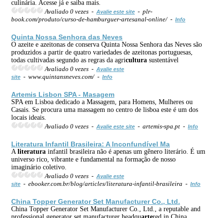
culinária. Acesse já e saiba mais.
Avaliado 0 vezes -
- plr-
Avalie este site
book.com/produto/curso-de-hamburguer-artesanal-online/ -
Info
Quinta Nossa Senhora das Neves
O azeite e azeitonas de conserva Quinta Nossa Senhora das Neves são
produzidos a partir de quatro variedades de azeitonas portuguesas,
todas cultivadas segundo as regras da agri
cultura
sustentável
Avaliado 0 vezes -
Avalie este
- www.quintansneves.com/ -
site
Info
Arte
mis Lisbon SPA - Masagem
SPA em Lisboa dedicado a Massagem, para Homens, Mulheres ou
Casais. Se procura uma massagem no centro de lisboa este é um dos
locais ideais.
Avaliado 0 vezes -
- artemis-spa.pt -
Avalie este site
Info
Literatura
Infantil Brasileira: A Inconfundível Ma
A
literatura
infantil brasileira não é apenas um gênero literário. É um
universo rico, vibrante e fundamental na formação de nosso
imaginário coletivo.
Avaliado 0 vezes -
Avalie este
- ebooker.com.br/blog/articles/literatura-infantil-brasileira -
site
Info
China Topper Generator Set Manufacturer Co., Ltd.
China Topper Generator Set Manufacturer Co., Ltd., a reputable and
professional generator set manufacturer headqu
arte
red in China