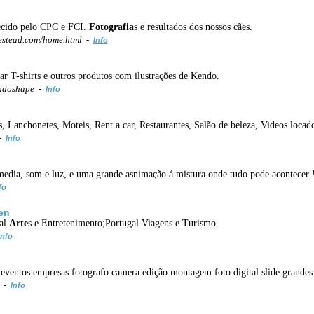
hecido pelo CPC e FCI.
Fotografia
s e resultados dos nossos cães.
stead.com/home.html -
Info
ar T-shirts e outros produtos com ilustrações de Kendo.
endoshape -
Info
s, Lanchonetes, Moteis, Rent a car, Restaurantes, Salão de beleza, Videos locad
 -
Info
timedia, som e luz, e uma grande asnimação á mistura onde tudo pode acontecer !
fo
en
gal
Arte
s e Entretenimento;Portugal Viagens e Turismo
Info
 eventos empresas fotografo camera edição montagem foto digital slide grande
m -
Info