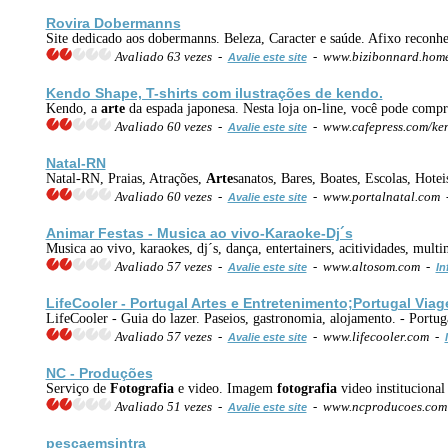
Rovira Dobermanns
Site dedicado aos dobermanns. Beleza, Caracter e saúde. Afixo recon
Avaliado 63 vezes -
- www.bizibonnard.home
Avalie este site
Kendo Shape, T-shirts com ilustrações de kendo.
Kendo, a
arte
da espada japonesa. Nesta loja on-line, você pode compr
Avaliado 60 vezes -
- www.cafepress.com/k
Avalie este site
Natal-RN
Natal-RN, Praias, Atrações,
Arte
sanatos, Bares, Boates, Escolas, Hotei
Avaliado 60 vezes -
- www.portalnatal.com
Avalie este site
Animar Festas - Musica ao vivo-Karaoke-Dj´s
Musica ao vivo, karaokes, dj´s, dança, entertainers, acitividades, mul
Avaliado 57 vezes -
- www.altosom.com -
Avalie este site
In
LifeCooler - Portugal
Arte
s e Entretenimento;Portugal Viag
LifeCooler - Guia do lazer. Paseios, gastronomia, alojamento. - Portu
Avaliado 57 vezes -
- www.lifecooler.com -
Avalie este site
NC - Produções
Serviço de
Fotografia
e video. Imagem
fotografia
video institucional
Avaliado 51 vezes -
- www.ncproducoes.co
Avalie este site
pescaemsintra