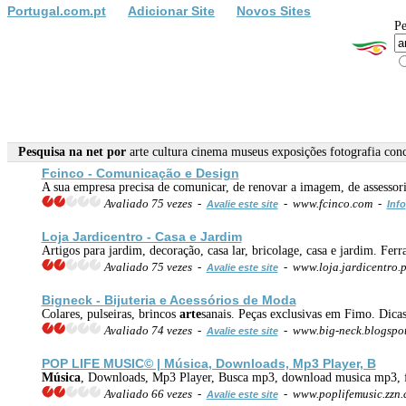
Portugal.com.pt
Adicionar Site
Novos Sites
Pe
Pesquisa na net por
arte cultura cinema museus exposições fotografia conc
Fcinco - Comunicação e Design
A sua empresa precisa de comunicar, de renovar a imagem, de assessoria
Avaliado 75 vezes -
- www.fcinco.com -
Avalie este site
Info
Loja Jardicentro - Casa e Jardim
Artigos para jardim, decoração, casa lar, bricolage, casa e jardim. Ferra
Avaliado 75 vezes -
- www.loja.jardicentro.
Avalie este site
Bigneck - Bijuteria e Acessórios de Moda
Colares, pulseiras, brincos
arte
sanais. Peças exclusivas em Fimo. Dicas
Avaliado 74 vezes -
- www.big-neck.blogspo
Avalie este site
POP LIFE MUSIC© |
Música
, Downloads, Mp3 Player, B
Música
, Downloads, Mp3 Player, Busca mp3, download musica mp3, ful
Avaliado 66 vezes -
- www.poplifemusic.zzn
Avalie este site