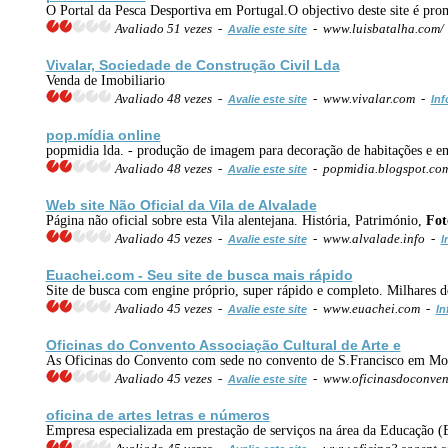
O Portal da Pesca Desportiva em Portugal.O objectivo deste site é pr
Avaliado 51 vezes -
- www.luisbatalha.com/
Avalie este site
Vivalar, Sociedade de Construção Civil Lda
Venda de Imobiliario
Avaliado 48 vezes -
- www.vivalar.com -
Avalie este site
Inf
pop.mídia online
popmidia lda. - produção de imagem para decoração de habitações e emp
Avaliado 48 vezes -
- popmidia.blogspot.co
Avalie este site
Web site Não Oficial da Vila de Alvalade
Página não oficial sobre esta Vila alentejana. História, Património,
Fot
Avaliado 45 vezes -
- www.alvalade.info -
Avalie este site
I
Euachei.com - Seu site de busca mais rápido
Site de busca com engine próprio, super rápido e completo. Milhares de 
Avaliado 45 vezes -
- www.euachei.com -
Avalie este site
In
Oficinas do Convento Associação
Cultura
l de
Arte
e
As Oficinas do Convento com sede no convento de S.Francisco em M
Avaliado 45 vezes -
- www.oficinasdoconve
Avalie este site
oficina de
arte
s letras e números
Empresa especializada em prestação de serviços na área da Educação