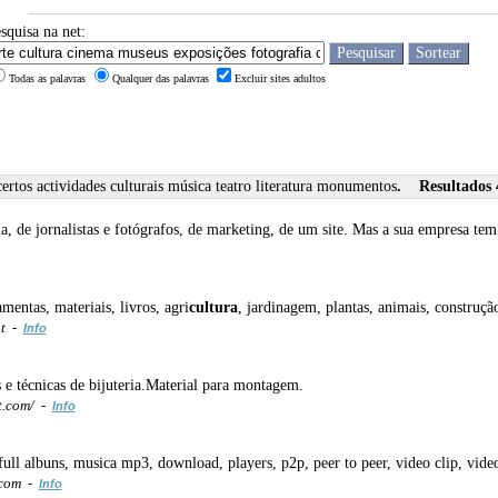
squisa na net:
Todas as palavras
Qualquer das palavras
Excluir sites adultos
ertos actividades culturais música teatro literatura monumentos
. Resultados 4
, de jornalistas e fotógrafos, de marketing, de um site. Mas a sua empresa tem 
mentas, materiais, livros, agri
cultura
, jardinagem, plantas, animais, construção
pt -
Info
 e técnicas de bijuteria.Material para montagem.
t.com/ -
Info
l albuns, musica mp3, download, players, p2p, peer to peer, video clip, vide
.com -
Info