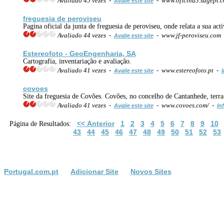
Avaliado 45 vezes -
- www.oficina3.sagept.
Avalie este site
freguesia de peroviseu
Pagina oficial da junta de freguesia de peroviseu, onde relata a sua act
Avaliado 44 vezes -
- www.jf-peroviseu.com
Avalie este site
Estereofoto - GeoEngenharia, SA
Cartografia, inventariação e avaliação.
Avaliado 41 vezes -
- www.estereofoto.pt -
Avalie este site
I
covoes
Site da freguesia de Covões. Covões, no concelho de Cantanhede, terr
Avaliado 41 vezes -
- www.covoes.com/ -
Avalie este site
In
<< Anterior
1
2
3
4
5
6
7
8
9
10
Página de Resultados:
43
44
45
46
47
48
49
50
51
52
53
Portugal.com.pt
Adicionar Site
Novos Sites