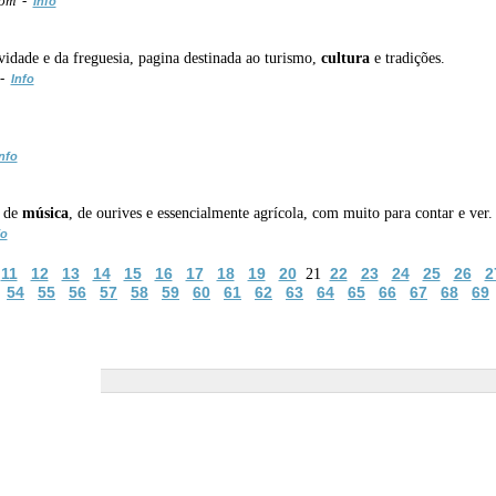
com -
Info
ividade e da freguesia, pagina destinada ao turismo,
cultura
e tradições.
 -
Info
nfo
a de
música
, de ourives e essencialmente agrícola, com muito para contar e ver. 
fo
11
12
13
14
15
16
17
18
19
20
22
23
24
25
26
2
21
54
55
56
57
58
59
60
61
62
63
64
65
66
67
68
69