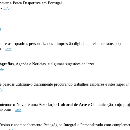
omover a Pesca Desportiva em Portugal
 -
Info
o
resas - quadros personalizados - impressão digital em tela - retratos pop
m -
Info
ografia
s, Agenda e Notícias, e algumas sugestões de lazer.
nfo
pessoas utilizam-o diariamente procurando trabalhos escolares e sites super int
fo
ontemor-o-Novo, é uma Associação
Cultura
l de
Arte
e Comunicação, cujo projec
nto.com -
Info
 (Ensino e acompanhamento Pedagógico Integral e Personalizado com complemen