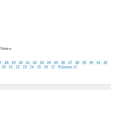
Visite-a.
7
28
29
30
31
32
33
34
35
36
37
38
39
40
41
42
70
71
72
73
74
75
76
77
Próximo >>