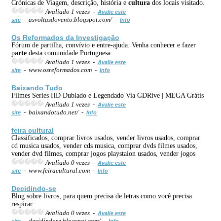
Crónicas de Viagem, descrição, história e
cultura
dos locais visitado.
Avaliado 1 vezes -
Avalie este
- asvoltasdovento.blogspot.com/ -
site
Info
Os Reformados da Investigação
Fórum de partilha, convívio e entre-ajuda. Venha conhecer e fazer
p
arte
desta comunidade Portuguesa.
Avaliado 1 vezes -
Avalie este
- www.osreformados.com -
site
Info
Baixando Tudo
Filmes Series HD Dublado e Legendado Via GDRive | MEGA Grátis
Avaliado 1 vezes -
Avalie este
- baixandotudo.net/ -
site
Info
feira
cultura
l
Classificados, comprar livros usados, vender livros usados, comprar
cd musica usados, vender cds musica, comprar dvds filmes usados,
vender dvd filmes, comprar jogos playstaion usados, vender jogos
Avaliado 0 vezes -
Avalie este
- www.feiracultural.com -
site
Info
Decidindo-se
Blog sobre livros, para quem precisa de letras como você precisa
respirar.
Avaliado 0 vezes -
Avalie este
- decidindose.blogspot.com/ -
site
Info