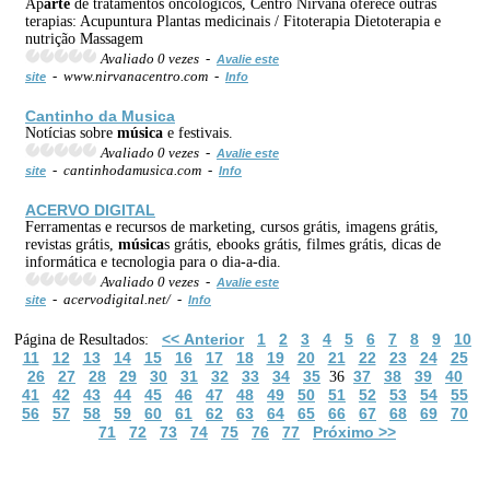
Ap
arte
de tratamentos oncológicos, Centro Nirvana oferece outras
terapias: Acupuntura Plantas medicinais / Fitoterapia Dietoterapia e
nutrição Massagem
Avaliado 0 vezes -
Avalie este
- www.nirvanacentro.com -
site
Info
Cantinho da Musica
Notícias sobre
música
e festivais.
Avaliado 0 vezes -
Avalie este
- cantinhodamusica.com -
site
Info
ACERVO DIGITAL
Ferramentas e recursos de marketing, cursos grátis, imagens grátis,
revistas grátis,
música
s grátis, ebooks grátis, filmes grátis, dicas de
informática e tecnologia para o dia-a-dia.
Avaliado 0 vezes -
Avalie este
- acervodigital.net/ -
site
Info
<< Anterior
1
2
3
4
5
6
7
8
9
10
Página de Resultados:
11
12
13
14
15
16
17
18
19
20
21
22
23
24
25
26
27
28
29
30
31
32
33
34
35
37
38
39
40
36
41
42
43
44
45
46
47
48
49
50
51
52
53
54
55
56
57
58
59
60
61
62
63
64
65
66
67
68
69
70
71
72
73
74
75
76
77
Próximo >>