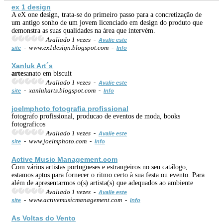
ex 1 design
A eX one design, trata-se do primeiro passo para a concretização de
um antigo sonho de um jovem licenciado em design do produto que
demonstra as suas qualidades na área que intervém.
Avaliado 1 vezes -
Avalie este
- www.ex1design.blogspot.com -
site
Info
Xanluk Art´s
arte
sanato em biscuit
Avaliado 1 vezes -
Avalie este
- xanlukarts.blogspot.com -
site
Info
joelmphoto
fotografia
profissional
fotografo profissional, producao de eventos de moda, books
fotograficos
Avaliado 1 vezes -
Avalie este
- www.joelmphoto.com -
site
Info
Active Music Management.com
Com vários artistas portugueses e estrangeiros no seu catálogo,
estamos aptos para fornecer o ritmo certo à sua festa ou evento. Para
além de apresentarmos o(s) artista(s) que adequados ao ambiente
Avaliado 1 vezes -
Avalie este
- www.activemusicmanagement.com -
site
Info
As Voltas do Vento