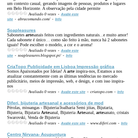
um contexto casual, gerando imagens de pessoas, produtos e lugares
em Belo Horizonte. A observação pela cidade permite
Avaliado 0 vezes -
Avalie este
- abracomundo.com/ -
site
Info
Soapleasures
Sabonetes
arte
sanais feitos com ingredientes naturais...e muito amor!
Cada sabonete é único… como são feito à mão, nunca há 2 sabonetes
iguais! Pode escolher o modelo, a cor e o aroma!
Avaliado 0 vezes -
Avalie este
- soapleasures.blogspot.pt/ -
site
Info
CriaTopo Publicidade em Lisboa Impressão gráfica
Somos Apaixonados por Ideias! A
arte
inspira-nos, Estamos a nos
atualizar constantemente com as últimas tendências no mercado
publicitário, meios de impressão, web, e design, e com isso inspira-
nos
Avaliado 0 vezes -
- criatopo.com -
Avalie este site
Info
Diferi, bijuteria
arte
sanal e acessórios de mod
Pérolas, missangas - Bijuteria/Joalharia Semi jóias, Bijutaria,
Bijuteria, Bijutaria
Arte
sanal, Bijuteria
Arte
sanal,
arte
sanato, cristais
Swarovski, Venda de Bijuteria
Avaliado 0 vezes -
- www.diferi.com -
Avalie este site
Info
Centro Nirvana- Acupuntura