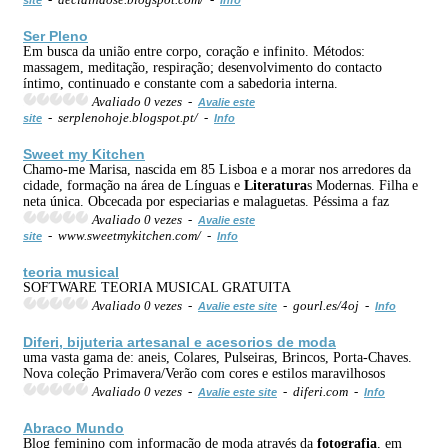
Ser Pleno
Em busca da união entre corpo, coração e infinito. Métodos:
massagem, meditação, respiração; desenvolvimento do contacto
íntimo, continuado e constante com a sabedoria interna.
Avaliado 0 vezes -
Avalie este
- serplenohoje.blogspot.pt/ -
site
Info
Sweet my Kitchen
Chamo-me Marisa, nascida em 85 Lisboa e a morar nos arredores da
cidade, formação na área de Línguas e
Literatura
s Modernas. Filha e
neta única. Obcecada por especiarias e malaguetas. Péssima a faz
Avaliado 0 vezes -
Avalie este
- www.sweetmykitchen.com/ -
site
Info
teoria musical
SOFTWARE TEORIA MUSICAL GRATUITA
Avaliado 0 vezes -
- gourl.es/4oj -
Avalie este site
Info
Diferi, bijuteria
arte
sanal e acesorios de moda
uma vasta gama de: aneis, Colares, Pulseiras, Brincos, Porta-Chaves.
Nova coleção Primavera/Verão com cores e estilos maravilhosos
Avaliado 0 vezes -
- diferi.com -
Avalie este site
Info
Abraco Mundo
Blog feminino com informação de moda através da
fotografia
, em