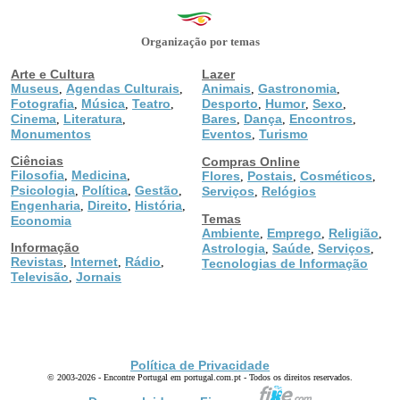
Organização por temas
Arte e Cultura
Lazer
Museus
Agendas Culturais
Animais
Gastronomia
,
,
,
,
Fotografia
Música
Teatro
Desporto
Humor
Sexo
,
,
,
,
,
,
Cinema
Literatura
Bares
Dança
Encontros
,
,
,
,
,
Monumentos
Eventos
Turismo
,
Ciências
Compras Online
Filosofia
Medicina
,
,
Flores
Postais
Cosméticos
,
,
,
Psicologia
Política
Gestão
,
,
,
Serviços
Relógios
,
Engenharia
Direito
História
,
,
,
Temas
Economia
Ambiente
Emprego
Religião
,
,
,
Informação
Astrologia
Saúde
Serviços
,
,
,
Revistas
Internet
Rádio
,
,
,
Tecnologias de Informação
Televisão
Jornais
,
Política de Privacidade
© 2003-2026 - Encontre Portugal em portugal.com.pt - Todos os direitos reservados.