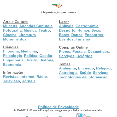
Organização por temas
Arte e Cultura
Lazer
Museus
Agendas Culturais
Animais
Gastronomia
,
,
,
,
Fotografia
Música
Teatro
Desporto
Humor
Sexo
,
,
,
,
,
,
Cinema
Literatura
Bares
Dança
Encontros
,
,
,
,
,
Monumentos
Eventos
Turismo
,
Ciências
Compras Online
Filosofia
Medicina
,
,
Flores
Postais
Cosméticos
,
,
,
Psicologia
Política
Gestão
,
,
,
Serviços
Relógios
,
Engenharia
Direito
História
,
,
,
Temas
Economia
Ambiente
Emprego
Religião
,
,
,
Informação
Astrologia
Saúde
Serviços
,
,
,
Revistas
Internet
Rádio
,
,
,
Tecnologias de Informação
Televisão
Jornais
,
Política de Privacidade
© 2003-2026 - Encontre Portugal em portugal.com.pt - Todos os direitos reservados.