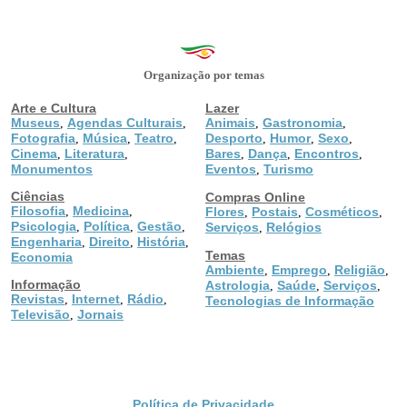
Organização por temas
Arte e Cultura
Lazer
Museus
Agendas Culturais
Animais
Gastronomia
,
,
,
,
Fotografia
Música
Teatro
Desporto
Humor
Sexo
,
,
,
,
,
,
Cinema
Literatura
Bares
Dança
Encontros
,
,
,
,
,
Monumentos
Eventos
Turismo
,
Ciências
Compras Online
Filosofia
Medicina
,
,
Flores
Postais
Cosméticos
,
,
,
Psicologia
Política
Gestão
,
,
,
Serviços
Relógios
,
Engenharia
Direito
História
,
,
,
Temas
Economia
Ambiente
Emprego
Religião
,
,
,
Informação
Astrologia
Saúde
Serviços
,
,
,
Revistas
Internet
Rádio
,
,
,
Tecnologias de Informação
Televisão
Jornais
,
Política de Privacidade