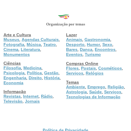
Organização por temas
Arte e Cultura
Lazer
Museus
Agendas Culturais
Animais
Gastronomia
,
,
,
,
Fotografia
Música
Teatro
Desporto
Humor
Sexo
,
,
,
,
,
,
Cinema
Literatura
Bares
Dança
Encontros
,
,
,
,
,
Monumentos
Eventos
Turismo
,
Ciências
Compras Online
Filosofia
Medicina
,
,
Flores
Postais
Cosméticos
,
,
,
Psicologia
Política
Gestão
,
,
,
Serviços
Relógios
,
Engenharia
Direito
História
,
,
,
Temas
Economia
Ambiente
Emprego
Religião
,
,
,
Informação
Astrologia
Saúde
Serviços
,
,
,
Revistas
Internet
Rádio
,
,
,
Tecnologias de Informação
Televisão
Jornais
,
Política de Privacidade