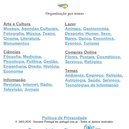
Organização por temas
Arte e Cultura
Lazer
Museus
Agendas Culturais
Animais
Gastronomia
,
,
,
,
Fotografia
Música
Teatro
Desporto
Humor
Sexo
,
,
,
,
,
,
Cinema
Literatura
Bares
Dança
Encontros
,
,
,
,
,
Monumentos
Eventos
Turismo
,
Ciências
Compras Online
Filosofia
Medicina
,
,
Flores
Postais
Cosméticos
,
,
,
Psicologia
Política
Gestão
,
,
,
Serviços
Relógios
,
Engenharia
Direito
História
,
,
,
Temas
Economia
Ambiente
Emprego
Religião
,
,
,
Informação
Astrologia
Saúde
Serviços
,
,
,
Revistas
Internet
Rádio
,
,
,
Tecnologias de Informação
Televisão
Jornais
,
Política de Privacidade
© 2003-2026 - Encontre Portugal em portugal.com.pt - Todos os direitos reservados.