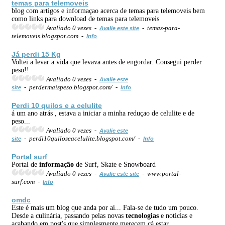
temas para telemoveis
blog com artigos e informaçao acerca de temas para telemoveis bem
como links para download de temas para telemoveis
Avaliado 0 vezes -
- temas-para-
Avalie este site
telemoveis.blogspot.com -
Info
Já perdi 15 Kg
Voltei a levar a vida que levava antes de engordar. Consegui perder
peso!!
Avaliado 0 vezes -
Avalie este
- perdermaispeso.blogspot.com/ -
site
Info
Perdi 10 quilos e a celulite
á um ano atrás , estava a iniciar a minha reduçao de celulite e de
peso...
Avaliado 0 vezes -
Avalie este
- perdi10quiloseacelulite.blogspot.com/ -
site
Info
Portal surf
Portal de
informação
de Surf, Skate e Snowboard
Avaliado 0 vezes -
- www.portal-
Avalie este site
surf.com -
Info
omdc
Este é mais um blog que anda por ai... Fala-se de tudo um pouco.
Desde a culinária, passando pelas novas
tecnologias
e noticias e
acabando em post's que simplesmente merecem cá estar