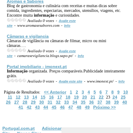
Aromas e Sabores
Blog de gastronomia e culinária com receitas e muitas dicas sobre
comida, ingredientes, especiarias, mercados, utensílios, viagens, etc.
Encontre muita
informação
e curiosidades.
Avaliado 0 vezes -
Avalie este
- www.aromasesabores.com -
site
Info
Câmaras e vigilancia
Câmaras de vigilância ou câmaras de filmar, micro ou mini
câmaras.....
Avaliado 0 vezes -
Avalie este
- camarasevigilancia.blogs.sapo.pt/ -
site
Info
Portal imobiliario - imonext.pt
Informação
organizada. Preços comparáveis.Publicidade inteiramente
grátis.
Avaliado 0 vezes -
- www.imonext.pt/ -
Avalie este site
Info
<< Anterior
1
2
3
4
5
6
7
8
9
10
Página de Resultados:
11
12
13
14
15
16
17
18
19
20
21
22
24
25
23
26
27
28
29
30
31
32
33
34
35
36
37
38
39
40
41
42
43
44
45
46
47
48
49
Próximo >>
Portugal.com.pt
Adicionar