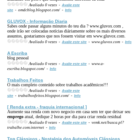
Avaliado 0 vezes -
Avalie este
- omdcblog.blogspot.com/ -
site
Info
GLUVOX -
Informação
Diaria
Sabes onde passar alguns minutos do teu dia ? www.gluvox.com ,
onde irão ser colocadas notícias diáriamente sobre os mais diversos
assuntos, gostariamos que nos fossem visitar em www.gluvox.com.
Avaliado 0 vezes -
- www.gluvox.com -
Avalie este site
Info
A Escriba
blog pessoal
Avaliado 0 vezes -
- www.a-
Avalie este site
escriba.blogspot.com/ -
Info
Trabalhos Feitos
O mais completo conteúdo sobre trabalhos acadêmicos!!!
Avaliado 0 vezes -
Avalie este
- trabalhosfeitos.blogspot.com/ -
site
Info
[ Renda extra - fraquia internacional ]
Aumente sua renda com novo negocio em casa sem ter que deixar seu
emprego
atual, dedique 2 horas por dia para criar renda residual
Avaliado 0 vezes -
- vemk.net/busca.pl?
Avalie este site
trabalhe.com.internet -
Info
Top Clássicos - Nostalgia dos Automóveis Clássicos