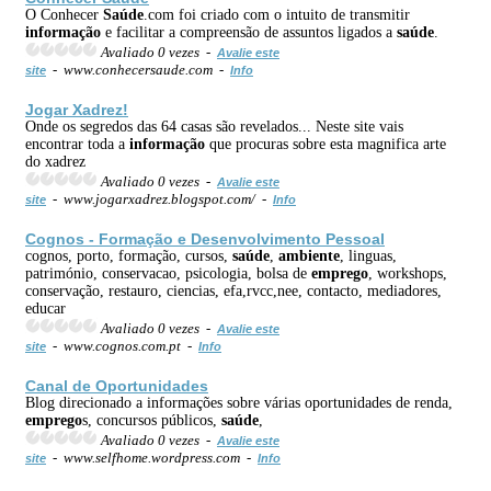
O Conhecer
Saúde
.com foi criado com o intuito de transmitir
informação
e facilitar a compreensão de assuntos ligados a
saúde
.
Avaliado 0 vezes -
Avalie este
- www.conhecersaude.com -
site
Info
Jogar Xadrez!
Onde os segredos das 64 casas são revelados... Neste site vais
encontrar toda a
informação
que procuras sobre esta magnifica arte
do xadrez
Avaliado 0 vezes -
Avalie este
- www.jogarxadrez.blogspot.com/ -
site
Info
Cognos - Formação e Desenvolvimento Pessoal
cognos, porto, formação, cursos,
saúde
,
ambiente
, linguas,
património, conservacao, psicologia, bolsa de
emprego
, workshops,
conservação, restauro, ciencias, efa,rvcc,nee, contacto, mediadores,
educar
Avaliado 0 vezes -
Avalie este
- www.cognos.com.pt -
site
Info
Canal de Oportunidades
Blog direcionado a informações sobre várias oportunidades de renda,
emprego
s, concursos públicos,
saúde
,
Avaliado 0 vezes -
Avalie este
- www.selfhome.wordpress.com -
site
Info