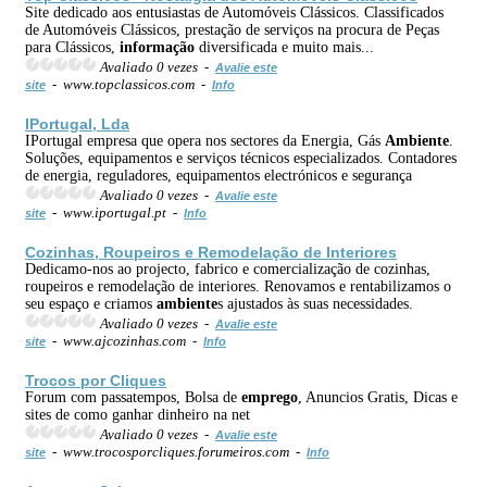
Site dedicado aos entusiastas de Automóveis Clássicos. Classificados
de Automóveis Clássicos, prestação de serviços na procura de Peças
para Clássicos,
informação
diversificada e muito mais...
Avaliado 0 vezes -
Avalie este
- www.topclassicos.com -
site
Info
IPortugal, Lda
IPortugal empresa que opera nos sectores da Energia, Gás
Ambiente
.
Soluções, equipamentos e serviços técnicos especializados. Contadores
de energia, reguladores, equipamentos electrónicos e segurança
Avaliado 0 vezes -
Avalie este
- www.iportugal.pt -
site
Info
Cozinhas, Roupeiros e Remodelação de Interiores
Dedicamo-nos ao projecto, fabrico e comercialização de cozinhas,
roupeiros e remodelação de interiores. Renovamos e rentabilizamos o
seu espaço e criamos
ambiente
s ajustados às suas necessidades.
Avaliado 0 vezes -
Avalie este
- www.ajcozinhas.com -
site
Info
Trocos por Cliques
Forum com passatempos, Bolsa de
emprego
, Anuncios Gratis, Dicas e
sites de como ganhar dinheiro na net
Avaliado 0 vezes -
Avalie este
- www.trocosporcliques.forumeiros.com -
site
Info