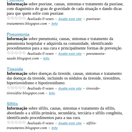
Informação
sobre psoríase, causas, sintomas e tratamento da psoríase,
com diagnóstico do grau de gravidade de cada situação e dando dicas
para que quem sofre com psoríase.
Avaliado 0 vezes -
- psoriase-
Avalie este site
tratamento.blogspot.com -
Info
Pneumonia
Informação
sobre pneumonia, causas, sintomas e tratamento da
pneumonia hospitalar e adquirida na comunidade, identificando
procedimentos para a sua cura e principalmente formas de prevenção.
Avaliado 0 vezes -
- pneumonia-
Avalie este site
saude.blogspot.com -
Info
Tireoide
Informação
sobre doenças da tireoide, causas, sintomas e tratamento
das doenças da tireoide, incluindo os nódulos da tireoide, tireoidites,
hipertireoidismo e hipotireoidismo.
Avaliado 0 vezes -
- tireoide-
Avalie este site
tireoidite.blogspot.com -
Info
Sífilis
Informação
sobre sífilis, causas, sintomas e tratamento da sífilis,
abordando a a sífilis primária, secundária, terciária e sífilis congênita,
identificando procedimentos para a sua cura.
Avaliado 0 vezes -
- sifilis-
Avalie este site
tratamento.blogspot.com -
Info