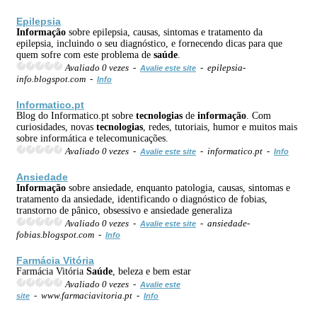
Epilepsia
Informação
sobre epilepsia, causas, sintomas e tratamento da
epilepsia, incluindo o seu diagnóstico, e fornecendo dicas para que
quem sofre com este problema de
saúde
.
Avaliado 0 vezes -
- epilepsia-
Avalie este site
info.blogspot.com -
Info
Informatico.pt
Blog do Informatico.pt sobre
tecnologias
de
informação
. Com
curiosidades, novas
tecnologias
, redes, tutoriais, humor e muitos mais
sobre informática e telecomunicações.
Avaliado 0 vezes -
- informatico.pt -
Avalie este site
Info
Ansiedade
Informação
sobre ansiedade, enquanto patologia, causas, sintomas e
tratamento da ansiedade, identificando o diagnóstico de fobias,
transtorno de pânico, obsessivo e ansiedade generaliza
Avaliado 0 vezes -
- ansiedade-
Avalie este site
fobias.blogspot.com -
Info
Farmácia Vitória
Farmácia Vitória
Saúde
, beleza e bem estar
Avaliado 0 vezes -
Avalie este
- www.farmaciavitoria.pt -
site
Info