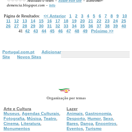
Avaliado 0 vezes -
- alzheimer-
Avalie este site
demencia.blogspot.com -
Info
<< Anterior
1
2
3
4
5
6
7
8
9
10
Página de Resultados:
11
12
13
14
15
16
17
18
19
20
21
22
23
24
25
26
27
28
29
30
31
32
33
34
35
36
37
38
39
40
42
43
44
45
46
47
48
49
Próximo >>
41
Portugal.com.pt
Adicionar
Site
Novos Sites
Organização por temas
Arte e Cultura
Lazer
Museus
Agendas Culturais
Animais
Gastronomia
,
,
,
,
Fotografia
Música
Teatro
Desporto
Humor
Sexo
,
,
,
,
,
,
Cinema
Literatura
Bares
Dança
Encontros
,
,
,
,
,
Monumentos
Eventos
Turismo
,