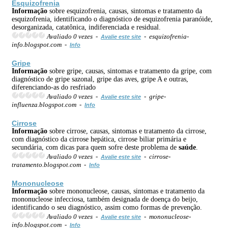
Esquizofrenia
Informação
sobre esquizofrenia, causas, sintomas e tratamento da
esquizofrenia, identificando o diagnóstico de esquizofrenia paranóide,
desorganizada, catatônica, indiferenciada e residual.
Avaliado 0 vezes -
- esquizofrenia-
Avalie este site
info.blogspot.com -
Info
Gripe
Informação
sobre gripe, causas, sintomas e tratamento da gripe, com
diagnóstico de gripe sazonal, gripe das aves, gripe A e outras,
diferenciando-as do resfriado
Avaliado 0 vezes -
- gripe-
Avalie este site
influenza.blogspot.com -
Info
Cirrose
Informação
sobre cirrose, causas, sintomas e tratamento da cirrose,
com diagnóstico da cirrose hepática, cirrose biliar primária e
secundária, com dicas para quem sofre deste problema de
saúde
.
Avaliado 0 vezes -
- cirrose-
Avalie este site
tratamento.blogspot.com -
Info
Mononucleose
Informação
sobre mononucleose, causas, sintomas e tratamento da
mononucleose infecciosa, também designada de doença do beijo,
identificando o seu diagnóstico, assim como formas de prevenção.
Avaliado 0 vezes -
- mononucleose-
Avalie este site
info.blogspot.com -
Info