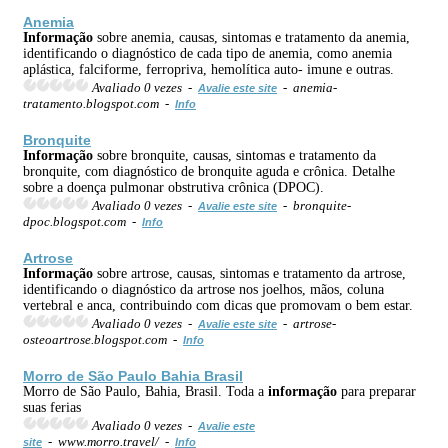
Anemia
Informação
sobre anemia, causas, sintomas e tratamento da anemia,
identificando o diagnóstico de cada tipo de anemia, como anemia
aplástica, falciforme, ferropriva, hemolítica auto- imune e outras.
Avaliado 0 vezes -
- anemia-
Avalie este site
tratamento.blogspot.com -
Info
Bronquite
Informação
sobre bronquite, causas, sintomas e tratamento da
bronquite, com diagnóstico de bronquite aguda e crônica. Detalhe
sobre a doença pulmonar obstrutiva crônica (DPOC).
Avaliado 0 vezes -
- bronquite-
Avalie este site
dpoc.blogspot.com -
Info
Artrose
Informação
sobre artrose, causas, sintomas e tratamento da artrose,
identificando o diagnóstico da artrose nos joelhos, mãos, coluna
vertebral e anca, contribuindo com dicas que promovam o bem estar.
Avaliado 0 vezes -
- artrose-
Avalie este site
osteoartrose.blogspot.com -
Info
Morro de São Paulo Bahia Brasil
Morro de São Paulo, Bahia, Brasil. Toda a
informação
para preparar
suas ferias
Avaliado 0 vezes -
Avalie este
- www.morro.travel/ -
site
Info