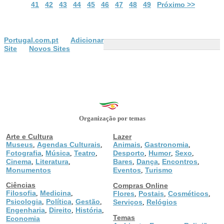
41
42
43
44
45
46
47
48
49
Próximo >>
Portugal.com.pt
Adicionar
Site
Novos Sites
Organização por temas
Arte e Cultura
Lazer
Museus
Agendas Culturais
Animais
Gastronomia
,
,
,
,
Fotografia
Música
Teatro
Desporto
Humor
Sexo
,
,
,
,
,
,
Cinema
Literatura
Bares
Dança
Encontros
,
,
,
,
,
Monumentos
Eventos
Turismo
,
Ciências
Compras Online
Filosofia
Medicina
,
,
Flores
Postais
Cosméticos
,
,
,
Psicologia
Política
Gestão
,
,
,
Serviços
Relógios
,
Engenharia
Direito
História
,
,
,
Temas
Economia