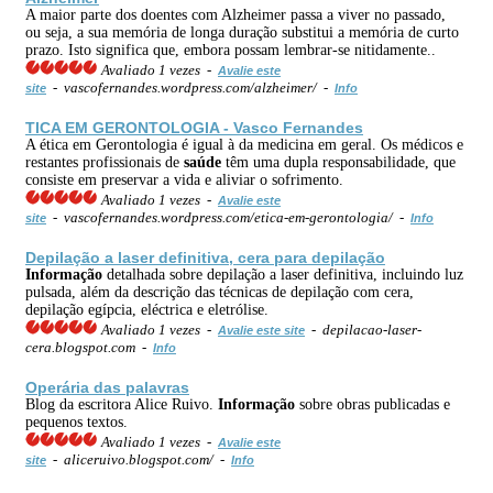
A maior parte dos doentes com Alzheimer passa a viver no passado,
ou seja, a sua memória de longa duração substitui a memória de curto
prazo. Isto significa que, embora possam lembrar-se nitidamente..
Avaliado 1 vezes -
Avalie este
- vascofernandes.wordpress.com/alzheimer/ -
site
Info
TICA EM GERONTOLOGIA - Vasco Fernandes
A ética em Gerontologia é igual à da medicina em geral. Os médicos e
restantes profissionais de
saúde
têm uma dupla responsabilidade, que
consiste em preservar a vida e aliviar o sofrimento.
Avaliado 1 vezes -
Avalie este
- vascofernandes.wordpress.com/etica-em-gerontologia/ -
site
Info
Depilação a laser definitiva, cera para depilação
Informação
detalhada sobre depilação a laser definitiva, incluindo luz
pulsada, além da descrição das técnicas de depilação com cera,
depilação egípcia, eléctrica e eletrólise.
Avaliado 1 vezes -
- depilacao-laser-
Avalie este site
cera.blogspot.com -
Info
Operária das palavras
Blog da escritora Alice Ruivo.
Informação
sobre obras publicadas e
pequenos textos.
Avaliado 1 vezes -
Avalie este
- aliceruivo.blogspot.com/ -
site
Info