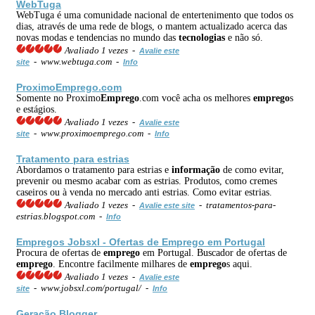
WebTuga
WebTuga é uma comunidade nacional de entertenimento que todos os
dias, através de uma rede de blogs, o mantem actualizado acerca das
novas modas e tendencias no mundo das
tecnologias
e não só.
Avaliado 1 vezes -
Avalie este
- www.webtuga.com -
site
Info
Proximo
Emprego
.com
Somente no Proximo
Emprego
.com você acha os melhores
emprego
s
e estágios.
Avaliado 1 vezes -
Avalie este
- www.proximoemprego.com -
site
Info
Tratamento para estrias
Abordamos o tratamento para estrias e
informação
de como evitar,
prevenir ou mesmo acabar com as estrias. Produtos, como cremes
caseiros ou à venda no mercado anti estrias. Como evitar estrias.
Avaliado 1 vezes -
- tratamentos-para-
Avalie este site
estrias.blogspot.com -
Info
Emprego
s Jobsxl - Ofertas de
Emprego
em Portugal
Procura de ofertas de
emprego
em Portugal. Buscador de ofertas de
emprego
. Encontre facilmente milhares de
emprego
s aqui.
Avaliado 1 vezes -
Avalie este
- www.jobsxl.com/portugal/ -
site
Info
Geração Blogger