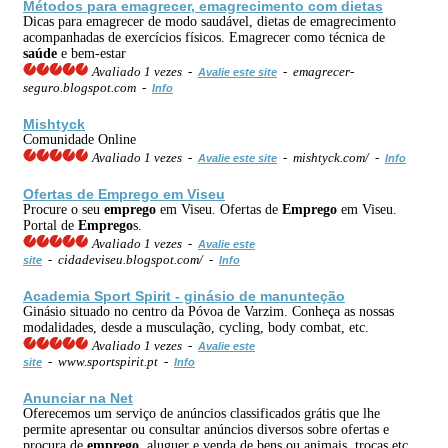
Métodos para emagrecer, emagrecimento com dietas
Dicas para emagrecer de modo saudável, dietas de emagrecimento
acompanhadas de exercícios físicos. Emagrecer como técnica de
saúde
e bem-estar
Avaliado 1 vezes -
- emagrecer-
Avalie este site
seguro.blogspot.com -
Info
Mishtyck
Comunidade Online
Avaliado 1 vezes -
- mishtyck.com/ -
Avalie este site
Info
Ofertas de
Emprego
em Viseu
Procure o seu
emprego
em Viseu. Ofertas de
Emprego
em Viseu.
Portal de
Emprego
s.
Avaliado 1 vezes -
Avalie este
- cidadeviseu.blogspot.com/ -
site
Info
Academia Sport Spirit - ginásio de manunteção
Ginásio situado no centro da Póvoa de Varzim. Conheça as nossas
modalidades, desde a musculação, cycling, body combat, etc.
Avaliado 1 vezes -
Avalie este
- www.sportspirit.pt -
site
Info
Anunciar na Net
Oferecemos um serviço de anúncios classificados grátis que lhe
permite apresentar ou consultar anúncios diversos sobre ofertas e
procura de
emprego
, aluguer e venda de bens ou animais, trocas etc.