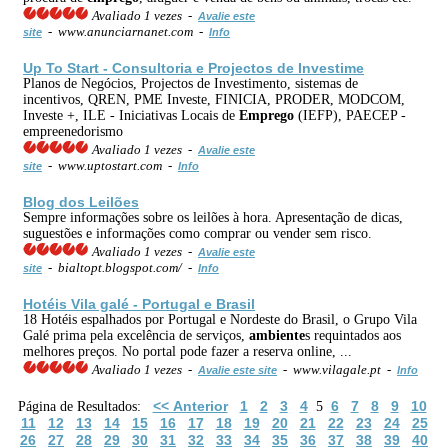
Avaliado 1 vezes -
Avalie este
- www.anunciarnanet.com -
site
Info
Up To Start - Consultoria e Projectos de Investime
Planos de Negócios, Projectos de Investimento, sistemas de
incentivos, QREN, PME Investe, FINICIA, PRODER, MODCOM,
Investe +, ILE - Iniciativas Locais de
Emprego
(IEFP), PAECEP -
empreenedorismo
Avaliado 1 vezes -
Avalie este
- www.uptostart.com -
site
Info
Blog dos Leilões
Sempre informações sobre os leilões à hora. Apresentação de dicas,
suguestões e informações como comprar ou vender sem risco.
Avaliado 1 vezes -
Avalie este
- bialtopt.blogspot.com/ -
site
Info
Hotéis Vila galé - Portugal e Brasil
18 Hotéis espalhados por Portugal e Nordeste do Brasil, o Grupo Vila
Galé prima pela excelência de serviços,
ambiente
s requintados aos
melhores preços. No portal pode fazer a reserva online, ...
Avaliado 1 vezes -
- www.vilagale.pt -
Avalie este site
Info
<< Anterior
1
2
3
4
6
7
8
9
10
Página de Resultados:
5
11
12
13
14
15
16
17
18
19
20
21
22
23
24
25
26
27
28
29
30
31
32
33
34
35
36
37
38
39
40