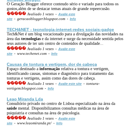
O Geração Blogger oferece conteudo sério e variado para todoss os
gostos,além de se destacar temas atuais de grande repeercusão.
Avaliado 1 vezes -
Avalie este
- geracaoblogger.blogspot.com -
site
Info
TECH&NET - tecnologia-internet-redes sociais-gadge
Tech&Net é um blog vocacionado para a divulgação das novidades na
área das
tecnologias
e da internet e surge da necessidade sentida pelos
seus autores de ter um centro de conteúdos de qualidade...
Avaliado 1 vezes -
Avalie este
- www.techenet.com -
site
Info
Causas de tontura e vertigem, dor de cabeça
Espaço destinado a
informação
relativa a tontura e vertigem,
identificando causas, sintomas e diagnóstico para tratamento das
tonturas e vertigens, assim como das dores de cabeça.
Avaliado 1 vezes -
- tontura-
Avalie este site
vertigem.blogspot.com -
Info
Leao Miranda Lda
Consultório privado no centro de Lisboa especializado na área da
saúde
mental. Disponibilizamos consultas médicas na área de
psiquiatria e consultas na área de psicologia.
Avaliado 1 vezes -
Avalie este
- www.leaomiranda.pt/ -
site
Info