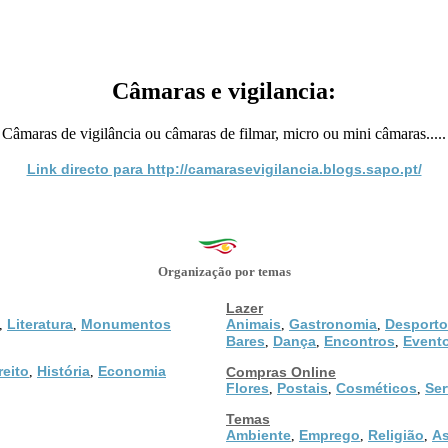
Câmaras e vigilancia:
Câmaras de vigilância ou câmaras de filmar, micro ou mini câmaras.....
Link directo para http://camarasevigilancia.blogs.sapo.pt/
Organização por temas
Lazer
Literatura
Monumentos
Animais
Gastronomia
Desporto
,
,
,
,
Bares
Dança
Encontros
Event
,
,
,
reito
História
Economia
,
,
Compras Online
Flores
Postais
Cosméticos
Ser
,
,
,
Temas
Ambiente
Emprego
Religião
As
,
,
,