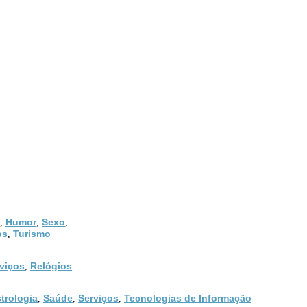
Humor
Sexo
,
,
,
os
Turismo
,
viços
Relógios
,
trologia
Saúde
Serviços
Tecnologias de Informação
,
,
,