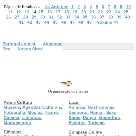
<< Anterior
1
2
3
4
5
6
7
8
9
10
Página de Resultados:
11
12
13
15
16
17
18
19
20
21
22
23
24
25
14
26
27
28
29
30
31
32
33
34
35
36
37
38
39
40
41
42
43
44
45
46
47
48
49
Próximo >>
Portugal.com.pt
Adicionar
Site
Novos Sites
Organização por temas
Arte e Cultura
Lazer
Museus
Agendas Culturais
Animais
Gastronomia
,
,
,
,
Fotografia
Música
Teatro
Desporto
Humor
Sexo
,
,
,
,
,
,
Cinema
Literatura
Bares
Dança
Encontros
,
,
,
,
,
Monumentos
Eventos
Turismo
,
Ciências
Compras Online