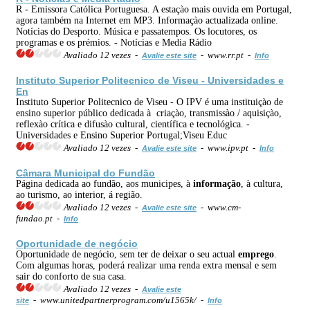
R - Emissora Católica Portuguesa. A estaçào mais ouvida em Portugal,
agora também na Internet em MP3. Informaçào actualizada online.
Notícias do Desporto. Música e passatempos. Os locutores, os
programas e os prémios. - Notícias e Media Rádio
Avaliado 12 vezes -
- www.rr.pt -
Avalie este site
Info
Instituto Superior Politecnico de Viseu - Universidades e
En
Instituto Superior Politecnico de Viseu - O IPV é uma instituiçào de
ensino superior público dedicada à criaçào, transmissào / aquisiçào,
reflexào crítica e difusào cultural, científica e tecnológica. -
Universidades e Ensino Superior Portugal;Viseu Educ
Avaliado 12 vezes -
- www.ipv.pt -
Avalie este site
Info
Câmara Municipal do Fundão
Página dedicada ao fundão, aos municipes, à
informação
, à cultura,
ao turismo, ao interior, á região.
Avaliado 12 vezes -
- www.cm-
Avalie este site
fundao.pt -
Info
Oportunidade de negócio
Oportunidade de negócio, sem ter de deixar o seu actual
emprego
.
Com algumas horas, poderá realizar uma renda extra mensal e sem
sair do conforto de sua casa.
Avaliado 12 vezes -
Avalie este
- www.unitedpartnerprogram.com/u1565k/ -
site
Info