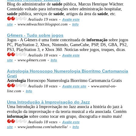
Blog do administrador de
saúde
pública, Marcus Henrique Wächter.
Conteúdo voltado para informações sobre administração hospitalar,
saúde
pública, serviços de
saúde
, artigos da área da
saúde
, etc.
Avaliado 19 vezes -
Avalie este
- www.mhwachter.blogspot.com -
site
Info
G4mers - Tudo sobre jogos
Jogos - A G4mers é uma fonte conceituada de
informação
sobre jogos
PC, PlayStation 2, Xbox, Nintendo, GameCube, PSP, DS, GBA, PS2,
PS3, PlayStation 3, e Xbox 360. Notícias sobre jogos, truques, dicas.
Avaliado 18 vezes -
Avalie este
- www.g4mers.com -
site
Info
Astrologia
Horoscopo Numerologia Biorritmo Cartomancia
Grati
Astrologia
Horoscopo Numerologia Biorritmo Cartomancia Gratis
Avaliado 18 vezes -
- www.astral-on-
Avalie este site
line.com -
Info
Uma Introdução à Improvisação do Jazz
Uma Introdução à Improvisação no Jazz associa a história do jazz à
evolução da improvisação e da teoria musical a ela associada. Contém
informação
sobre como tocar em grupo, discografia e muito mais!
Avaliado 18 vezes -
Avalie este
- www.jazzbossa.com/sabatella/ -
site
Info