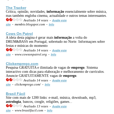
The Tracker
Crítica, opinião, novidades,
informação
essencialmente sobre música,
mas também engloba cinema, actualidade e outros temas interessantes.
Avaliado 14 vezes -
Avalie este
- membio.blogspot.com -
site
Info
Cows On Patrol
A ideia desta página é gerar mais
informação
a volta do
DRUM&BASS em Portugal, sobretudo no Norte. Informaçoes sobre
festas e músicas do momento
Avaliado 14 vezes -
Avalie este
- www.cowsonpatrol.org -
site
Info
Click
emprego
.com
Pesquisa GRATUITA e ilimitada de vagas de
emprego
. Sistema
interactivo com dicas para elaboração e melhoramento de currículos.
Anuncie GRATUITAMENTE vagas de
emprego
.
Avaliado 14 vezes -
Avalie este
- clickemprego.com/ -
site
Info
Brasil Fácil
Site com mais de 1200 links: e-mail, música, downloads, mp3,
astrologia
, bancos, coogle, religiões, games...
Avaliado 13 vezes -
Avalie este
- www.brasilfacil.com -
site
Info