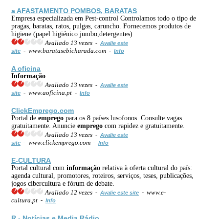
a AFASTAMENTO POMBOS, BARATAS
Empresa especializada em Pest-control Controlamos todo o tipo de
pragas, baratas, ratos, pulgas, caruncho. Fornecemos produtos de
higiene (papel higiénico jumbo,detergentes)
Avaliado 13 vezes -
Avalie este
- www.baratasebicharada.com -
site
Info
A oficina
Informação
Avaliado 13 vezes -
Avalie este
- www.aoficina.pt -
site
Info
Click
Emprego
.com
Portal de
emprego
para os 8 países lusofonos. Consulte vagas
gratuitamente. Anuncie
emprego
com rapidez e gratuitamente.
Avaliado 13 vezes -
Avalie este
- www.clickemprego.com -
site
Info
E-CULTURA
Portal cultural com
informação
relativa à oferta cultural do país:
agenda cultural, promotores, roteiros, serviços, teses, publicações,
jogos cibercultura e fórum de debate.
Avaliado 12 vezes -
- www.e-
Avalie este site
cultura.pt -
Info
R - Notícias e Media Rádio