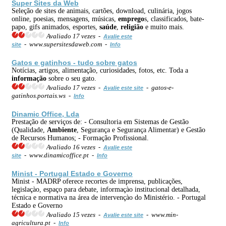
Super Sites da Web
Seleção de sites de animais, cartões, download, culinária, jogos
online, poesias, mensagens, músicas,
emprego
s, classificados, bate-
papo, gifs animados, esportes,
saúde
,
religião
e muito mais.
Avaliado 17 vezes -
Avalie este
- www.supersitesdaweb.com -
site
Info
Gatos e gatinhos - tudo sobre gatos
Notícias, artigos, alimentação, curiosidades, fotos, etc. Toda a
informação
sobre o seu gato.
Avaliado 17 vezes -
- gatos-e-
Avalie este site
gatinhos.portais.ws -
Info
Dinamic Office, Lda
Prestação de serviços de: - Consultoria em Sistemas de Gestão
(Qualidade,
Ambiente
, Segurança e Segurança Alimentar) e Gestão
de Recursos Humanos; - Formação Profissional.
Avaliado 16 vezes -
Avalie este
- www.dinamicoffice.pt -
site
Info
Minist - Portugal Estado e Governo
Minist - MADRP oferece recortes de imprensa, publicações,
legislaçào, espaço para debate, informaçào institucional detalhada,
técnica e normativa na área de intervençào do Ministério. - Portugal
Estado e Governo
Avaliado 15 vezes -
- www.min-
Avalie este site
agricultura.pt -
Info