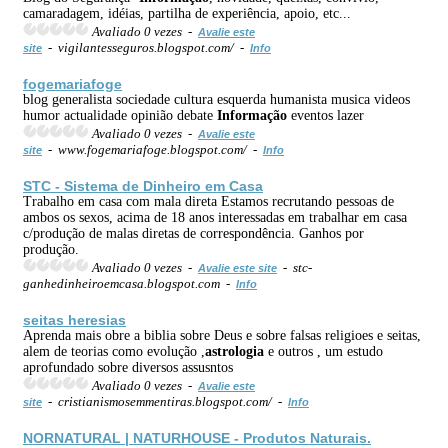
camaradagem, idéias, partilha de experiência, apoio, etc...
Avaliado 0 vezes -
Avalie este
- vigilantesseguros.blogspot.com/ -
site
Info
fogemariafoge
blog generalista sociedade cultura esquerda humanista musica videos
humor actualidade opinião debate
Informação
eventos lazer
Avaliado 0 vezes -
Avalie este
- www.fogemariafoge.blogspot.com/ -
site
Info
STC - Sistema de Dinheiro em Casa
Trabalho em casa com mala direta Estamos recrutando pessoas de
ambos os sexos, acima de 18 anos interessadas em trabalhar em casa
c/produção de malas diretas de correspondência. Ganhos por
produção.
Avaliado 0 vezes -
- stc-
Avalie este site
ganhedinheiroemcasa.blogspot.com -
Info
seitas heresias
Aprenda mais obre a biblia sobre Deus e sobre falsas religioes e seitas,
alem de teorias como evolução ,
astrologia
e outros , um estudo
aprofundado sobre diversos assusntos
Avaliado 0 vezes -
Avalie este
- cristianismosemmentiras.blogspot.com/ -
site
Info
NORNATURAL | NATURHOUSE - Produtos Naturais.