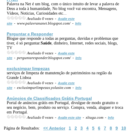
Palavra na Net é um blog, com o único intuito de levar a palavra de
Deus a toda à humanidade, No blog você vai encontra, Mensagens,
Vídeos, Noticias, Curiosidades etc...
Avaliado 0 vezes -
Avalie este
- www.palavrananet.blogspot.com/ -
site
Info
Perguntar e Responder
Blogue que responde a todas as perguntas, duvidas e problemas que
tiver, é só perguntar.
Saúde
, dinheiro, Internet, redes sociais, blogs,
TV
Avaliado 0 vezes -
Avalie este
- perguntaresponder.blogspot.com/ -
site
Info
exclusimpar limpezas
serviços de limpeza de manutenção de patrimónios na região da
Grande Lisboa
Avaliado 0 vezes -
Avalie este
- exclusimparlimpezas.yolasite.com -
site
Info
Anúncios de Classificados Grátis Portugal
Portal de anúncios grátis em Portugal, divulgue de modo gratuito o
seu negócio, bem, produto ou serviço. Compra, venda, aluguer e troca
em Portugal.
Avaliado 0 vezes -
- xltuga.com -
Avalie este site
Info
<< Anterior
1
2
3
4
5
6
7
8
9
10
Página de Resultados: