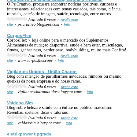
O PsiCriativo, procurará encontrar notícias positivas, curiosas e
interessantes, relacionadas com temas variados, tais como, ciência,
tutorials, edição de imagem,
saúde
, tecnologia, entre outros..
Avaliado 0 vezes -
Avalie este
- psicriativo.blogspot.com -
site
Info
CorposFlex
CorposFlex > loja online para o mercado dos Suplementos
Alimentares de nutriçao desportiva, saude e bem estar, musculaçao,
fitness, ganhar peso, perder peso, bodybuilding, muito mais.Confira!
Avaliado 0 vezes -
Avalie este
- www.corposflex.com/ -
site
Info
Vigilantes Unidos - União Charon
Blog com intenção de partilharmos novidades, rumores ou mesmo
queixas da nossa empresa e do nosso ramo.
Avaliado 0 vezes -
Avalie este
- vigilantescharonunidos.blogspot.com/ -
site
Info
Vaidoso Sim
Blog sobre beleza e
saúde
com ênfase no público masculino.
Resenhas, sorteios, dicas e tutoriais.
Avaliado 0 vezes -
Avalie este
- vaidososim.blogspot.com/ -
site
Info
eletrikpower upgrade