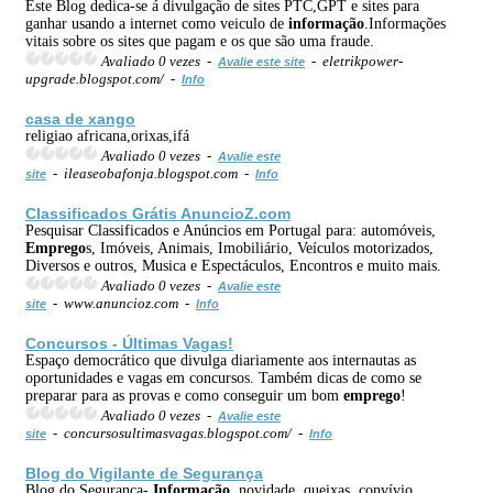
Este Blog dedica-se á divulgação de sites PTC,GPT e sites para
ganhar usando a internet como veiculo de
informação
.Informações
vitais sobre os sites que pagam e os que são uma fraude.
Avaliado 0 vezes -
- eletrikpower-
Avalie este site
upgrade.blogspot.com/ -
Info
casa de xango
religiao africana,orixas,ifá
Avaliado 0 vezes -
Avalie este
- ileaseobafonja.blogspot.com -
site
Info
Classificados Grátis AnuncioZ.com
Pesquisar Classificados e Anúncios em Portugal para: automóveis,
Emprego
s, Imóveis, Animais, Imobiliário, Veículos motorizados,
Diversos e outros, Musica e Espectáculos, Encontros e muito mais.
Avaliado 0 vezes -
Avalie este
- www.anuncioz.com -
site
Info
Concursos - Últimas Vagas!
Espaço democrático que divulga diariamente aos internautas as
oportunidades e vagas em concursos. Também dicas de como se
preparar para as provas e como conseguir um bom
emprego
!
Avaliado 0 vezes -
Avalie este
- concursosultimasvagas.blogspot.com/ -
site
Info
Blog do Vigilante de Segurança
Blog do Segurança-
Informação
, novidade, queixas, convívio,