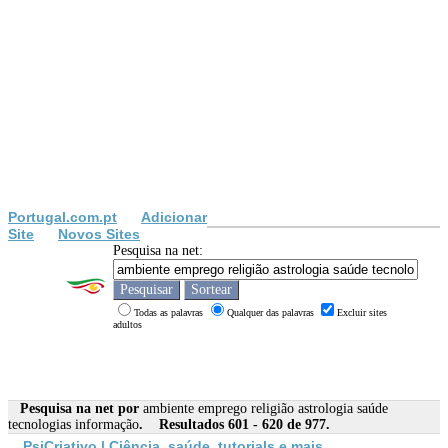
Portugal.com.pt
Adicionar
Site
Novos Sites
Pesquisa na net:
Todas as palavras
Qualquer das palavras
Excluir sites
adultos
Pesquisa na net por
ambiente emprego religião astrologia saúde
tecnologias informação
. Resultados 601 - 620 de 977.
PsiCriativo | Ciência,
saúde
, tutorials e mais...