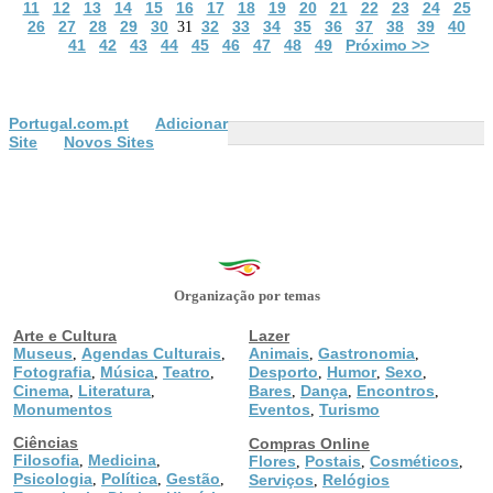
11
12
13
14
15
16
17
18
19
20
21
22
23
24
25
26
27
28
29
30
32
33
34
35
36
37
38
39
40
31
41
42
43
44
45
46
47
48
49
Próximo >>
Portugal.com.pt
Adicionar
Site
Novos Sites
Organização por temas
Arte e Cultura
Lazer
Museus
Agendas Culturais
Animais
Gastronomia
,
,
,
,
Fotografia
Música
Teatro
Desporto
Humor
Sexo
,
,
,
,
,
,
Cinema
Literatura
Bares
Dança
Encontros
,
,
,
,
,
Monumentos
Eventos
Turismo
,
Ciências
Compras Online
Filosofia
Medicina
,
,
Flores
Postais
Cosméticos
,
,
,
Psicologia
Política
Gestão
,
,
,
Serviços
Relógios
,