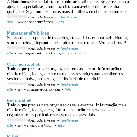
A Naturhouse é especialista em reeducação alimentar. Emagreça com a
ajuda de especialistas, com uma dieta saudável e produtos de alta
qualidade. Seja, um dos nossos mais 3 milhões de clientes no mundo
Avaliado 0 vezes -
Avalie este
- www.nornatural.com -
site
Info
MensagensPublicas
Se procuras um pouco de tudo chegaste ao sitio certo da web! Humor,
saúde
e beleza,blogspot entre muitos outros temas... Vem confirmar!
Avaliado 0 vezes -
Avalie este
- mensagenspublicas.blogspot.com -
site
Info
Casamentoclick
Tudo o que precisa para organizar o seu casamento.
Informação
mais
rápida e fácil, ideias, dicas e os melhores serviços para escolher o seu
vestido de noiva, o catering... à distância de um click!
Avaliado 0 vezes -
Avalie este
- www.casamentoclick.com -
site
Info
Eventoclick
Tudo o que precisa para organizar os seus eventos.
Informação
mais
rápida e fácil, ideias, dicas, fóruns e os melhores serviços para
organizar festas particulares e eventos empresariais.
Avaliado 0 vezes -
Avalie este
- www.eventoclick.com -
site
Info
P. Net