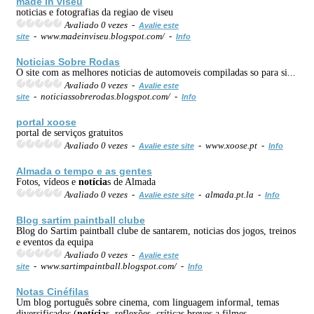
made in viseu
noticias e fotografias da regiao de viseu
Avaliado 0 vezes -
Avalie este
- www.madeinviseu.blogspot.com/ -
site
Info
Noticias Sobre Rodas
O site com as melhores noticias de automoveis compiladas so para si...
Avaliado 0 vezes -
Avalie este
- noticiassobrerodas.blogspot.com/ -
site
Info
portal xoose
portal de serviços gratuitos
Avaliado 0 vezes -
- www.xoose.pt -
Avalie este site
Info
Almada o tempo e as gentes
Fotos, vídeos e
notícia
s de Almada
Avaliado 0 vezes -
- almada.pt.la -
Avalie este site
Info
Blog sartim paintball clube
Blog do Sartim paintball clube de santarem, noticias dos jogos, treinos
e eventos da equipa
Avaliado 0 vezes -
Avalie este
- www.sartimpaintball.blogspot.com/ -
site
Info
Notas Cinéfilas
Um blog português sobre cinema, com linguagem informal, temas
diversificados (
notícia
s, reflexões, críticas breves a filmes,