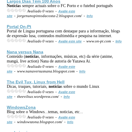
Largos Dias Têm 100 Anos
Notícia
s sempre actuais sobre o FC Porto e o futebol português
Avaliado 0 vezes -
Avalie este
- jorgenunopintodacosta-2.blogspot.com/ -
site
Info
Portal On-Pt
Portal de Lingua portuguesa com destaque para a informação, blogs
de expressão lusa, conteudos multimédia e pesquisa na internet.
Avaliado 0 vezes -
- www.on-pt.com -
Avalie este site
Info
Nana versus Nana
Conteúdo (
notícia
s, informações, músicas, etc) da série (anime,
mangá, live action) Nana de autoria de Yazawa Ai.
Avaliado 0 vezes -
Avalie este
- www.nanaversusnana.blogspot.com -
site
Info
The Evil Tux, Linux from Hell
Dicas, truques, tutoriais,
notícia
s sobre o mundo Linux
Avaliado 0 vezes -
Avalie este
- theeviltux.wordpress.com/ -
site
Info
WindowsZona
Blog sobre o Windows...temas, noticias, etc...
Avaliado 0 vezes -
Avalie este
- windowszona.blogspot.com/ -
site
Info