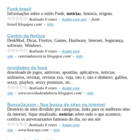
Funk brasil
Informações sobre o estilo Funk,
notícia
s, historia, origens.
Avaliado 0 vezes -
- funk-
Avalie este site
brasil.blogspot.com/ -
Info
Cantim da
Notícia
DeskMod, Dicas, Firefox, Games, Hardware, Internet, Segurança,
software, Windows.
Avaliado 0 vezes -
Avalie este
- cantimdanoticia.blogspot.com/ -
site
Info
novidades da hora
downloads de jogos, antivirus, apostilas, aplicativos, noticias,
utilitarios, revistas, revistas xxx, veja, isto é, isto é dinheiro, galileu,
sexxy, playboy, sexxy premium, etc...
Avaliado 0 vezes -
Avalie este
- www.novidadesdahora.blogspot.com/ -
site
Info
BuscaJa.com - Sua busca de sites na internet
Diretório de sites dividido por categorias, links para os melhores sites
da internet, fique atualizado,
notícia
s sobre tudo o que acontece,
confira os aniversariantes famosos do dia, no seu site
Avaliado 0 vezes -
Avalie este
- www.buscaja.com -
site
Info