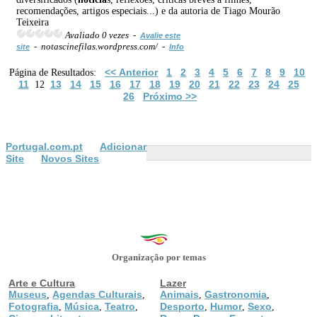
recomendações, artigos especiais...) e da autoria de Tiago Mourão
Teixeira
Avaliado 0 vezes -
Avalie este
- notascinefilas.wordpress.com/ -
site
Info
<< Anterior
1
2
3
4
5
6
7
8
9
10
Página de Resultados:
11
13
14
15
16
17
18
19
20
21
22
23
24
25
12
26
Próximo >>
Portugal.com.pt
Adicionar
Site
Novos Sites
Organização por temas
Arte e Cultura
Lazer
Museus
Agendas Culturais
Animais
Gastronomia
,
,
,
,
Fotografia
Música
Teatro
Desporto
Humor
Sexo
,
,
,
,
,
,