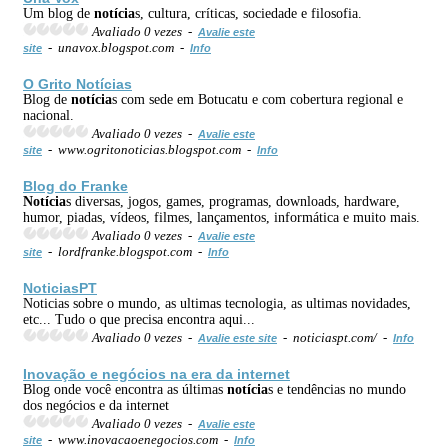
Um blog de
notícia
s, cultura, críticas, sociedade e filosofia.
Avaliado 0 vezes -
Avalie este
- unavox.blogspot.com -
site
Info
O Grito
Notícia
s
Blog de
notícia
s com sede em Botucatu e com cobertura regional e
nacional.
Avaliado 0 vezes -
Avalie este
- www.ogritonoticias.blogspot.com -
site
Info
Blog do Franke
Notícia
s diversas, jogos, games, programas, downloads, hardware,
humor, piadas, vídeos, filmes, lançamentos, informática e muito mais.
Avaliado 0 vezes -
Avalie este
- lordfranke.blogspot.com -
site
Info
NoticiasPT
Noticias sobre o mundo, as ultimas tecnologia, as ultimas novidades,
etc... Tudo o que precisa encontra aqui...
Avaliado 0 vezes -
- noticiaspt.com/ -
Avalie este site
Info
Inovação e negócios na era da internet
Blog onde você encontra as últimas
notícia
s e tendências no mundo
dos negócios e da internet
Avaliado 0 vezes -
Avalie este
- www.inovacaoenegocios.com -
site
Info