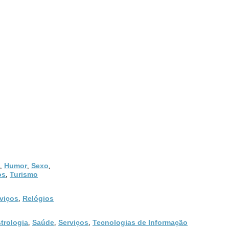
Humor
Sexo
,
,
,
os
Turismo
,
viços
Relógios
,
trologia
Saúde
Serviços
Tecnologias de Informação
,
,
,