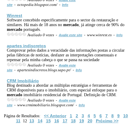
- octopedia.blogspot.com/ -
site
Info
Winrest
Software concebido especificamente para o sector da restauração e
similares. Há mais de 18 anos no
mercado
, já atinge cerca de 90% do
mercado
português.
Avaliado 0 vezes -
- www.winrest.es -
Avalie este site
Info
apartes indiscretos
Comprovar pelos dados a veracidade das informações postas a circular
pelas fábricas de notícias, desfazer as interpretações consensuais e
repensar pela minha cabeça o que se passa na sociedade
Avaliado 0 vezes -
Avalie este
- apartesindiscretos.blogs.sapo.pt/ -
site
Info
CRM Imobiliário
Blog destinado a abordar as múltiplas estratégias e ferramentas de
CRM disponíveis para o imobiliário, com especial enfoque para o
mercado
imobiliário residencial de Portugal. Definição de CRM.
Avaliado 0 vezes -
Avalie este
- www.crmimobiliario.blogspot.com/ -
site
Info
<< Anterior
1
2
3
4
5
6
7
8
9
10
Página de Resultados:
11
13
14
15
16
17
18
19
20
Próximo >>
12