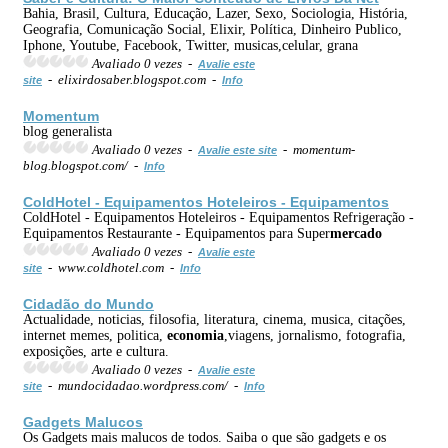
Bahia, Brasil, Cultura, Educação, Lazer, Sexo, Sociologia, História,
Geografia, Comunicação Social, Elixir, Política, Dinheiro Publico,
Iphone, Youtube, Facebook, Twitter, musicas,celular, grana
Avaliado 0 vezes -
Avalie este
- elixirdosaber.blogspot.com -
site
Info
Momentum
blog generalista
Avaliado 0 vezes -
- momentum-
Avalie este site
blog.blogspot.com/ -
Info
ColdHotel - Equipamentos Hoteleiros - Equipamentos
ColdHotel - Equipamentos Hoteleiros - Equipamentos Refrigeração -
Equipamentos Restaurante - Equipamentos para Super
mercado
Avaliado 0 vezes -
Avalie este
- www.coldhotel.com -
site
Info
Cidadão do Mundo
Actualidade, noticias, filosofia, literatura, cinema, musica, citações,
internet memes, politica,
economia
,viagens, jornalismo, fotografia,
exposições, arte e cultura.
Avaliado 0 vezes -
Avalie este
- mundocidadao.wordpress.com/ -
site
Info
Gadgets Malucos
Os Gadgets mais malucos de todos. Saiba o que são gadgets e os