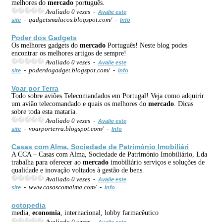
melhores do
mercado
português.
Avaliado 0 vezes -
Avalie este
- gadgetsmalucos.blogspot.com/ -
site
Info
Poder dos Gadgets
Os melhores gadgets do
mercado
Português! Neste blog podes
encontrar os melhores artigos de sempre!
Avaliado 0 vezes -
Avalie este
- poderdogadget.blogspot.com/ -
site
Info
Voar por Terra
Todo sobre aviões Telecomandados em Portugal! Veja como adquirir
um avião telecomandado e quais os melhores do
mercado
. Dicas
sobre toda esta mataria.
Avaliado 0 vezes -
Avalie este
- voarporterra.blogspot.com/ -
site
Info
Casas com Alma, Sociedade de Património Imobiliári
A CCA – Casas com Alma, Sociedade de Património Imobiliário, Lda
trabalha para oferecer ao
mercado
imobiliário serviços e soluções de
qualidade e inovação voltados à gestão de bens.
Avaliado 0 vezes -
Avalie este
- www.casascomalma.com/ -
site
Info
octopedia
media,
economia
, internacional, lobby farmacêutico
Avaliado 0 vezes -
Avalie este