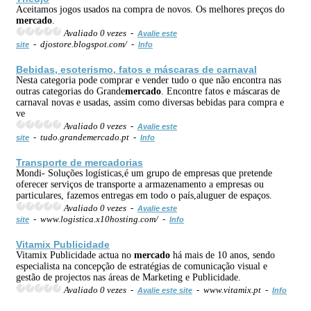
Aceitamos jogos usados na compra de novos. Os melhores preços do
mercado
.
Avaliado 0 vezes -
Avalie este
- djostore.blogspot.com/ -
site
Info
Bebidas, esoterismo, fatos e máscaras de carnaval
Nesta categoria pode comprar e vender tudo o que não encontra nas
outras categorias do Grande
mercado
. Encontre fatos e máscaras de
carnaval novas e usadas, assim como diversas bebidas para compra e
ve
Avaliado 0 vezes -
Avalie este
- tudo.grandemercado.pt -
site
Info
Transporte de
mercado
rias
Mondi- Soluções logísticas,é um grupo de empresas que pretende
oferecer serviços de transporte a armazenamento a empresas ou
particulares, fazemos entregas em todo o país,aluguer de espaços.
Avaliado 0 vezes -
Avalie este
- www.logistica.x10hosting.com/ -
site
Info
Vitamix Publicidade
Vitamix Publicidade actua no
mercado
há mais de 10 anos, sendo
especialista na concepção de estratégias de comunicação visual e
gestão de projectos nas áreas de Marketing e Publicidade.
Avaliado 0 vezes -
- www.vitamix.pt -
Avalie este site
Info