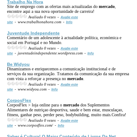
Trabalho Na Hora
Site de emprego com as ofertas mais actualizadas do
mercado
,
encontre aqui a sua nova oportunidade de carreira!
Avaliado 0 vezes -
Avalie este
- www.trabalhonahora.com -
site
Info
Juventude Independente
Comentário de um adolescente à actualidade política, económica e
social em Portugal e no Mundo.
Avaliado 0 vezes -
Avalie este
- juventudeindependente.wordpress.com -
site
Info
Be Widyou
Dinamizamos e enriquecemos a comunicação institucional e de
serviços da sua organização. Tratamos da comunicação da sua empresa
com vista a reforçar a presença no
mercado
.
Avaliado 0 vezes -
Avalie este
- www.widyou.com -
site
Info
CorposFlex
CorposFlex > loja online para o
mercado
dos Suplementos
Alimentares de nutriçao desportiva, saude e bem estar, musculaçao,
fitness, ganhar peso, perder peso, bodybuilding, muito mais.Confira!
Avaliado 0 vezes -
Avalie este
- www.corposflex.com/ -
site
Info
Saber é Cultura! O Maior Conteúdo de Livros Da Net