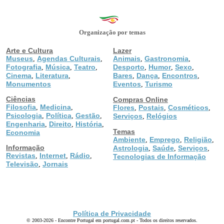
Organização por temas
Arte e Cultura
Lazer
Museus
Agendas Culturais
Animais
Gastronomia
,
,
,
,
Fotografia
Música
Teatro
Desporto
Humor
Sexo
,
,
,
,
,
,
Cinema
Literatura
Bares
Dança
Encontros
,
,
,
,
,
Monumentos
Eventos
Turismo
,
Ciências
Compras Online
Filosofia
Medicina
,
,
Flores
Postais
Cosméticos
,
,
,
Psicologia
Política
Gestão
,
,
,
Serviços
Relógios
,
Engenharia
Direito
História
,
,
,
Temas
Economia
Ambiente
Emprego
Religião
,
,
,
Informação
Astrologia
Saúde
Serviços
,
,
,
Revistas
Internet
Rádio
,
,
,
Tecnologias de Informação
Televisão
Jornais
,
Política de Privacidade
© 2003-2026 - Encontre Portugal em portugal.com.pt - Todos os direitos reservados.